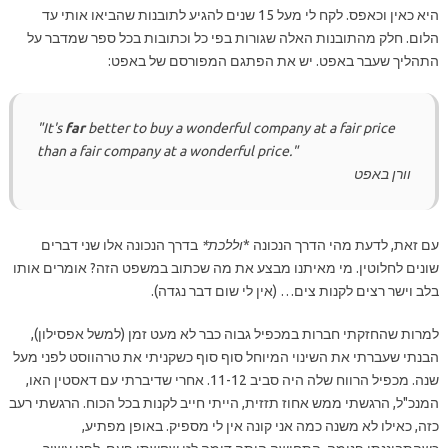
היא כאין וכאפס. לקח לי מעל 15 שנים להגיע לתובנות שהביאו אותי עד
הלום. חלק מהתובנות האלה שגורות בפי כל וכתובות בכל ספר שמדבר על
התהליך שעבר באפט. יש את הפתגם המפורסם של באפט:
"It's
far
better to buy a wonderful company at a fair price
than a fair company at a wonderful price."
וורן באפט
עם זאת, לדעת מהי הדרך הנכונה *
וללכת*
בדרך הנכונה אלו שני דברים
שונים לחלוטין. מי מאיתנו מבצע את מה שכתוב במשפט הזה? אומרים אותו
בלב וישר רצים לקנות צים… (אין לי שום דבר נגדה).
למרות שהחזקתי חברות במכפיל גבוה כבר לא מעט זמן (למשל אפסילון),
הבנתי שעברתי את השינוי המיוחל סוף סוף כשקניתי את טרהווסט לפני מעל
שנה. מכפיל הרווח שלה היה סביב 11-12. אחרי שדיברתי עם דאסטין האו,
המנכ"ל, הרגשתי ממש אחוז תזזית, הייתי חייב לקנות בכל הכוח. הרגשתי רעב
כזה, כאילו לא משנה כמה אני קונה אין לי מספיק. באופן מפתיע,