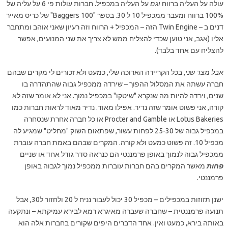
עולה על העליה ברווח
וגם
על העליה במכפיל. חברות עולות פי 6 על עליה של
100% ברווח ומעבר ממכפיל 10 ל 30. בספר "100 Baggers" של כריס מאייר
דנים ב – Twin Engine הזה – המכפיל + הרווח וזה רעיון שאני אוהב ומתחבר
אליו (אגב, אני טוען שכדי להצליח ממש לא צריך את שני המנועים, אפשר
להצליח עם אחד בלבד).
אבל מצד שני
, בכל הקריירה הארוכה שלי, כמעט ולא זכורים לי מקרים שבהם
חברה עשתה את המסלול ההפוך – שירדה ממכפיל גבוה שהתהדרה בו
שנים, וירדה להיות מה שנקרא "שיטקו" במכפיל נמוך. אני לא אומר שזה לא
קורה, אני פשוט אומר שזה נדיר. אפילו מאוד. נדיר מאוד לראות חברות כמו
Lotus Bakeries או Procter and Gamble או כל חברה אחרת שנסחרה
במכפיל גבוה של 25-30 לפחות עשור, שפתאום השוק "מחליט" שמגיע לה
מכפיל 10. זה פשוט כמעט ולא קורה. המקרים שבהם באמת חברה עוברת
ממכפיל גבוה לנמוך באופן פרמננטי הם כנראה סדר גודל אחד או שניים
פחות
מאשר המקרים בהם חברות עוברות ממכפיל נמוך לגבוה באופן
פרמננטי.
ישנן תזוזות במכפילים – מכפיל 30 יכול לעבור נניח ל 20 ולחזור ל30, אבל
תנועה פרמננטית – שחברה שעברה מאיגרא רמא לבירא עמיקתא – ונתקעה
באותה בירא, כמעט ואין. אחד הדברים היפים שקורים בחברות אלה הוא