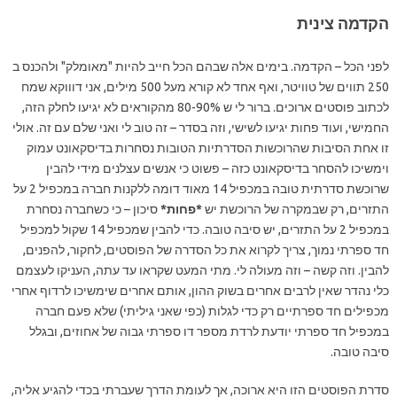
הקדמה צינית
לפני הכל – הקדמה. בימים אלה שבהם הכל חייב להיות "מאומלק" ולהכנס ב
250 תווים של טוויטר, ואף אחד לא קורא מעל 500 מילים, אני דוווקא שמח
לכתוב פוסטים ארוכים. ברור לי ש 80-90% מהקוראים לא יגיעו לחלק הזה,
החמישי, ועוד פחות יגיעו לשישי, וזה בסדר – זה טוב לי ואני שלם עם זה. אולי
זו אחת הסיבות שהרוכשות הסדרתיות הטובות נסחרות בדיסקאונט עמוק
וימשיכו להסחר בדיסקאונט כזה – פשוט כי אנשים עצלנים מידי להבין
שרוכשת סדרתית טובה במכפיל 14 מאוד דומה ללקנות חברה במכפיל 2 על
התזרים, רק שבמקרה של הרוכשת יש
*פחות*
סיכון – כי כשחברה נסחרת
במכפיל 2 על התזרים, יש סיבה טובה. כדי להבין שמכפיל 14 שקול למכפיל
חד ספרתי נמוך, צריך לקרוא את כל הסדרה של הפוסטים, לחקור, להפנים,
להבין. וזה קשה – וזה מעולה לי. מתי המעט שקראו עד עתה, העניקו לעצמם
כלי נהדר שאין לרבים אחרים בשוק ההון, אותם אחרים שימשיכו לרדוף אחרי
מכפילים חד ספרתיים רק כדי לגלות (כפי שאני גיליתי) שלא פעם חברה
במכפיל חד ספרתי יודעת לרדת מספר דו ספרתי גבוה של אחוזים, ובגלל
סיבה טובה.
סדרת הפוסטים הזו היא ארוכה, אך לעומת הדרך שעברתי בכדי להגיע אליה,