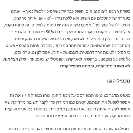
בשדה המכפילים הגבוהים, השוק כבר יודע שהסיכוי לכשל נמוך – ואנחנו
בעמדה של להסכים עם השוק, ולא ללכת נגדו – "כן – אני איתך מר שוק,
הסיכוי לכשל נמוך פה". אמנם בשדה הזה יש פחות צלצולים וזה פחות סקסי,
אבל הסיכוי שתקום בבוקר והמניה שלך יורדת 50% פרמננטית הוא נמוך
הרבה יותר. לכן המכפיל מייצג זאת, ואז בונים על הצלחת העסק עצמו.
מסתבר גם, שהתשואות גבוהות יותר במצרפי, בהרבה פחות סטרס – פשוט
כי הסיכוי לטעות יורד דרמטית. דוגמאות – חילן, אפסילון נט, טרהווסט,
Judges Scientific, ברקשיר, לאגרקרנץ, קונסטליישן סופטוור –
כולן הצלחות
לא משנה מתי קנית
,
ובאיזה מכפיל קנית
.
מכפיל הוגן
באפט מדבר בציטוטו המפורסם על מכפיל הוגן. מהו מכפיל הוגן? את זה
אפשר לשאול את המתמטיקאים כמו דמודרן כדי לקבל תשובה מדוייקת שאי
אפשר לעשות איתה הרבה, או להתבונן אמפירית. בפוסט הבא אני אגע קצת
במתמטיקה. אך בינתיים, נדבר ברמה אמפרית ונוחה יותר.
נתחיל מהעובדה שחברות איכותיות נסחרות במחירים גבוהים – נניח סביב