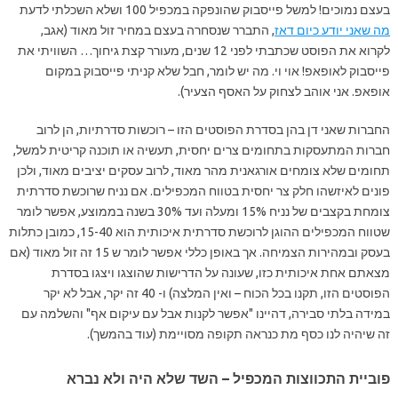
בעצם נמוכים! למשל פייסבוק שהונפקה במכפיל 100 ושלא השכלתי לדעת
מה שאני יודע כיום דאז
, התברר שנסחרה בעצם במחיר זול מאוד (אגב,
לקרוא את הפוסט שכתבתי לפני 12 שנים, מעורר קצת גיחוך… השוויתי את
פייסבוק לאופאפ! אוי וי. מה יש לומר, חבל שלא קניתי פייסבוק במקום
אופאפ. אני אוהב לצחוק על האסף הצעיר).
החברות שאני דן בהן בסדרת הפוסטים הזו – רוכשות סדרתיות, הן לרוב
חברות המתעסקות בתחומים צרים יחסית, תעשיה או תוכנה קריטית למשל,
תחומים שלא צומחים אורגאנית מהר מאוד, לרוב עסקים יציבים מאוד, ולכן
פונים לאיזשהו חלק צר יחסית בטווח המכפילים. אם נניח שרוכשת סדרתית
צומחת בקצבים של נניח 15% ומעלה ועד 30% בשנה בממוצע, אפשר לומר
שטווח המכפילים ההוגן לרוכשת סדרתית איכותית הוא 15-40, כמובן כתלות
בעסק ובמהירות הצמיחה. אך באופן כללי אפשר לומר ש 15 זה זול מאוד (אם
מצאתם אחת איכותית כזו, שעונה על הדרישות שהוצגו ויצגו בסדרת
הפוסטים הזו, תקנו בכל הכוח – ואין המלצה) ו- 40 זה יקר, אבל לא יקר
במידה בלתי סבירה, דהיינו "אפשר לקנות אבל עם עיקום אף" והשלמה עם
זה שיהיה לנו כסף מת כנראה תקופה מסויימת (עוד בהמשך).
פוביית התכווצות המכפיל – השד שלא היה ולא נברא