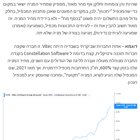
שהיות והן צומחות וחלקן אף מהר מאוד, מספיק שמחיר המניה ישאר במקום
כדי שהמכפיל "יתכווץ". לכן, במקרים המעטים שאכן מתכווץ המכפיל, בחלק
גדול מהם התשלום יהיה פשוט "בכסף מת" – ולא בירידת מחיר המניה. זה
מאוד חשוב להבין את זה – לעיתים התכווצות מכפיל, כשמגיעה (ואמרנו
שמגיעה לעיתים נדירות), מגיעה בצורה של מניה שלא זזה.
דוגמא
– אחת החברות שביקרתי בשבדיה היתה Vitec. זו חברה שקונה
חברות תוכנה ורטיקלית, קצת בדומה ל Constellation Software בקנדה.
החברה מנוהלת מעולה ועברה לליגה של הגדולים עם השנים, מחיר המניה
עלה בזמן קצר 600%, תו"כ התרחבות מכפיל דרמטית. אך מאז 2021, שם
המכפיל שלה הגיע לשיא, המניה "תקועה", ומחכה שהעסק יגיע למכפיל
הנכון.