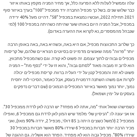
עלה וממשיל לעלות ללא הפרעה כלל, אך מחיר המניה מקפץ באותו איזור
כבר שלוש שנים. בשל כך מכפיל החברה ירד ממכפיל "100" בערך באיזור סוף
2021 תחילת 2022, ועכשיו נמצאת במכפיל "58". דהיינו מעל 40% ירידה
במכפיל, אבל המניה היום באותו שער שהיתה כשהיתה במכפיל 100 (למי
שנבהל מהמספרים, נא לקרוא את ההערה באדום).
כך שלרוב התכווצות מכפיל, אם היא באה, וכשהיא באה, באה באופן הרבה
יותר "פרווה" ממה שאנשים מדמיינים בסיוטים הנוראיים שלהם, של קריסות
מכפילים גבוהים לתוך עצמם. זה פשוט לא קורה. וגם כשהמכפיל מתכווץ,
הוא לרוב זז מגבוה מאוד "לסתם גבוה", והוא זז על ידי "כסף מת" – המניה
פשוט לא זזה והמכפיל קטן על ידי העליה ברווח. קריסת מכפילים יכולה
לקרות אם משהו השתנה דרמטית בעסק, אבל כאמור, הסיכוי לזה יחסית
נמוך, יותר נמוך מאשר באיזור המכפילים הנמוכים (שם דברים נדפקים
בעסקים על ימין ושמאל).
כשמישהו שואל אותי "מה, אתה לא מפחד? יש הרבה לאן לרדת ממכפיל 30".
אז אני עונה לו: "הניסיון שלי מלמד שיש המון לאן לרדת גם ממכפיל 6, ואפילו
ממכפיל 2 (למשל כשצים היתה ב 85 דולר, מכפיל 2, ירדה 90% מאז), ואני
מכיר הרבה יותר חברות במכפיל 6 שירדו 80% מאשר חברות במכפיל 30
שירדו 80%". מכפיל גבוה הוא לא מפחיד. הפחד הוא אשליה. גם ההגנה של