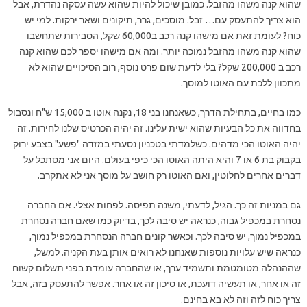
שהוא קנה משהו מהזבל. כמובן שיכול להיות שהוא עשה עסקה נהדרת, אבל
הוא צריך להתעסק עם… זבל. מוסכים, גרר, תיקונים ושאר ירקות. למי יש
כוח? לעומת זאת אם מישהו קנה רכב ב60,000 שקל, הסבירות שתחשבו
שהוא קנה משהו מהזבל נמוכה יותר. ומה אם מישהו יספר לכם שהוא קנה
רכב ב 200,000 שקל? בלי לדעת שום פרט נוסף, רוב הסיכויים שהוא לא
מתכוון ללכת עם האוטו למוסך.
כמו בחיים, בתחילת הדרך, כשאנחנו בני 18, נקנה אוטו ב 15,000 ש"ח ונסבול
בחדווה את כל הבעיות שהוא ישית עלינו. זה יהיה הכרטיס שלנו לחירות. זה
יהיה האוטו הכי מדהים. כשלמדתי בטכניון נסעתי במזדה "פשע" בצבע ירוק
בקבוק בת 6 או 7 והיא היתה האוטו הכי כיפי בעולם. היום אני מסתכל על
דברים אחרים לחלוטין, ואם האוטו רק חושב על מוסך אני לא אתקרב.
גם במניות זה כך. הגיל, לדעתי, משנה תפיסה. לפחות אצלי. אם החברה
נסחרת במכפיל גבוה, כנראה יש סיבה לכך, בדיוק כמו שאם חברה נסחרת
במכפיל נמוך, יש סיבה לכך. וכאשר קונים חברה הנסחרת במכפיל נמוך,
כנראה שיש עלויות נוספות שאנחנו לא רואים אותן בעת הקניה. למשל,
שההנהלה מטומטמת ותשמיד ערך, או שהחברה עומדת בפני תשלום קשוח
זה או אחר, או תעשיה דועכת, או סיכון זה או אחר. אפשר להתעסק בזה, אבל
צריך כוח לזה וזה לא בא בחינם.