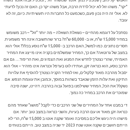
"יקר". משהו זול לא יכול לרדת הרבה, אבל משהו יקר כן. האם זה נכון? לדעתי
לא. אולי זה היה נכון פעם, כשכמעט כל החברות היו תעשיתיות. כיום, זה לא
עובד.
נסתכל על דוגמא מהחיים – נשאלת השאלה – מה יותר "זול" – רכב משומש
במחיר 15,000 ש"ח, או ב- 60,000 ש"ח? ברור שהתשובה אינה חד משמעית.
חסרים נתונים. כמו למשל, האם הרכב ב- 15,000 ש"ח נוסע בכלל? אולי הוא
במצב של גרוטאה? אם כך, המחיר שמשלמים בקניה אינו מייצג את המחיר
האמיתי, שהרי נצטרך לחדש את המנוע ואת הצמיגים, ואת הריפוד… גם אם
הרכב נוסע, הוא כנראה זקן, ועתידו לוט בערפל וכנראה אינו מזהיר – אולי הוא
יסבול מהרבה מאוד קלקולים, ואז למחיר הקניה נצטרך להוסיף את עלויות
התיקון ואת עלות הזמן שנאבד בשהות במוסך, וכמובן את עוגמת הנפש. אם
נשקלל את הכל, המחיר ששילמנו בפועל גבוה בהרבה. דהיינו, ישנה סיבה
שמוכרים את הרכב במחיר כה נמוך.
די במבט אחד על המחירים של שני הרכבים כדי לקבל "מושג" שאחד מהם
כנראה זקן מאוד או עם הרבה בעיות, והשני כנראה במצב טוב יותר. אם
מישהו היה ניגש אליכם במסיבה ואומר שקנה אוטו ב 15,000 ש"ח, הרי לא
הייתם חושבים שקנה אוטו שנת 2023 יד שניה במצב טוב. הייתם בטוחים