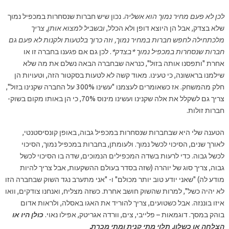
לכן לא פעם מחיר נמוך הוא אשליה
. נכון שיש חברות שנסחרות במכפיל נמוך
שלא בצדק, אבל הן היוצא דופן ולא הכלל,
ובשביל למצוא אותן, צריך
מלכתחילה לחפש חברות במחיר נמוך, וזה כרוך בלטעות ולקנות לא פעם גם
חברות שנסחרות במכפיל נמוך *בצדק*
. לכן גם אם פגענו בחברה זו או
אחרת "ותפסנו אותה בזול", כנראה שבחברה הבאה נשלם את מה שלא
שילמנו בראשונה, כי טעינו. מאוד קשה לא לטעות בסקטור הזה, וטעויות הן
חלק מהמשחק. אז כשאומרים לעצמנו "עשינו 300% על החברה שקנינו בזול",
צריך גם לשקלל את אלה שקנינו ועשינו מינוס 70%, כי הן באותו מקום בשוק-
חברות זולות.
הטענה שלי היא שבחברות שנסחרות במכפיל גבוה, באופן קונסיסטנטי,
לאורך שנים, הסיכוי לכשל נמוך. ולעומתן, בחברות במכפיל נמוך, הסיכוי
לכשל גבוה. כדי לרעות בשדה המכפילים הנמוכים, שדה בו הסיכוי לכשל
גבוה, צריך סוג של יוהרה (שזה בסדר בעולם ההשקעות, אבל צריך להיות
מודע לה) "שאני יודע טוב יותר מכולם" ו- "אני מתערב נגד השוק שבחברה הזו
לא יהיה כשל", למרות שהשוק חושב אחרת. כשזה מצליח, ואנחנו צודקים, וואו
איזו בוננזה. אבל כשטועים, צריך להוריד את האגו באסלה, ולראות אדום
בוהק במסך. דוגמאות – פלייבי, צים, וורדה אגריטק, אפילו נאוי.
כולן היו או
הצלחה או כשלון,
תלוי מתי קנית
ומתי מכרת.