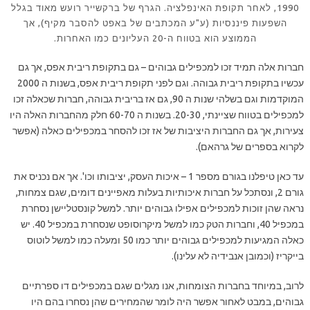
1990, לאחר תקופת האינפלציה. הגרף של ברקשייר רועש מאוד בגלל
השפעות פיננסיות (ע"ע המכתבים של באפט להסבר מקיף), אך
הממוצע הוא בטווח ה-20 העליונים כמו האחרות.
חברות אלה תמיד זכו למכפילים גבוהים – גם בתקופת ריבית אפס, אך גם
עכשיו בתקופת ריבית גבוהה. וגם לפני תקופת ריבית אפס, בשנות ה 2000
המוקדמות וגם בשלהי שנות ה 90, גם אז בריבית גבוהה, חברות שכאלה זכו
למכפילים בטווח שציינתי, 20-30. בשנות ה 60-70 חלק מהחברות האלה היו
צעירות, אך גם החברות היציבות של אז זכו להסחר במכפילים כאלה (אפשר
לקרוא בספרים של גרהאם).
עד כאן טיפלנו בגורם מספר 1 – איכות העסק, יציבותו וכו'. אך אם נכניס את
גורם 2, ונסתכל על חברות איכותיות בעלות מאפיינים דומים, שגם צמחות,
נראה שהן זוכות למכפילים אפילו גבוהים יותר. למשל קונסטליישן נסחרת
במכפיל 40, וחברות הטק כמו למשל מיקרוסופט שנסחרת במכפיל 40. יש
כאלה המגיעות למכפילים גבוהים יותר כמו 50 ומעלה כמו למשל לוטוס
בייקריז (וכמובן אנבידיה לא עלינו).
לרוב, במיוחד בחברות הצומחות, אנו מגלים שגם במכפילים דו ספרתיים
גבוהים, במבט לאחור אפשר היה לומר שהמחירים שהן נסחרו בהם היו