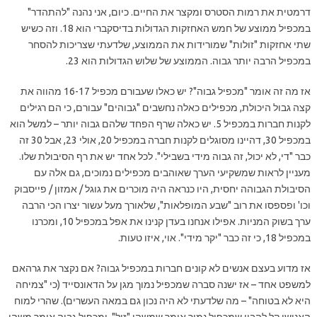
דרמטית את רמות הסטרס ומקצר את החיים. כיום, אני נהנה "להתהדר"
במכפיל ממוצע של חמש האחזקות הגדולות בדיסקברי הוא 18. וזה כשיש
שתי אחזקות "זולות" שמורידות את הממוצע, שלדעתי שצריכות להסחר
במכפיל הרבה יותר גבוה. הממוצע של שלוש הגדולות הוא 23.
אז מה זה אומר "מכפיל גבוה"? יש כאלו שעבורם מכפיל 16-17 מהווה את
קצה גבול היכולת, מכפילים כאלה נחשבים "גבוהים" עבורם, כי הם רגילים
לקנות חברות במכפיל 5. יש כאלה שרף הפחד שלהם גבוה יותר – למשל הוא
במכפיל 30, דהיינו מסוגלים לקנות חברה במכפיל 20, אולי 23, אבל 30 זה
כבר "די, לא יכול, זה גבוה מידי בשבילי". לכל אחד יש את רף הסיבולת שלו.
מעניין לראות שמשקיעי הערך שאוהבים מכפילים נמוכים, גם אלה עם
הסיבולת הגבוהה יחסית, היו כנראה היה מוכרים את גוגל / אמזון / פייסבוק
וכו' ופספסו את רוב "שבע המופלאות", שלאורך מעל עשור יצרו הכי הרבה
ערך בשוק המניות. אפילו אנחנו בעדן קנינו את אפל במכפיל 10, ומכרנו
במכפיל 18, כי זה כבר "יקר מידי". אוי, איזו טעות.
אז מדוע בעצם אנשים לא קונים חברות במכפיל גבוה? אם נקצר את גרהאם
למשפט אחד – אז ישנה סברה שמכפיל נמוך מגן על הדאונסייד (כי "צמיחה
היא לא בטוחה" – מה שלדעתי לא היה נכון גם במאה העשרים). שהרי למוח
האנושי קל להבין שמכפיל נמוך אומר שמשהו "זול", ומכפיל גבוה אומר משהו