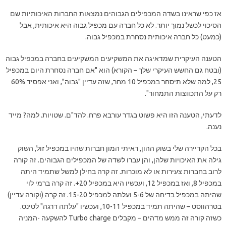
אז כפי שראינו בשדה המכפילים הגבוהים נמצאות החברות האיכותיות שם
הסיכוי לכשל נמוך יותר. לא כל חברה עם מכפיל גבוה היא איכותית, אבל
(כמעט) כל חברה איכותית נסחרת במכפיל גבוה.
הטענה העיקרית שמדאיגה את המשקיעים המשקיעים בחברה במכפיל גבוה
(ובטח גם החשש העיקרי שלך – הקורא) הוא "אם חברה נסחרת היום במכפיל
25, למה שלא תיסחר במכפיל 10 מחר, שזה עדיין "גבוה", ואני אפסיד 60%
רק על התכווצות התמחור".
לדעתי, הטענה הזו היא פשוט בגדר עורבא פרח. להד"ם. שטויות. למה? מייד
נענה.
בכל הקריירה שלי בשוק ההון, ראיתי המון חברות שהיו במכפיל זול, השוק
גילה את האיכויות שלהן, והן עברו לשדה של המכפילים הגבוהים. זה קורה
לרוב בחברות צעירות או לא מוכרות. זה קרה בחילן למשל שתמיד היתה
במכפיל 8, ואז במכפיל 12, ועכשיו היא במכפיל 20+. זה קרה ברמי לוי
שהיתה במכפיל בדיחה של 5-6 ועלתה למכפיל 15-20. זה קרה (וקורה עדיין)
בטרהווסט – שהיתה תמיד במכפיל 10-11, ועכשיו "עלתה דרגה" לטינס.
כשזה קורה זה ממש מדהים – מקבלים Turbo charge להשקעה -המניה