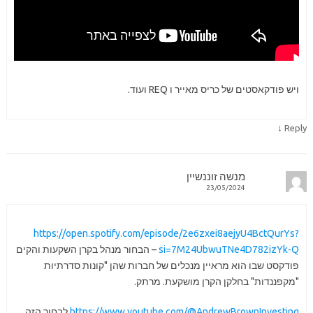
ויש פודקאסטים של כריס מאייר ו REQ ועוד.
↓
Reply
מנשה זוננשיין
23/05/2024
https://open.spotify.com/episode/2e6zxei8aejyU4BctQurYs?
si=7M24UbwuTNe4D782izYk-Q
– הבחור מנהל בקרן השקעות והקים
פודקסט שבו הוא מראיין מנכלים של חברות שהן "קונות סדרתיות
"מקפננדות" בחלקן הקרן מושקעת. מרתק.
https://www.youtube.com/@AndrewBrownInvesting
לבחור הזה