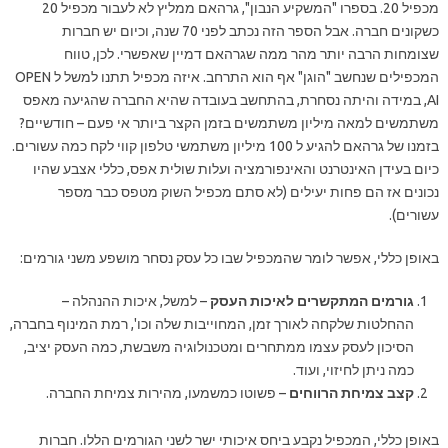
מכפיל 20. בספרו "המשקיע הנבון", גרהאם ממליץ לא לעבור מכפיל 20
כשקונים חברה. אבל הספר הזה נכתב לפני 70 שנה, וכיום יש חברות
שצומחות הרבה יותר מהר ממה שגרהאם דמיין שאפשרי. לכן, טווח
המכפילים שנחשב "הוגן" אף הוא התרחב. איזה מכפיל תתנו למשל ל OPEN
AI, במידה והיתה נסחרת, בהתחשב בעובדה שהיא החברה שהגיעה מאפס
משתמשים למאה מיליון משתמשים בזמן הקצר ביותר אי פעם – חודשיים?
בזמנו של גרהאם להגיע ל 100 מיליון משתמשי טלפון קווי לקח כמה עשורים.
כיום בעידן האינטרנט והאינפורמציה ועלות שולית אפס, כללי אצבע שהיו
נכונים אז הם פחות יעילים (לא סתם מכפיל השוק מטפס כבר מספר
עשורים).
באופן כללי, אפשר לומר שהמכפיל שבו כל עסק נסחר מושפע משני גורמים:
גורמים המתקשרים לאיכות העסק
– למשל, איכות ההנהלה –
ההחלטות שלקחה לאורך זמן, המחוייבות שלה וכו', רמת המינוף בחברה,
הסיכון לעסק עצמו ממתחרים ומטכנולוגיה משבשת, כמה העסק יציב,
כמה ניתן לחיזוי, ועוד.
קצב צמיחת הרווחים
– פשוטו כמשמעו, מהירות צמיחת החברה.
באופן כללי, המכפיל נקבע ביחס איכותי ישר לשני הגורמים הללו. חברות