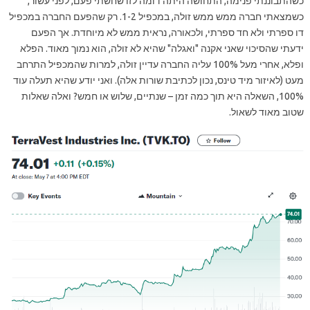
כשהתבוננתי פנימה, התחושה היתה דומה לזו שחשתי פעם, לפני עשור,
כשמצאתי חברה ממש ממש זולה, במכפיל 1-2. רק שהפעם החברה במכפיל
דו ספרתי ולא חד ספרתי, ולכאורה, נראית ממש לא מיוחדת. אך הפעם
ידעתי שהסיכוי שאני אקנה "ואגלה" שהיא לא זולה, הוא נמוך מאוד. הפלא
ופלא, אחרי מעל 100% עליה החברה עדיין זולה, למרות שהמכפיל התרחב
מעט (לאיזור מיד טינס, נכון לכתיבת שורות אלה). ואני יודע שהיא תעלה עוד
100%, השאלה היא תוך כמה זמן – שנתיים, שלוש או חמש? ואלה שאלות
שטוב מאוד לשאול.