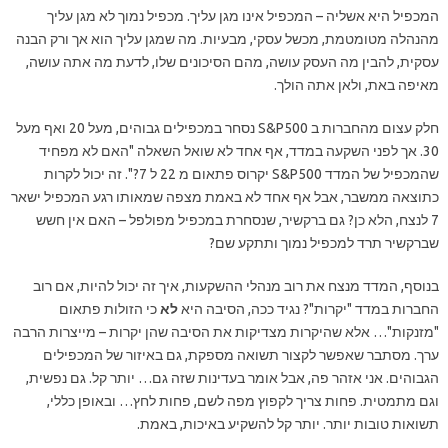
המכפיל היא אשליה – המכפיל אינו מגן עליך. מכפיל נמוך לא מגן עליך
מהנהלה מטומטמת, מכשל עסקי, מבעיות. מה שמגן עליך הוא אך ורק הבנה
עסקית, להבין מה העסק עושה, מהם הסיכונים שלו, לדעת מה אתה עושה,
מאיפה באת, ולאן אתה הולך.
חלק עצום מהחברות ב S&P500 נסחר במכפילים גבוהים, מעל 20 ואף מעל
30. אך לפני השקעה במדד, אף אחד לא שואל השאלה "האם לא מפחיד
שהמכפיל של המדד S&P500 יקרוס פתאום מ 22 ל 7?". זה יכול לקרות
כתוצאה ממשבר, אבל אף אחד לא באמת מצפה שמאותו רגע המכפיל ישאר
7 לנצח, הלא כן? גם ברקשיר, שנסחרת במכפיל מפולפל – האם אין חשש
שברקשיר תרד למכפיל נמוך ותתקע שם?
בנוסף, המדד מנצח את רוב מנהלי ההשקעות, איך זה יכול להיות, אם רוב
החברות במדד "יקרות"? נגיד ככה, הסיבה היא
לא
כי הזולות פתאום
"מזנקות"… אלא שהיקרות מצדיקות את הסיבה שהן יקרות – מייצרות הרבה
ערך. מסתבר שאפשר לקצור תשואה מספקת, גם באיזור של המכפילים
הגבוהים. אני אזהר פה, אבל אומר בעדינות שזה גם… יותר קל. גם נפשית,
וגם מתמטית. פחות צריך לקפוץ מפה לשם, פחות לחץ… ובאופן כללי,
תשואות טובות יותר. יותר קל להשקיע באיכות, באמת.