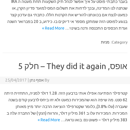
בעבר כתבתי פוסט על איך אפשר לנהל תיק השקעות תחת מעטה ה IRA
שנתנה לנו המדינה, ובכך לדחות את תשלום המס למועד פדיון הקרן, או
כמעט לנצח אם בכוונתנו להוריש את הקרנות הללו. כתבתי גם עדכון קצר
בנוגע לפוסט הזה שמתקן מספר אי דיוקים בו. כידוע, ב 20 בפברואר השנה
ועדת הכספים התכנסה ודנה בשינוי…
Read More »
Category:
מניות
אופס, They did it again – חלק 5
By
אסף נתן
|
25/04/2017
קטרפילר הפתיעה אפילו אותי ברבעון הזה. 1.28 דולר למניה, התחזית היתה
62 סנט. מה שיפה הוא שהמכירות כמעט ולא זזו ביחס לרבעון קודם בשנה
שעברה (עלו 3.8%), כלומר שקטרפילר הוציאה הרבה יותר מיץ מאותן
המכירות. המכירות עלו ב 361 מיליון דולר, והרווח (הנקי) של החברה עלה ב
383 מיליון דולר – פשוט נס. בואו נראה…
Read More »