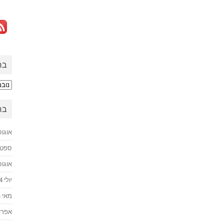
בח
בחזר
לעב
בח
אוגוסט 
ספטמבר
אוגוסט 
יולי 2024
מאי 2024
אפריל 4