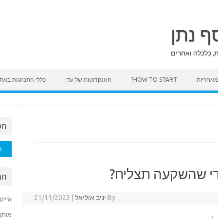
ף נתן
ת, כלכלה ואחרים
HOW TO START?
האנקדוטות של עדן
כללי התנהגות באת
חפ
חיפוש
די שהשקעה תצליח?
חם
By
יניב אוליאל
|
21/11/2023
איייט
מותן 