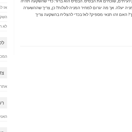
ן לעיתים, שוכחים את הבסיס. הבסיס הוא ברור: כדי שהשקעה תהיה
ניה יעלה. אך מה יגרום למחיר המניה לעלות? כן, צריך שההשערה
אז למ
ך? האם זהו תנאי מספיק? לא! בכדי להצליח בהשקעה צריך
השקע
לא רק
לק
המכתב
צד
אתר 
רש
האנק