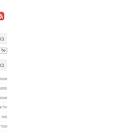
בח
בחזר
לעב
בח
אוגוסט 
ספטמבר
אוגוסט 
יולי 2024
מאי 2024
אפריל 4