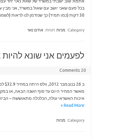
אתמול שוב ישבתי במשרד של שאול נאוי יחד עם נ
בכל פעם שאני יושב עם שאול במשרד, אני מבין ע
30 דקות (כמו תמיד) כך שנזדמן לנו לראות (לשמוע) איך שאול עובד – הדלתות פתוחות…
Category:
מניות
תגיות:
אחים נאוי
לפעמים אני שונא להיות 
20 Comments
ב 26 
איכות האשראי עולה, הכלכלה מתאוששת – הביזנס 
Read More »
Category:
מניות