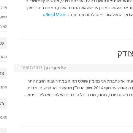
תנאל שותפי ונפגשנו גם עם אברהם חיניץ, מנהל סניף ירושליים.
וד את העסק. כמו כן עד ששאול התפנה אלינו, המתנו בתור בערך
אז למ
Read More »
השקע
לא רק
לק
צודק
המכתב
By
אסף נתן
|
18/07/2013
צד
בנובמבר 2012, וולס היתה במחיר $32.9 למניה. אז כתבתי: אני מאמין שוולס תהיה במחיר גבוה הרבה יותר
אתר 
מאשר המחיר היום עד סוף השנה הבאה, או במקרה הגרוע עד סוף 2014. שוק הנדל”ן מתעורר, ההפרשות יורדות,
פשוט פורח, צומח, צורח – כל הדברים האלה יבואו לידי ביטוי…
רש
האנק