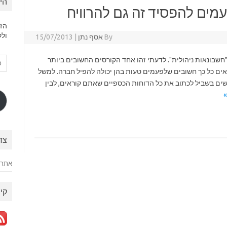
הי
מים להפסיד זה גם להרוויח
הזן
ולק
By
אסף נתן
|
15/07/2013
כת
שבונאות ניהולית". לדעתי זהו אחד הקורסים החשובים ביותר
דוא
אים כל כך חשובים שלפעמים טעות בהן יכולה להפיל חברה. למשל
אלק
ים בשביל לכתוב את כל הדוחות הכספיים שאתם קוראים, לבין
צד
אתר 
קיש