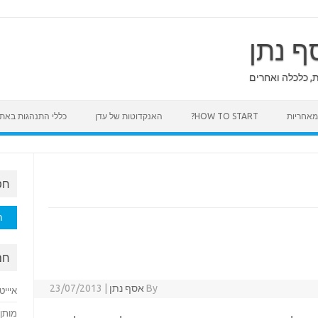
ף נתן
ת, כלכלה ואחרים
HOW TO START?
האנקדוטות של עדן
כללי התנהגות באת
חפ
חיפוש
חם
By
אסף נתן
|
23/07/2013
איייט
מותן 