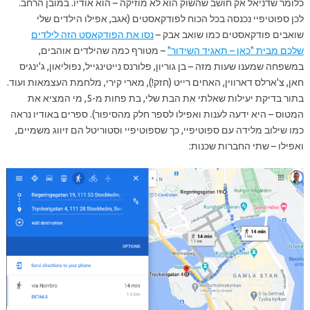
כלומר שדניאל אק חושב שהשוק הוא לא מוזיקה – הוא אודיו. במובן הרחב.
לכן ספוטיפיי נכנסה בכל הכוח לפודקאסטים (אגב, אפילו הילדים שלי
שואבים פודקאסטים כמו שואב אבק –
נסו את הפודקאסט הזה לילדים
שלכם מבית "כאן – תאגיד השידור"
– מטורף כמה שהילדים אוהבים,
במשפחה שמענו שעות מזה – בן גוריון, פלורנס נייטינגייל, נפוליאון, ג'ינגיס
חאן, צ'ארלס דארווין, האחים רייט (חזק!), מארי קירי, מלחמת העצמאות ועוד.
בתור בדיקת יעילות שאלתי את הבת שלי, בת פחות מ-5, מי המציא את
המטוס – היא ידעה לענות ואפילו לספר חלק מהסיפור). ספרים באודיו נראה
כמו שילוב מלידה עם ספוטיפיי, כך שספוטיפיי וסטוריטל הם זיווג משמיים,
ואפילו – שתי החברות שכנות: