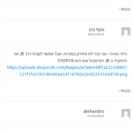
↓
Reply
אסף נתן
30/01/2022
גילוי נאות – אני כבר לא מחזיק במניות. אבל אפשר לקנות דרך IB, אני
החזקתי ב IB. הסימבול שם הוא SYORY.B
https://uploads.disquscdn.com/images/acfaeb64df1a2232d6861
221f1fc61951d0442ea54718782e20c823351e9d7d9.png
↓
Reply
alehandro
01/02/2022