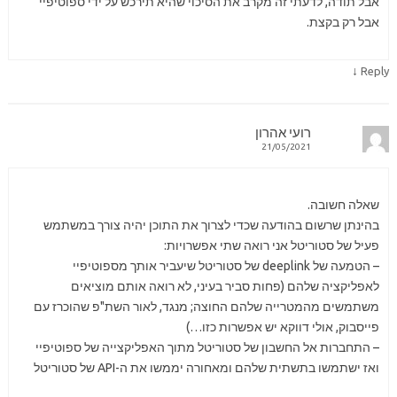
אבל תודה, לדעתי זה מקרב את הסיכוי שהיא תירכש על ידי ספוטיפיי
אבל רק בקצת.
↓
Reply
רועי אהרון
21/05/2021
שאלה חשובה.
בהינתן שרשום בהודעה שכדי לצרוך את התוכן יהיה צורך במשתמש
פעיל של סטוריטל אני רואה שתי אפשרויות:
– הטמעה של deeplink של סטוריטל שיעביר אותך מספוטיפיי
לאפליקציה שלהם (פחות סביר בעיני, לא רואה אותם מוציאים
משתמשים מהמטרייה שלהם החוצה; מנגד, לאור השת"פ שהוכרז עם
פייסבוק, אולי דווקא יש אפשרות כזו…)
– התחברות אל החשבון של סטוריטל מתוך האפליקצייה של ספוטיפיי
ואז ישתמשו בתשתית שלהם ומאחורה יממשו את ה-API של סטוריטל