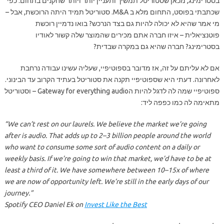
בסטרימינג, מכאן שסטוריטל תמשיך ותעניין יותר ויותר שחקנים בתחום. כפי
שכתבתי בפוסט, התחום מלא ב M&A. סטוריטל תמיד היתה הרוכשת, אבל –
מי אמר שהיא לא יכולה להיות גם בצד הנרכש? בואו נדמיין רוכשת
פוטנציאלית – איזו חברה אתם מכירים שהמוצר שלה קשור לאודיו
בסטרימינג? חברה שהיא גם במקרה שבדית?
אם לא עליתם על זה, אז מדובר בספוטיפיי, שעליה עשינו עבודה נרחבת
לאחרונה. דעתי היא שספוטיפיי תקנה את סטוריטל בעתיד הקרוב עד הבינוני.
ספוטיפיי שמה לה לדגל להיות הGateway for everything audio – וסטוריטל
מתאימה לה כמו כפפה ליד:
“We can’t rest on our laurels. We believe the market we’re going
after is audio. That adds up to 2–3 billion people around the world
who want to consume some sort of audio content on a daily or
weekly basis. If we’re going to win that market, we’d have to be at
least a third of it. We have somewhere between 10–15x of where
we are now of opportunity left. We’re still in the early days of our
journey.”
Spotify CEO Daniel Ek on
Invest Like the Best