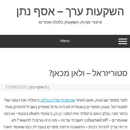
Ski
t
השקעות ערך – אסף נתן
conten
סיפורי מניות, השקעות, כלכלה ואחרים
Menu
סטוריזראל – ולאן מכאן?
By
אסף נתן
|
31/08/2020
לפני מספר שבועות, מעט לאחר
שכתבתי עליה בבלוג
, ביטלתי את המנוי שלי
לסטוריטל. מגוון הספרים באנגלית לא היה גדול מספיק בשביל להחזיק אותי
בתור מנוי, ובלב כואב ביטלתי את המנוי. כן כן, ביצעתי churn בעצמי- או כמו
שאומרים – I churned off. חשבתי על זה – מה היה גורם לי להשאר? לא
הייתי צריך להרהר רבות – התשובה היתה: ספרים בעברית. כמו שאומר השיר