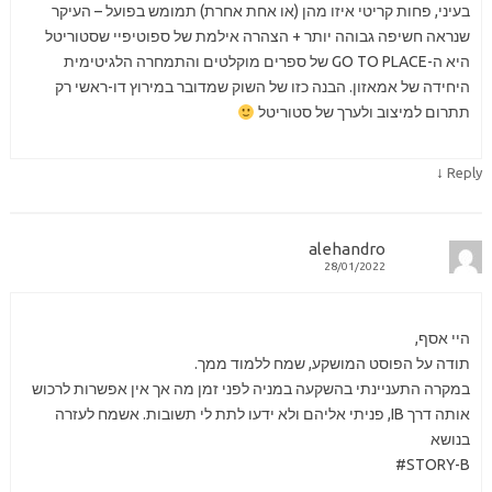
בעיני, פחות קריטי איזו מהן (או אחת אחרת) תמומש בפועל – העיקר
שנראה חשיפה גבוהה יותר + הצהרה אילמת של ספוטיפיי שסטוריטל
היא ה-GO TO PLACE של ספרים מוקלטים והתמחרה הלגיטימית
היחידה של אמאזון. הבנה כזו של השוק שמדובר במירוץ דו-ראשי רק
תתרום למיצוב ולערך של סטוריטל
↓
Reply
alehandro
28/01/2022
היי אסף,
תודה על הפוסט המושקע, שמח ללמוד ממך.
במקרה התעניינתי בהשקעה במניה לפני זמן מה אך אין אפשרות לרכוש
אותה דרך IB, פניתי אליהם ולא ידעו לתת לי תשובות. אשמח לעזרה
בנושא
STORY-B#