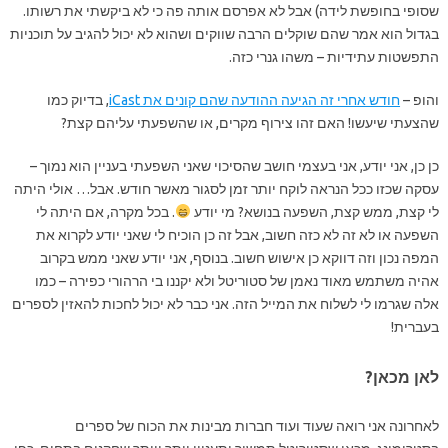
שסופי בחופשת לידה) אבל לא אפרסם אותה פה כי לא ביקשתי את רשותו.
בגדול הוא אמר שהם שוקלים הרבה שווקים ושהוא לא יכול להגיב על תוכניות
התפשטות עתידיות – משהו גנרי כזה.
והופ –
חודש אחרי זה הגיעה ההודעה שהם קונים את iCast
, בדיוק כמו
שהצעתי שיעשו! האם זהו צירוף מקרים, או שהשפעתי עליהם קצת?
כן כן, אני יודע, אני בעצמי חושב שהסיכוי שאני השפעתי בעניין הוא נמוך –
עסקה שכזו ככל הנראה לוקח יותר זמן לסגור מאשר חודש. אבל… אולי היתה
לי קצת, ממש קצת, השפעה בנושא? מי יודע
. בכל מקרה, אם היתה לי
השפעה או לא זה לא כזה חשוב, אבל זה כן הוכיח לי שאני יודע לקרוא את
המפה נכון וזה דווקא כן אישוש חשוב. בנוסף, אני יודע שאני ממש בקרוב
אהיה משתמש מאוד נאמן של סטוריטל ולא יקננו בי הרהורי כפירה – כמו
אלה שגרמו לי לשלוח את המייל הזה. אני כבר לא יכול לחכות להאזין לספרים
בעברית!
לאן מכאן?
לאחרונה אני רואה שעוד ועוד חברות מבינות את הכוח של ספרים