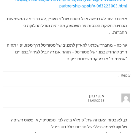
partnership-spotify-063223003.html
אמנם זו עוד לא רכישה אבל הסכם שת"פ מעניין, לא ברור מה המשמעות
מבחינת חלוקת הכנסות פר השמעה, מה יהיה מודל החלוקה בין
החברות…
עריכה – מתברר שכדאי להאזין לתכנים של סטוריטל דרך ספוטיפיי תהיה
חייב להחזיק במנוי של סטוריטל – תוהה אם זה יוביל לגידול במנויים
"אמיתיים" או בעיקר חשבונות ריקים.
↓
Reply
אסף נתן
21/05/2021
כן, לא בטוח האם זה שת״פ מלא בינה לבין ספוטיפיי, או פשוט חשיפה
של api לשימוש כללי של חברות כולל סטוריטל…