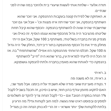
תודה אלעד – שלחת אותי לעשות שיעורי בית ולהזכר במה שהיה לפני
שנתיים.
א. האחזקה של לפידות קטנה בעקבות הההנפקה. אני זוכר שהוא
השתתף בהנפקה, אני זוכר שהיתה איזו מצגת וכו' – אבל אני גם זוכר
שחישבתי שהיה שווה לו להשתתף בהנפקה -הכסף שהוא קיבל תחת
שליטתו מהציבור היה גדול מהכסף שהוא עצמו הוסיף. זה כאילו אני
מנפיק מניות בחברה בשליטתי, משתתף ב 100 שקל, אבל אם הייתי
מחלק מייד את כל הכסף מההנפקה בתור דיבידנד, החלק שלי היה גדול
מ 100 שקל. תכלס הרווחתי מההנפקה הזו אפילו "שהשתתפתי" בה. אז
זה הכל היה לדעתי למראית עין, ברור שהוא היה "חייב" להשתתף
בהנפקה כדי לאותת שהוא מאמין בחברה ולתת להנפקה גושפנקא.
ב. ראיתי
ג. ראיתי, זה לא משנה פה
ד. נקודה מעניינת שאני מודה שלא חשבתי עליה בזמנו. אבל מצד שני,
האם לתקוע מזומן עודף בהון חוזר, שיש בו סיכון, זה חכם? בשביל לקבל
1% הנחה במקרה הטוב? וגם – כדי לקבל הנחה צריך להקדים תשלומים
לספקים ובפוסט ראינו שזה נעשה. למה חוב לקוחות גדל? מה הרעיון
בלתת ללקוחות שלך יותר אשראי – זה הרי לא נותן הנחה וזה כן מגדיל