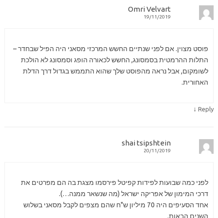
Omri Velvart
19/11/2019
פוסט מצוין. אם לפני שנתיים החשש המרכזי מסאני היה הפיל שבחדר –
התלות ההרמטית בסמסונג, החשש לכאורה הופג וסמסונג לא הולכת
לשומקום, אבל נראה מהפוסט שלך שהוא התממש בגדול דרך הדלת
האחורית.
↓
Reply
shai tsipshtein
20/11/2019
לפני כמה שבועות לפידות קפיטל פירסמו מצגת בה הם מפרטים את
דרכי המימון של אפריקה ישראל (מה שנשאר ממנה…).
אחד הסעיפים היה 70 מיליון ש"ח שהם מצפים לקבל מסאני בשלוש
השנים הבאות.