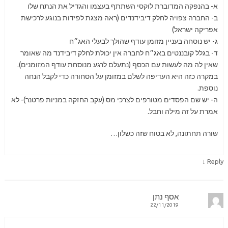
א- בהנפקה המדוברת לוקסי השתתף בעצמו והגדיל את הנתח שלו
ב- החברה צפויה לחלק דיבידנדים (ראה מצגת לפידות בנוגע לרכישת
אפריקה ישראל)
ג- יש נוסחה בעניין מזומן עודף שהולך לבעלי האג״ח
ד- בגלל קובננטים באג״ח לחברה אין יכולת לחלק דיבידנד מה שאומר
שאין לה מה לעשות עם הכסף (נתעלם לרגע מנוסחת עודף המזומנים).
במקרה כזה היא העדיפה לשלם במזומן על הסחורה כדי לקבל הנחה
נוספת.
ה- יש שם הפסדים מטורפים לצרכי מס (עקב החזקה במניות פרטנר)- לא
אמרת על זה מילה וחבל.
שורה תחתונה, לא בטוח שזה כשלון…
↓
Reply
אסף נתן
22/11/2019