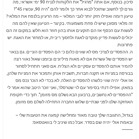
סיכון. בנוסף, אם אתה "מרגיל" את הלקוחות לנניח 90 ימי אשראי, מה
גורם לך לחשוב שתוכל לבוא אחר כך ולומר להם "היה 90, עכשיו 45"?
טיעון דומה ואפילו חזק יותר לגבי המלאי – מה הרעיון בלנפח את המלאי?
זה מלאי מסוכן שיש לו פחת משמעותי. בקיצר – הטיעון שאין להם מה
לעשות עם הכסף אז הם תוקעים אותו בהון חוזר הוא חלש. במקום זה הם
יכולים לעשות פדיון מוקדם לאגח ולחסוך ריבית, או למחזר את האגח. יש
פתרונות.
ה. ההפסדים לצרכי מס לא שווים כלום כי הם הפסדים הוניים. גם בנאוי
יש הפסדים של עשרות אם לא מאות מיליונים ובזמנו שאול נאווי רצה
להמיר אותם להפסדים עסקיים ולא הצליח. אם סאני תתחיל לסחור
בבורסה במניות או תקנה חברות, תשביח אותן ותמכור את המניות שלהן,
אז אולי יהיה שווי כלשהו להפסדים האלה. לא בכדי לא הוכר נכס מס
במאזן. אפילו דנתי בסיפור עם לוי שטרסלר, ואני זוכר היטב שהוא אמר לי
"ההפסדים לא נחשבים, ברבעון הבא נשלם מס מזומן". תוך כדי תקופת
האחזקה שלנו לפני שנתיים שלוש החברה התחילה לשלם מס מזומן.
בגדול, התגובה שלך טובה מאוד ומחלישה קמעה את הטענות שלי –
ובאמת אולי יהיה שם בסדר. אבל כמו שיניב לי בוואטסאפ:
——–