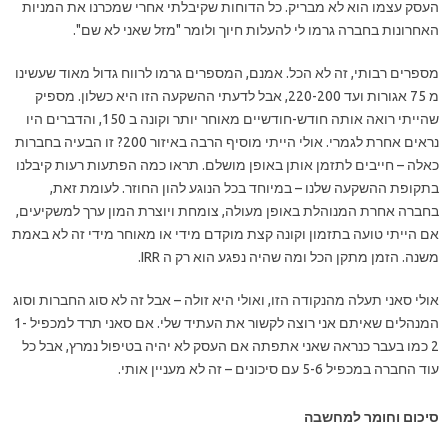
העסק עצמו הוא לא מבריק. כל הדוחות שקיבלתי אחרי שמכרנו את המניות
האחרונות בחברה גרמו לי להעלות חיוך ולומר "מזל שאני לא שם".
מספרים רבותי, זה לא הכל. אמנם, המספרים גרמו לרווח גדול מאוד שעשינו
מ 75 אגורות ועד 220-200, אבל לדעתי ההשקעה הזו היא כשלון. מספיק
שהייתי רואה אותה חודש-חודשיים מאוחר יותר וקונה ב 150, והדברים היו
נראים אחרת לגמרי. אולי הייתי מוסיף הרבה באיזור 200? זו הבעיה בחברות
כאלה – חייבים לתזמן אותן באופן מושלם. תראו כמה הפתעות רעות קיבלנו
בתקופת ההשקעה שלנו – במיוחד בכל הנוגע להון החוזר. לעומת זאת,
בחברה אחרת המנוהלת באופן מעולה, צומחת ויוצרת המון ערך למשקיעים,
אם הייתי טועה בתזמון וקונה קצת מוקדם מידי או מאוחר מידי זה לא באמת
משנה. הזמן מתקן הכל ומה שהיה נפגע הוא רק ה IRR.
אולי סאני תעלה מהנקודה הזו, ואולי היא זולה – אבל זה לא סוג החברות וסוג
המנהלים שאיתם אני רוצה לקשור את העתיד שלי. אם סאני תרד למכפיל 1-
2 כמו בעבר כנראה שאני אתפתה אם העסק לא יהיה בטיפול נמרץ, אבל כל
עוד החברה במכפיל 5-6 עם סיכונים – זה לא מעניין אותי.
סיכום וחומר למחשבה