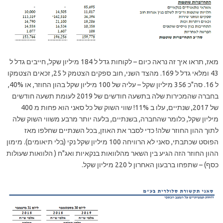
מאז, תראו איך זה נראה כיום – לקוחות גדל ל 184 מיליון שקל, חייבים גדל ל
43 ומלאי גדל ל 169. מהצד השני, חוב ספקים הצטמק ל 25, זכאים הצטמקו
ל 16. סה"כ 356 מיליון שקל – עליה של 100 מיליון שקל בהון החוזר, או 40%,
בחברה שהמכירות שלה בתשעה חודשים של 2019 לעומת תשעה חודשים
של 2017, שנתיים, עלו ב 11%! שווי השוק של כל סאני הוא פחות מ 400
מיליון שקל, כלומר שהחברה, בשנתיים, בלעה יותר מרבע משווי השוק שלה
לתוך ההון החוזר שלה! כדי לסבר את האוזן, בכל השנתיים שחלפו מאז
הפוסט שכתבתי, סאני לא הרוויחה 100 מיליון שקל נקי (בלי תיאומים). מימון
ההון החוזר הזה הגיע בין השאר מהלוואות בנקאיות ואג"ח ( הלוואות שעולות
כסף) – שתפחו ברבעון האחרון ל 220 מיליון שקל.