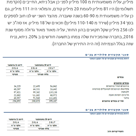
מיליון, עליה משמעותית מ 100 מיליון לפני כן אבל ניחא, החייבים (הקדמת
תשלומים) היו 81 מיליון לעומת 20 מיליון קודם, והמלאי היה 111 מיליון, גם
כן עליה משמעותית מ 60-90 בשנה שעברה. מהצד השני יש לנו חוב לספקים
בסך 34 מיליון (שירד מ 110-140 מיליון!) וזכאים של 18 מיליון. אז סה"כ יש
לנו 256 מיליון שקל תקועים בהון החוזר, עליה מאוד מאוד גדולה מסוף שנת
2016, בחברה שהמכירות שלה צמחו בתשעה חודשים ב 20%. ניחא, נניח
שזה בגלל הצמיחה (זה היה התירוץ של החברה).