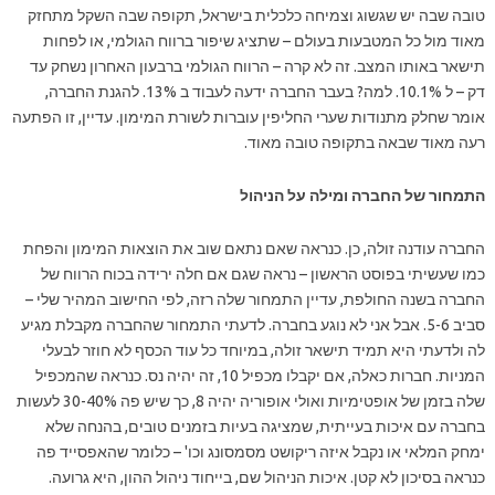
טובה שבה יש שגשוג וצמיחה כלכלית בישראל, תקופה שבה השקל מתחזק
מאוד מול כל המטבעות בעולם – שתציג שיפור ברווח הגולמי, או לפחות
תישאר באותו המצב. זה לא קרה – הרווח הגולמי ברבעון האחרון נשחק עד
דק – ל 10.1%. למה? בעבר החברה ידעה לעבוד ב 13%. להגנת החברה,
אומר שחלק מתנודות שערי החליפין עוברות לשורת המימון. עדיין, זו הפתעה
רעה מאוד שבאה בתקופה טובה מאוד.
התמחור של החברה ומילה על הניהול
החברה עודנה זולה, כן. כנראה שאם נתאם שוב את הוצאות המימון והפחת
כמו שעשיתי בפוסט הראשון – נראה שגם אם חלה ירידה בכוח הרווח של
החברה בשנה החולפת, עדיין התמחור שלה רזה, לפי החישוב המהיר שלי –
סביב 5-6. אבל אני לא נוגע בחברה. לדעתי התמחור שהחברה מקבלת מגיע
לה ולדעתי היא תמיד תישאר זולה, במיוחד כל עוד הכסף לא חוזר לבעלי
המניות. חברות כאלה, אם יקבלו מכפיל 10, זה יהיה נס. כנראה שהמכפיל
שלה בזמן של אופטימיות ואולי אופוריה יהיה 8, כך שיש פה 30-40% לעשות
בחברה עם איכות בעייתית, שמציגה בעיות בזמנים טובים, בהנחה שלא
ימחק המלאי או נקבל איזה ריקושט מסמסונג וכו' – כלומר שהאפסייד פה
כנראה בסיכון לא קטן. איכות הניהול שם, בייחוד ניהול ההון, היא גרועה.