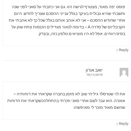
פוסט יפה מאוד, מצטרף לגישה הזו. גם אני כתבתי על סאני לפני שנה
וחשבתי שהיא גבולית בעיקר בגלל ענייני ההסכם שצריך לחדש. היום
אחרי שחודש ההסכם – אני לא אוהב אותם בגלל שכל כך לא אהבתי את
הקניבליזם של סדרה A – בדומה לנאווי מגדילים הכנסות ונתח שוק על
בסיס רווחים. אפל לא היו מוציאים טלפון כזה, ובצדק.
↓
Reply
יואב אורון
19/11/2019
את לוי שטרסלר גיליתי שוב לא מזמן בחברה שקראתי את דוחותיה –
אאורה. הוא עבר לשם אחרי סאני וזכרתי בהתחלהכשקראתי את הדוחות
שהשם מאוד מוכר לי מאיפשהו
↓
Reply