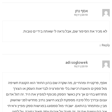
אסף נתן
19/11/2019
לא מכיר את הסיפור שם, אבל נראה לי שאתה בידיים טובות.
↓
Reply
adi soglowek
19/11/2019
אסף, פרקטית ומהחיים, מה שקרה שם בהון החוזר הוא הקטנת חשיפה
מול ספקים והאצת רכישה בלי פרופורציה לבריאות העסק או הצורך
מתרחש בחיים אך ורק כאשר הספק מכופף למפיץ את היד. זה דגל אדום
עצום ובדרך כלל סיבה מספקת לבצע חישוב נתיב מחדש לפני שהשוק
מבין ומתמחר בהתאם. ישבתי מול סמסונג בפגישות ספק-מפיץ וראיתי
איך הם עושים את זה. זה מעיד על איכות עסק מאוד נמוכה, על לחצי