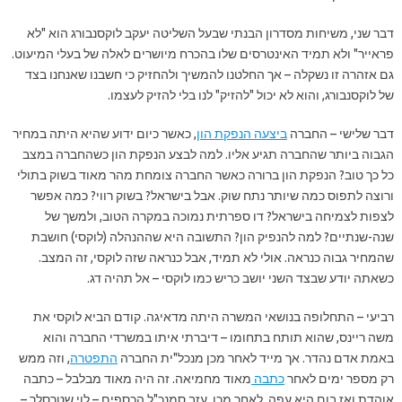
דבר שני, משיחות מסדרון הבנתי שבעל השליטה יעקב לוקסנבורג הוא "לא
פראייר" ולא תמיד האינטרסים שלו בהכרח מיושרים לאלה של בעלי המיעוט.
גם אזהרה זו נשקלה – אך החלטנו להמשיך ולהחזיק כי חשבנו שאנחנו בצד
של לוקסנבורג, והוא לא יכול "להזיק" לנו בלי להזיק לעצמו.
דבר שלישי – החברה
ביצעה הנפקת הון
, כאשר כיום ידוע שהיא היתה במחיר
הגבוה ביותר שהחברה תגיע אליו. למה לבצע הנפקת הון כשהחברה במצב
כל כך טוב? הנפקת הון ברורה כאשר החברה צומחת מהר מאוד בשוק בתולי
ורוצה לתפוס כמה שיותר נתח שוק. אבל בישראל? בשוק רווי? כמה אפשר
לצפות לצמיחה בישראל? דו ספרתית נמוכה במקרה הטוב, ולמשך של
שנה-שנתיים? למה להנפיק הון? התשובה היא שההנהלה (לוקסי) חושבת
שהמחיר גבוה כנראה. אולי לא תמיד, אבל כנראה שזה לוקסי, זה המצב.
כשאתה יודע שבצד השני יושב כריש כמו לוקסי – אל תהיה דג.
רביעי – התחלופה בנושאי המשרה היתה מדאיגה. קודם הביא לוקסי את
משה ריינס, שהוא תותח בתחומו – דיברתי איתו במשרדי החברה והוא
באמת אדם נהדר. אך מייד לאחר מכן מנכל"ית החברה
התפטרה
, וזה ממש
רק מספר ימים לאחר
כתבה
מאוד מחמיאה. זה היה מאוד מבלבל – כתבה
אוהדת ואז בום היא עפה. לאחר מכן, עזב סמנכ"ל הכספים – לוי שטרסלר –