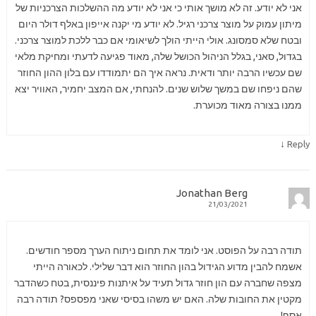
אני לא יודע. זה לא מושך אותי כי אני לא יודע מה ההשלכות הצרכניות של
מיתון עמוק על מוצר צרכני רגיל. לא יודע מי יקנה אייפון באלף דולר היום
ובטח שלא סמסונג. אולי הייתי הולך לשיאומי אם כבר ללכת למוצר צרכני.
בגדול, סאני, בגלל הניהול הכושל שלה, מאוד פגיעה לדעתי ומחיקת מלאי
שם עכשיו הרבה יותר ודאית. נראה איך הם יתמודדו עם בלון ההון החוזר
שהם ניפחו שם במשך שלוש שנים. להנחתי, אם המצב יחמיר, האוויר יצא
ממנו בצורה מאוד מכוערת.
↓
Reply
Jonathan Berg
21/03/2021
תודה רבה על הפוסט. אני לומד את תחום ניתוח הערך מספר חודשים.
אשמח להבין מדוע הגידול בהון החוזר הוא דבר שלילי. לכאורה הייתי
מצפה שחברה עם הון חוזר גדול תעיד על איתנות פיננסית, בטח כשהדבר
מקטין את החובות שלה. האם יש משהו בסיסי שאני מפספס? תודה רבה
אסף!