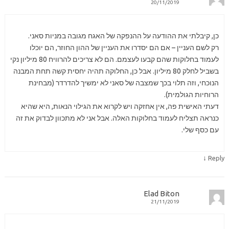
20/11/2019
כן, קיבלתי את ההודעה על ההנפקה של האגח מגובה במניות סאני.
רק לשם העניין – אם הם יסדרו את העניין של ההון החוזר, הם יוכלו
לעמוד בחלוקות שהם קבעו לעצמם. הם לא צריכים להרוויח 80 מיליון נקי
בשביל לחלק 80 מיליון. אבל כן, החלוקה תהיה יחסית קשה תחת המבנה
הנוכחי, וזה תלוי בכך שמצבה של סאני לא ימשיך להדרדר (מבחינת
הרוחיות הגולמית).
דעתי האישית פה, אין אחזקה ויש לקרוא את הגילוי הנאות, היא שהיא
כנראה תצליח לעמוד בחלוקות האלה. אבל אני לא מתכוון לבדוק את זה
עם כסף שלי.
↓
Reply
Elad Biton
21/11/2019