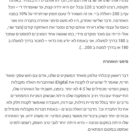
מרגיז אותי שהראל שרצו את המניות, הכריחו אותנו לרדת במחיר. באותה
תקופה, רצינו למכור ב 220 ובכל יום היא ירדה קצת, עד שאמרתי די – הכל
עף ב 200 ויאללה ביי. אז זה השאיר לי טעם חמוץ שויתרתי על 10% במנה
האחרונה. ודבר שלישי ואחרון, היו לא מעט סימני אזהרה בחברה הזו ואני
כועס על עצמי שלא ראיתי אותם קודם ומוכר את האחזקה קודם (מצד שני,
אולי הייתי גם מוכר מוקדם מידי, כמו שעשה אחד המגיבים לפוסטים שמכר
ב 180 בדרך למעלה. אני באמת לא יודע מה כדאי – למכור בדרך למעלה ב
180 או בדרך למטה ב 200…).
סימני האזהרה
דבר ראשון קיבלתי טלפון מאחד המשקיעים שלנו, אדם עם חוש עסקי מאוד
חריף, שאמר לי שהציעו לו לקנות את iDigital ושהחברות האלה מקבלות
בשוק הפרטי מכפילים של 4-5 לא יותר. בזמנו, חשבתי על האזהרה שלו,
התייעצתי עם נתי ויניב והמסקנה שלנו היתה שבשוק המניות התמחורים
נדיבים יותר בגלל פרמיית נזילות, עבירות, העובדה שאפשר לקנות חלק ולא
את כל החברה וכו'. הדברים האלה נכונים – באמת חברות מקבלות מכפילים
גבוהים יותר כשהן ציבוריות מאשר בשוק הפרטי. זה משהו ידוע. אך האזהרה
שלו היתה במקום ונכונה – והיא היתה יותר לגבי טיב העסק, רשמנו לפנינו
ואחסנו במקום המתאים.