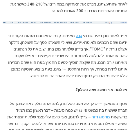
לאחר שהתעשתנו, מכרנו את האחזקה במחירים של 240-210 כאשר את
המניות האחרונות מכרנו ב 200 אגורות למניה:
מייד לאחר מכן ראינו גם מי
קנה
מאיתנו. קצת התאכזבנו מזהות הקונים כי
ידענו שהם חכמים ולא פראיירים, ושאולי השארנו כסף על השולחן. נדלקה
אצלנו נורת ה "FOMO". אך בדיון שלאחר מכן בחנו שוב את כל הנתונים
שהביאו אותנו להחלטה למכור והם היו שרירים וקיימים – אפילו שקנה
מאיתנו גורם חכם. מה שקצת הוסיף לטעם החמוץ בפה הוא שהם הכריחו
אותנו לרדת במחיר, אך היות והחלטנו – יצאנו. בעת ביצוע העסקה כמובן
שלא ידענו מי הם. רק בסוף היום ידענו לאחר הדווח לבורסה.
אז למה אני חושב שזה כשלון?
אסף, באמאשך – יש לך לא מעט כשלונות, למה אתה מלקה את עצמך על
חברה שעשית בה כמעט פי 3? יש כמה סיבות – דבר ראשון כמו תמיד
בהשקעות
מהסוג הזה
– צריך לתזמן, ואני כועס על עצמי שלא תיזמנתי את
השיא – אפילו הוספתי במחירים גבוהים יותר שגרמו להפסד קטן. דבר שני,