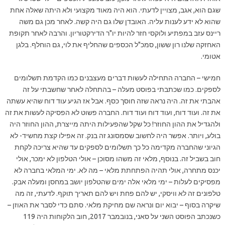
שגם הוא, אגב, מצויין לדעתי. הוא היה מאוד מקצועי ולא היתה שאלה אחת
שהוא לא ידע לענות עליה. האובדן שלו גם היה קשה. לאחר מכן גם משה
ריינס עזב במפתיע ולוקסי חזר להיות יו"ר הדירקטוריון. והרבה לאחר תקופת
האחזקה שלנו רון ששון, סמכ"ל הכספים שהחליף את לוי, גם הוחלף. בלגן
אטומי.
חמישי – החברה התחילה לעשות דברים מעצבנים כמו הקדמת תשלומים
לספקים. כמו שכתבתי בפוסט מעלה – בהתחלה לאחר שחשבתי על זה
אהבתי את זה. היה נראה שזה חוסך כסף. אבל אז הגיע עוד דוח שהיא עשתה
את זה. ועוד דוח, ועוד דוח ועוד דוח. החברה פשוט לא הפסיקה לעשות את זה
ולהגדיל את ההון החוזר! כל שקל שהפעילות היתה מייצרת, ההון החוזר היה
בולע, ויותר. אפשר היה לחשוב שסמסונג זה בנק. זה אפילו קצת מחשיד- לא
הגיוני שהחברה מקדימה כל כך תשלומים לספקים עד שהיא צריכה לקחת
חוב בשביל זה. בנוסף, מלאי זה משהו מסוכן – אולי הטלפון לא ימכר, אולי
יכנס מתחרה, אולי תהיה הפתחתת מלאי – מה לא. ימי המלאי בחברה לא
מפסיקים לעלות – ימי מלאי אלה ימים שהטלפון יושב במחסן ומעלה אבק.
טלפונים זה לא וויסקי, יש להם פחת ויש להם תאריך תוקף. לדעתי, זה מה
שיקרה בסוף – יבוא יום ונראה שם מחיקת מלאי. סתם כדי לסבר את האוזן –
כשנכתב הפוסט השני על סאני, בנובמבר 2017, חוב הלקוחות היה 119