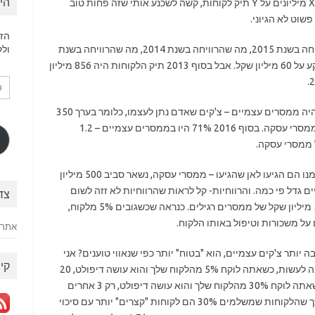
הי
לא קיבלתי את הטענה הזו – אם אני יכול להרוויח X מיליונים על Y תיק לקוחות, קשה לשכנע אותי שזה פחות טוב
הזן
נאווי הרוויחה בשנת 2016 בקירוב טוב מה שהרוויחה בשנת 2015, מה שהרוויחה בשנת 2014, מה שהרוויחה בשנת
ולק
2013. כן כן, ארבע שנים שהיא לא זזה, והרווח נתקע על 60 מיליון שקל. אבל בסוף 2013 תיק הלקוחות היה 856 מיליון
כת
דוא
אלק
אבל זה לא כל הסיפור. בסוף 2013 40% מהתיק היה ממסרים עצמיים – צ'קים שאדם נתן לעצמו, כלומר בערך 350
מיליון שקל ממסרים עצמיים ו 500 מיליון שקל בממסרי עסקה. בסוף 2016 71% היו בממסרים עצמיים – 1.2
מה אפשר להסיק מזה? העסק הרגיל של נאוי, שממנו הם הגיעו לאן שהגיעו – ממסרי עסקה, נשאר סביב 500 מיליון
גדל פי כמה. והרווחיות- קל לראות שהרווחיות לא זזה לשום
צד
מקום. העסק עדיין כנראה, כולו בנוי על אותם 500 מיליון שקל של ממסרים רגילים. כנראה שכשגובים 5% מלקוח,
אתר 
יותר צ'קים עצמיים, הוא "בטוח" יותר כפי שנאווי טוענים? אני
קיש
. מה לעשות, כשאתה לוקח 5% מהלקוח שלך והוא עושה דיפולט, 20
לקוחות אחרים דרושים כדי להחזיר את הכסף. כשאתה לוקח 30% מהלקוח שלך והוא עושה דיפולט, רק 3 אחרים
צריכים להחזיר את הכסף, וזה מבלי לדון בכלל בכך שהלקוחות שמשלמים 30% הם לקוחות "קצרים" יותר עם סיכוי