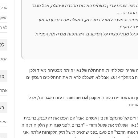
וי. אנחנו עדיין בטוחים באיכות החברה וניהולה, אבל מנגד
אז למ
 החברה: ….
השקע
אחים והמעבר למודל דמוי בנק, המעלה את הסיכון הטמון
נה עסקית.
לא רק
יק על מנת לפצות על הסיכונים. השותפות מכרה את המניות
לק
המכתב
 שהיה יכול להיות. ההתחלה של נאוי היתה מבטיחה מאוד ולכן
צד
בשלב מסויים הם אף הגיעו ל 28-27 שקלים למניה במהלך 2014, אבל לא השכלנו לראות את התהליכים העסקיים
אתר 
נאוי השלימה מספר מהלכים חלוציים כמו גיוס הון מהמוסדיים בעזרת commercial paper ובעזרת אגח וכו', אבל
תנו.
רש
ים של טרנזקציות בין אנשים. אבל הם הפכו את זה לבנק, בריבית
האנק
אוי ושאלתי את שאול ודורי – "חברים, לפני שנה תיק הלקוחות היה
לנו פי 2, אבל הרווח נשאר אותו הדבר" הם טענו בפני שהאיכות של תיק הלקוחות עלתה. אני