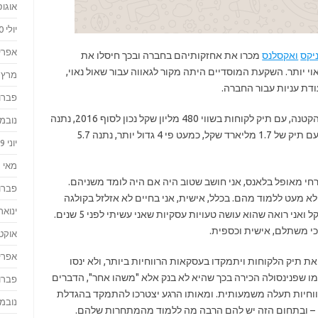
אוגוסט 
יולי 2020
אפריל 0
יקס
ואקסלנס
מכרו את אחזקותיהם בחברה ובכך חיסלו את
וי יותר. השקעת המוסדיים היתה מקור לגאווה עבור שאול נאוי,
מרץ 2020
דת עניות עבור החברה.
פברואר
דבר מעניין נוסף שאפשר לראות הוא שפנינסולה הקטנה, עם תיק לקוחות בשווי 480 מליון שקל נכון לסוף 2016, נתנה
נובמבר 
בשנת 2016 2 מיליארד שקל אשראי, בעוד שנאוי עם תיק של 1.7 מליארד שקל, כמעט פי 4 גדול יותר, נתנה 5.7
יוני 2019
מאי 2019
זרחי מאופל בלאנס, אני חושב שטוב היה אם היה לומד משניהם.
פברואר
 מעט ללמוד מהם. בכלל, אישית, אני בחיים לא אזלזל בקולגה
ינואר 019
שלי, גם אם הוא מנהל קרן קטנה של חצי מיליון שקל ואני רואה שהוא עושה טעויות עסקיות שאני עשיתי לפני 5 שנים.
הכי משתלם, אישית וכספית.
אוקטוב
אפריל 8
 את תיק הלקוחות ויתמקדו בעסקאות הרווחיות ביותר, ולא ינסו
ו שפנינסולה הכירה בכך שהיא לא בנק אלא "משהו אחר", הדברים
פברואר
רווחיות תעלה משמעותית. ומאותו הרגע יצטרכו להתמקד בהגדלת
נובמבר 
 – ובתחום הזה יש להם הרבה מה ללמוד מהמתחרות שלהם.