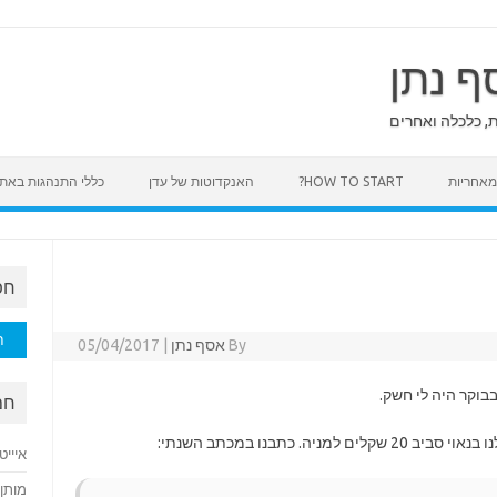
ף נתן
ת, כלכלה ואחרים
HOW TO START?
האנקדוטות של עדן
כללי התנהגות באת
חפ
חיפוש
By
אסף נתן
|
05/04/2017
בוקר היה לי חשק.
חם
איייט
מותן 