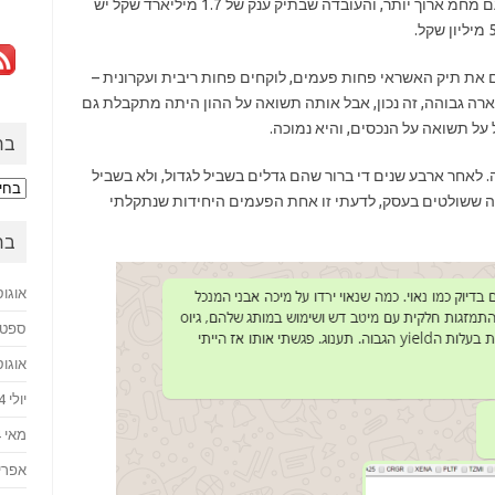
נמוך יותר לדיפולט והלקוחות ב 5% הם לקוחות עם מחמ ארוך יותר, והעובדה שבתיק ענק של 1.7 מיליארד שקל יש
 את תיק האשראי פחות פעמים, לוקחים פחות ריבית ועקרונית –
ארה גבוהה, זה נכון, אבל אותה תשואה על ההון היתה מתקבלת גם
ל תשואה על הנכסים, והיא נמוכה.
בח
. לאחר ארבע שנים די ברור שהם גדלים בשביל לגדול, ולא בשביל
בחזר
לה ששולטים בעסק, לדעתי זו אחת הפעמים היחידות שנתקלתי
לעב
בח
אוגוסט 
ספטמבר
אוגוסט 
יולי 2024
מאי 2024
אפריל 4