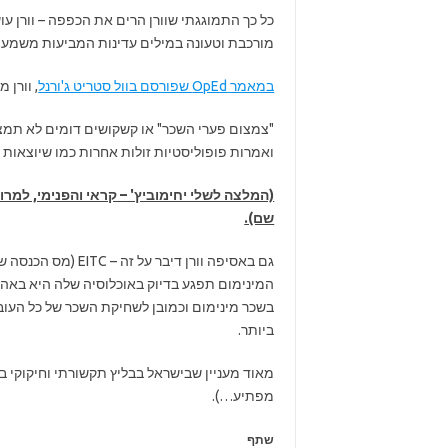
כל כך התמוגגתי שוורן הרים את הכפפה – וורן עו
מורכבת וטעונה במילים עדינות המביעות משמעו
במאמר OpEd שפורסם בוול סטריט ג'ורנל
, וורן
"צמצום פערי השכר" או קשקושים דומים לא תמצאו
ואמרות פופוליסטיות זולות אחרות כמו שיוצאות 
(המלצה לשלי יחימוביץ' – קראי והפנימי, למר
שם).
גם באסיפה וורן דיב
המינימום תפגע בדיוק באוכלוסיה שלה היא באה ל
בשכר מינימום וכמובן לשחיקת השכר של כל העו
ביותר.
מאוד מעניין שבישראל בבליץ תקשורתי וחיקוקי ב
מפתיע…).
שתף