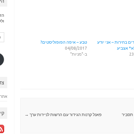
הי
הזן
ולק
כת
דוא
ם בחירות – אני יודע
טבע – איפה הפופוליסטים?
אלק
א* אצביע
04/08/2017
23
ב-"מניות"
צד
אתר 
קיש
 תסביר
פאנל קרנות הגידור עם הרשות לניירות ערך
→