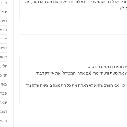
ן צודק, אבל כפי שהמעביד יודע לנכות במקור את מס ההכנסה, מה
פברואר
ילי?
ינואר 016
דצמבר 
נובמבר 
אוקטוב
ספטמבר
אוגוסט 
יולי 2015
ת ונפרדת ממס הכנסה.
 את סטף ורטהיימר? (גם אחרי המכירה) את אייזיק דבח?
יוני 2015
מאי 2015
לוי. אני חושב שהיא לא ראתה את כל התמונה ביציאה שלה נגדו.
פברואר
ינואר 015
דצמבר 
נובמבר 