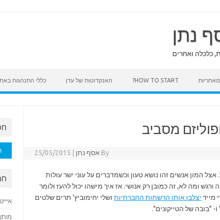
ף נתן
ת, כלכלה ואחרים
HOW TO START?
האנקדוטות של עדן
כללי התנהגות באת
פוליזם מסביב
חפ
חיפוש
By
אסף נתן
|
25/05/2015
אצל המון אנשים זהו נושא טעון וכשמדברים על עוני ישר עולות
חם
גש ומה לא, זה כמובן רק אנושי. אז איך מישהו יכול להעז ולומר
 מייד
יצלבו אותו הרשתות החברתיות
ושלי יחימוביץ'
תרים שלטים
איייט
 "בובה של הטייקונים".
מותן 