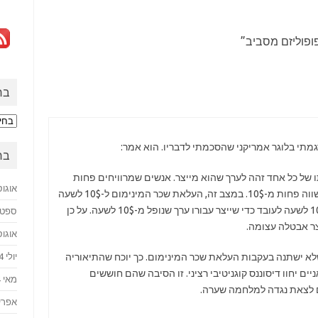
פופוליזם מסביב
”
בח
בחזר
לעב
מתי בלוגר אמריקני שהסכמתי לדבריו. הוא אמר:
בח
 של כל אחד זהה לערך שהוא מייצר. אנשים שמרוויחים פחות
אוגוסט 
מ-10$ מרוויחים כך, משום שהם יוצרים ערך השווה פחות מ-10$. במצב זה, העלאת שכר המינימום ל-10$ לשעה
תגרור אבטלה עצומה שכן אף אחד לא ישלם 10$ לשעה לעובד כדי שייצר עבורו ערך שנופל מ-10$ לשעה. על כן
ספטמבר
צר אבטלה עצומה.
אוגוסט 
יולי 2024
א ישתנה בעקבות העלאת שכר המינימום. כך יוכח שהתיאוריה
ם יחוו דיסוננס קוגניטיבי רציני. זו הסיבה שהם חוששים
מאי 2024
 לצאת נגדה למלחמה שערה.
אפריל 4