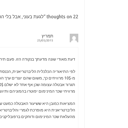
22 thoughts on “
לגעת בעוני, אבל בלי ה
תמריץ
25/05/2015
דעת מאודי שונה מדעתך בנקודה הזו. פעם תירג
לפי התיאוריה הכלכלית הליברטריאנית, הכנסתו
מרוויחי שכר המינימום יפוטרו בהמוניהם ותיוו
המציאות כמובן היא ששיעור האבטלה כמעט של
הליברטריאנית היא מופרכת לגמרי והליברטריאניי
מהעלאת שכר המינימום ודוחקים ברפובליקנים