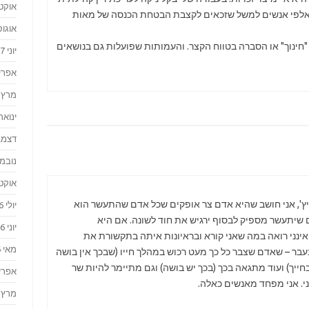
אוקטוב
 אלפי אנשים למשל שזכאים לקצבת הבטחת הכנסה של מאות
אוגוסט 
של "חינוך" או הסברה בטווח הקצר. והעמותות שפועלות גם בנושאים
יוני 2017
אפריל 7
מרץ 2017
ינואר 017
דצמבר 
נובמבר 
אוקטוב
ביץ', אני חושב שהיא אדם צר אופקים שכל אדם שהתעשר הוא
יולי 2016
ם שיתעשר מספיק לבסוף ירגיש את חוד לשונה. אם היא
יוני 2016
ני אינני רואה במה שאני קורא ובראיונות איתה בתקשורת את
מאי 2016
בעבר – שאדם שצבר כל כך מעט רכוש במהלך חייו (שבכך אין בושה
חייך) ועוד מתגאה בכך (בכך יש בושה) וגם מתיימר להיות שר
אפריל 6
ני. אני מפחד מאנשים כאלה.
מרץ 2016