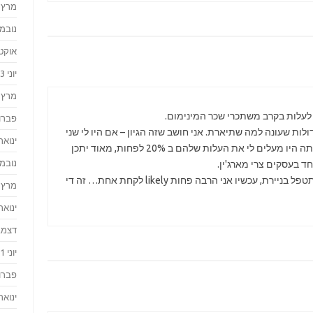
מרץ 2024
נובמבר 
אוקטוב
יוני 2023
מרץ 2023
לעלות בקרב משתכרי שכר המינימום.
פברואר
ולות שעונה למה שתיארת. אני חושב שזה הגיון – אם היו לי שני
ינואר 023
עובדים שמשתכרים שכר המינימום ועתה היו מעלים לי את העלות שלהם ב 20% לפחות, מאוד יתכן
נובמבר 
 בעסקים צרי מארג'ין.
אם חשבתי לקחת מזכירה בעדן כדי שתטפל בניירת, עכשיו אני הרבה פחות likely לקחת אחת… זה די
מרץ 2022
ינואר 022
דצמבר 
יוני 2021
פברואר
ינואר 021