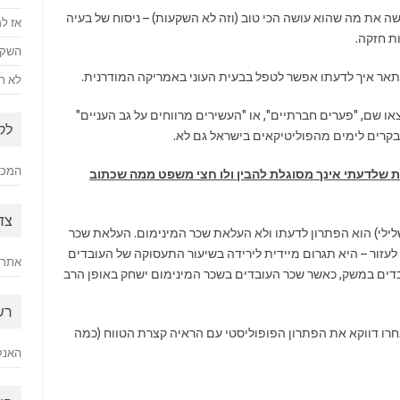
שה את מה שהוא עושה הכי טוב (וזה לא השקעות) – ניסוח של בעיה
אז למ
ת חזקה.
השקע
 מתאר איך לדעתו אפשר לטפל בבעית העוני באמריקה המודרנית.
לא רק
 שם, "פערים חברתיים", או "העשירים מרווחים על גב העניים"
לק
בקרים לימים מהפוליטיקאים בישראל גם לא.
המכתב
ות שלדעתי אינך מסוגלת להבין ולו חצי משפט ממה שכתוב
צד
ר על זה – EITC (מס הכנסה שלילי) הוא הפתרון לדעתו ולא העלאת שכר המינימום. העלאת שכר
עזור – היא תגרום מיידית לירידה בשיעור התעסוקה של העובדים
אתר 
בדים במשק, כאשר שכר העובדים בשכר המינימום ישחק באופן הרב
רש
חרו דווקא את הפתרון הפופוליסטי עם הראיה קצרת הטווח (כמה
האנק