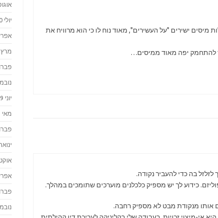
אוגוסט 
יולי 2020
 מיסים ישירים "על העשירים", מאוד נוח לו כי הוא מרוויח את
אפריל 0
מרץ 2020
ר להתחמק יפה מאוד ממיסים…
פברואר
נובמבר 
יוני 2019
מאי 2019
פברואר
ינואר 019
אוקטוב
ך לזלזל בה כדי להעביר נקודה.
אפריל 8
יזם. כידוע לך יש מספיק כלכלנים מוערכים שתומכים במהלך.
פברואר
ם אותו מנקודת מבט לא מספיק רחבה.
נובמבר 
א אי-מיצוי זכויות. בעבודה שלי בקליניקה לעריכת דין קהילתית