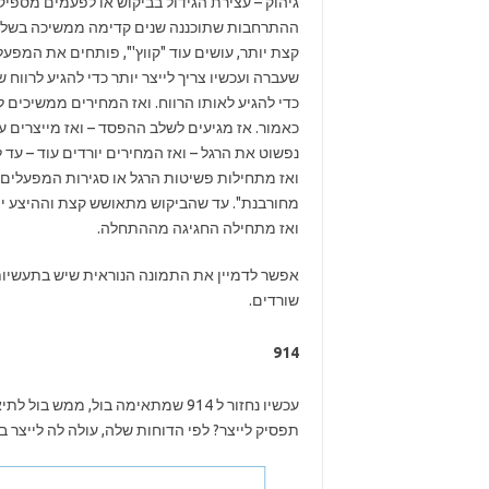
גיהוק – עצירת הגידול בביקוש או לפעמים מספיק 
ההתרחבות שתוכננה שנים קדימה ממשיכה בשלה וה
קצת יותר, עושים עוד "קווץ'", פותחים את המפעל 
כדי להגיע לאותו הרווח. ואז המחירים ממשיכים ל
כאמור. אז מגיעים לשלב ההפסד – ואז מייצרים עוד
נפשוט את הרגל – ואז המחירים יורדים עוד – עד 
ואז מתחילות פשיטות הרגל או סגירות המפעלים
מחורבנת". עד שהביקוש מתאושש קצת וההיצע יור
ואז מתחילה החגיגה מההתחלה.
אפשר לדמיין את התמונה הנוראית שיש בתעשיות 
שורדים.
914
עכשיו נחזור ל 914 שמתאימה בול, מ
תפסיק לייצר? לפי הדוחות שלה, עולה לה לייצר בערך 173-182 יואן לטון. המחירים בשוק כ