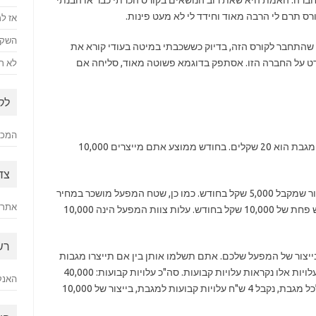
ברה. האמת היא שאת רוב הנושאים בקורס הכרתי כבר או הבנתי
רס תרם לי הרבה מאוד וחידד לי לא מעט פינות.
אז למ
השקע
התחבר לקורס הזה, בדיוק כששכבתי במיטה בעודי קורא את
פתחנו שורט על החברה הזו. אסתפק בדוגמא פשוטה מאוד, סליחה אם
לא רק
לק
המכתב
נניח שאתם בעלי מפעל מגבות. מחיר השוק של המגבת הוא 20 שקלים. בחודש ממוצע אתם מייצרים 10,000
צד
במפעל יש מנהל משמרת שמנהל את רצפת הייצור שמקבל 5,000 שקל בחודש. כמו כן, שטח המפעל מושכר במחיר
אתר 
של 15,000 שקל בחודש (כולל מיסים). למכונות יש פחת של 10,000 שקל בחודש. עלות צוות המפעל הינה 10,000
רש
ייצור של המפעל שלכם. אתם תשלמו אותן בין אם תייצרו מגבות
בשיא הכוח ובין אם תשבו בבית ולא תעשו כלום. עלויות אלו נקראות עלויות קבועות. סה"כ עלויות קבועות: 40,000
האנק
ש"ח בחודש. אם "נעמיס" את העלויות הקבועות לכל מגבת, נקבל 4 ש"ח עלויות קבועות למגבת, בייצור של 10,000