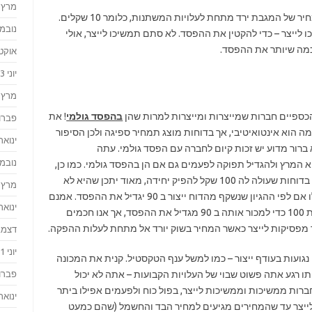
מרץ 2024
עד מתי? מסתבר שלא תפסיקו לייצר עד אשר המחיר של המגבת ירד מתחת לעלויות המשתנות, כלומר 10 שקלים.
נובמבר 
10. ש"ח, אתם תמשיכו לייצר – כדי להקטין את ההפסד. לא סתם תמשיכו לייצר, אולי
אוקטוב
יוני 2023
מרץ 2023
כספיים חברות שמייצרות ומייצרות למרות שהן
בהפסד גולמי
! את
פברואר
מה הוא אינטואיטיבי, אך בדוחות מוצג תמחיר ספיגה ולכן הסיפור
ינואר 023
 ברור מדוע יש זכות קיום לחברה עם הפסד גולמי. עתה
נובמבר 
המרץ ולהגדיל תפוקה לפעמים גם אם הן בהפסד גולמי. כמו כן,
מכאן אתם יכולים להבין שאם חברה אומרת לכם בדוחות שעולה לה 100 שקל להפיק יחידה, מאוד יתכן שהיא לא
מרץ 2022
תפסיק לייצר גם אם המחיר בשוק ירד ל 90, אפילו אם לפי ההגיון שנשקף מהדוח ייצור ב 90 יגדיל את ההפסד. אמנם
ינואר 022
בתמחיר ספיגה זה נראה כאילו לייצר יחידה בעלות 100 כדי למכור אותה ב 90 מגדיל את ההפסד, אך אנו חכמים
 מפסיקות לייצר כאשר המחיר בשוק יורד אל מתחת לעלות ההפקה.
דצמבר 
יוני 2021
גועות בעודף ייצור – כמו למשל ענף הטקסטיל. קנית את המכונה
 רגע אתה פשוט שבוי של העלויות הקבועות – אתה לא יכול
פברואר
חברות ממשיכות וממשיכות לייצר, בפול כוח ולפעמים אפילו ביתר
ינואר 021
לייצר עד שהמחירים מגיעים למחיר הבד והחשמל (שהם כמעט