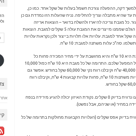
הי
 למשך דקה, ההפעלה צורכת חשמל בעלות של שקל אחד. כמו כן,
ת עד שהיא מתבלה וצריך להחליפה. נניח שהעלות הזו נמדדת גם כן
הזן
ולק
ר. כל מגבת צריכה להיארז ולהשלח בדואר – הוצאות אריזה
ומשלוח הינן 2 שקלים למגבת. בנוסף, הבד, חומר הגלם שממנו מייצרים את המגבת עולה 5 שקלים למגבת. הוצאות
כת
 שקל אחד למגבת. עלויות אלו תלויות בייצור ולכן נקראות עלויות
דוא
מו. סה"כ עלות משתנה למגבת: 10 ש"ח.
אלק
אגדיר מושג חדש – תרומה – התרומה של כל מגבת היא 10 ש"ח והיא מחושבת על ידי מחיר המכירה פחות כל
העלויות המשתנות. מכאן, קל למדוד את הרווח של המפעל שלכם. התרומה של כל מגבת היא 10 ש"ח כפול 10,000
מגבות – זהו 100,000 ש"ח, פחות עלויות קבועות 40,000 ש"ח וקיבלנו רווח נקי של 60,000 שקל בחודש. אפשר גם
לחשב פר מגבת – מגבת עולה 20 שקל, פחות עלויות משתנות 10 ש"ח, פחות עלויות קבועות 4 ש"ח, וקיבלנו רווח
צד
די ברור שיש לנו כאן נקודת איזון. בנקודת האיזון אנו נרוויח בדיוק 0 שקלים. נקודת האיזון יכולה להגיע מירידה בנפח
אתר 
ידה במחיר (או שניהם, אבל נפשט).
קיש
יצור, בייצור של 4,000 מגבות נרוויח בדיוק אפס שקלים (העלויות הקבועות מחולקות בתרומה של כל