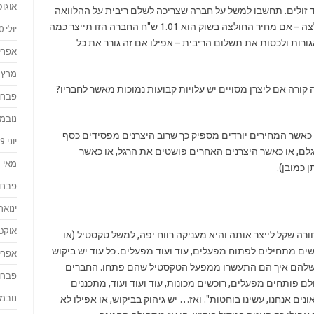
אוגוסט 
 זולים. תחשבו למשל על חברה שצריכה לשלם ריבית על ההלוואה
שלקחה. נניח שמחיר החשמל והבד הם שקל לחולצה – אם מחיר החולצה בשוק הוא 1.01 ש"ח החברה הזו תייצר כמה
יולי 2020
גורות ולכסות את תשלום הריבית – אפילו אם זה גורר את כל
אפריל 0
מרץ 2020
קורה אם ליצרן מסויים יש עלויות קבועות נמוכות מאשר לחבריו?
פברואר
נובמבר 
מר כאשר המחירים יורדים מספיק כך שרוב היצרנים מפסידים כסף
יוני 2019
גלם, או כאשר היצרנים האחרים פושטים את הרגל, או כאשר
מאי 2019
 כמובן).
פברואר
ינואר 019
אוקטוב
חורה שקל לייצר אותה והיא מעניקה רווח יפה, למשל טקסטיל (או
נשים מתחילים לפתוח מפעלים, עוד ועוד מפעלים. כל עוד יש ביקוש
אפריל 8
 שלהם איך הם התעשרו ממפעל הטקסטיל שהם פתחו. החברים
פברואר
 פותחים מפעלים, רוכשים מכונות, עוד ועוד ועוד, מתכננים
נובמבר 
נים אנחנו, עשינו בוחטות". ואז… יש גיהוק בביקוש, או אפילו לא