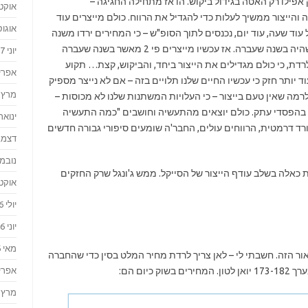
אפילו רק האטה בגידול ביקוש. הו אז מתחילה החגיגה –
אוקטוב
ייצור ממשיך לעלות כדי להגדיל את הרווח. כולם מייצרים עוד
אוגוסט 
עוד שעה, עוד יום, נכנסים לתוך הסופ"ש – כי המחירים ירדו משנה
שעברה ועכשיו צריך לייצר יותר כדי להגיע לרווח שהיה בשנה שעברה. אז עכשיו מייצרים פי 2 מאשר בשנה שעברה
יוני 2017
רדת, כי כולם מגדילים את הייצור ביחד, והביקוש, קצת… תקוע
אפריל 7
 יותר חזק כי עכשיו החיים שלנו תלויים בזה – אם לא נייצר מספיק
מרץ 2017
לרמה שאין טעם בייצור – כי העלויות המשתנות שלנו לא מכוסות –
 בהפסדי עתק. כולם יוצאים מהתעשיה וחושבים "כמה התעשיה
ינואר 017
ד דרמטית, הרווחים עולים, החבר'ה שומעים סיפורי גבורה חדשים
דצמבר 
נובמבר 
כאלה בשלב עודף הייצור של הסייקל. ממש ג'ונגל שרק החזקים
אוקטוב
יולי 2016
יוני 2016
מאי 2016
מש בול לתיאור הזה. חשבתי לי – לאן צריך לרדת מחיר המלט בסין כדי שהחברה
יום הם:
אפריל 6
מרץ 2016