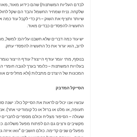
לבדם העליות המשתנות) שהם כידוע מאוד, מאוד
שיותר ותציף את השוק – רק כדי לקבל עוד כמה א
התעשיה להפסדים כבדים מאוד.
יש עוד כמה דברים שלא חשבנו עליהם: למשל, מה 
לרוב, הוא יגרור את כל התעשיה להפסדי עתק.
בנוסף, מתי יגמר עודף הייצור? עודף הייצור נג
בעלויות המשתנות – כלומר בערך לגובה חומרי ה
המכונות של היצרנים מתבלות (ולא מחליפים אותן
הסייקל המדבק
עכשיו אנו יכולים לראות את הסייקל כולו: ישנה ס
תעופה, או מלט או ברזל או כל קומודיטי אחר). א
שעולה – הסיפור מצליח וכולם מספרים לחברים
מקשיבים ורצים גם הם לפתוח מפעל משלהם. כולם
מפעלים שנים קדימה. כולם חושבים "וואו איזה גאו