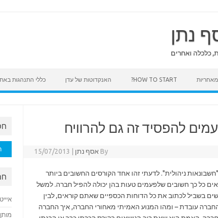
ף נתן
ת, כלכלה ואחרים
HOW TO START?
האנקדוטות של עדן
כללי התנהגות באת
מים להפסיד זה גם להרוויח
חפ
חיפוש
By
אסף נתן
|
15/07/2013
שבונאות ניהולית". לדעתי זהו אחד הקורסים החשובים ביותר
חם
אים כל כך חשובים שלפעמים טעות בהן יכולה להפיל חברה. למשל
ים בשביל לכתוב את כל הדוחות הכספיים שאתם קוראים, לבין
איייט
 החברה עובדת – ומהו המנוע האמיתי מאחורי החברה, איך החברה
מותן 