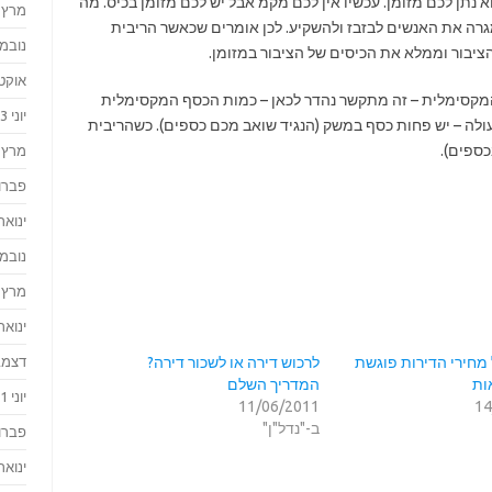
 נתן לכם מזומן. עכשיו אין לכם מקמ אבל יש לכם מזומן בכיס. מה
מרץ 2024
 מגרה את האנשים לבזבז ולהשקיע. לכן אומרים שכאשר הריבית
נובמבר 
ציבור וממלא את הכיסים של הציבור במזומן.
אוקטוב
קסימלית – זה מתקשר נהדר לכאן – כמות הכסף המקסימלית
יוני 2023
ולה – יש פחות כסף במשק (הנגיד שואב מכם כספים). כשהריבית
כספים).
מרץ 2023
פברואר
ינואר 023
נובמבר 
מרץ 2022
ינואר 022
מחירי הדירות פוגשת
לרכוש דירה או לשכור דירה?
דצמבר 
ות
המדריך השלם
יוני 2021
11/06/2011
14
ב-"נדל"ן"
פברואר
ינואר 021