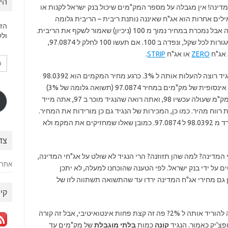
הי
דינה! אין מגבלה על מספר המק"מים שיכול בנק ישראל לקנות או
לים אחרות הוא אג"ח שאיננה נותנת ריבית – הריבית גלומה
הזן
במחיר האג"ח. האגח נפדית ב 100 אגורות ליחידה אבל נמכרת במחיר נמוך מ 100 (ניכיון) שאמור לשקף את הריבית.
ולק
למשל, מק"מ שנותן 3% מונפק במחיר 97.0874 אגורות לכל שקל, ונפדה ב 100. אם תעשו 100 לחלק ל 97.0874,
ZERO
או אג"ח
STRIP
.
כת
דוא
נחזור לשאלה – נניח שהריבית במשק היא 2% והנגיד רוצה להעלות אותה ל 3%. כרגע מחיר המקמים הוא 98.0392
אלק
(תשואה גלומה של 2%). הנגיד פשוט ימכור כמות אינסופית של מק"מים במחיר 97.0874 (תשואה גלומה של 3%)
ויוריד את מחירי המקמים למחיר הזה. אם יש לך מק"מ שעולה עכשיו 98, ואתה רואה שהנגיד מוכר ב 97, אתה מייד
י לעשות רווח מהיר. כמו כן, המכירות של הנגיד גם כן מורידות את המחיר.
ככה כולם מוכרים את המק"מ עד שהמחיר שלו יורד מ 98.0392 ל 97.0874. כמובן שאלו שמחזיקים את המקמ ולא
צד
ק"מ שנותן 3%. ומה עם אג"חי המדינה? למה שהן תזוזנה? הרי הנגיד לא שולט על אג"חי המדינה,
אתר 
ם על ידי בנק ישראל. לפי הטענה שהוכחנו למעלה, לא יתכן
גם מחירי אג"ח המדינה ירדו עד שהתשואה תשתווה לזו של
קיש
ומה קורה אם הריבית במשק היא 3% והנגיד רוצה להוריד אותה ל 2%? פה זה קצת פחות אינטואיטיבי, אבל זה קורה
קונה
כמות
בלתי
מוגבלת
של מק"מים עד