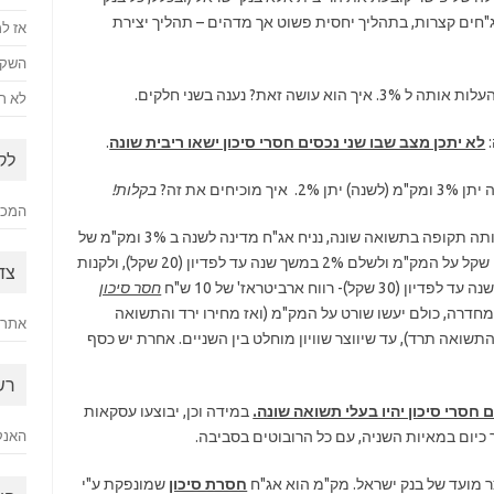
"חים קצרות, בתהליך יחסית פשוט אך מדהים – תהליך יצירת
אז למ
השקע
לא רק
:
לא יתכן מצב שבו שני נכסים חסרי סיכון ישאו ריבית שונה
.
לק
ים את זה?
בקלות!
המכתב
נניח שיש מצב כזה שבו יש שתי אגח"ים שונות לאותה תקופה בתשואה שונה, נניח אג"ח מדינה לשנה ב 3% ומק"מ של
בנק ישראל ב 2%. אדם יכול לבצע שורט של 1000 שקל על המק"מ ולשלם 2% במשך שנה עד לפדיון (20 שקל), ולקנות
צד
חסר סיכון
 מחדרה, כולם יעשו שורט על המק"מ (ואז מחירו ירד והתשואה
אתר 
התשואה תרד), עד שיווצר שוויון מוחלט בין השניים. אחרת יש כסף
רש
חסרי סיכון יהיו בעלי תשואה שונה.
במידה וכן, יבוצעו עסקאות
כיום במאיות השניה, עם כל הרובוטים בסביבה.
האנק
 מועד של בנק ישראל. מק"מ הוא אג"ח
חסרת סיכון
שמונפקת ע"י