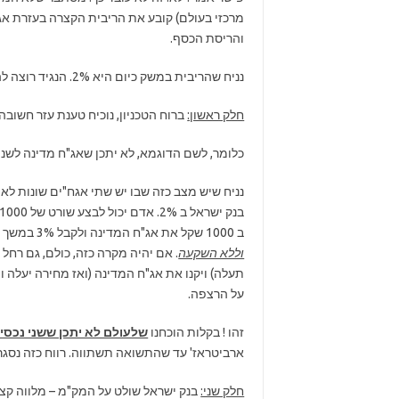
מרכזי בעולם) קובע את הריבית הקצרה בעזרת אג
והריסת הכסף.
נניח שהריבית במשק כיום היא 2%. הנגיד רוצה להעלות אותה ל 3%. איך הוא עושה זאת? נענה בשני חלקים.
חלק ראשון:
ברוח הטכניון, נוכיח טענת עזר חשובה
כלומר, לשם הדוגמא, לא יתכן שאג"ח מדינה לשנה יתן 3% ומק"מ (לשנה) יתן 2%. איך מוכיח
ב 1000 שקל את אג"ח המדינה ולקבל 3% במשך שנה עד לפדיון (30 שקל)- רווח ארביטראז' של 10 ש"ח
וללא השקעה
. אם יהיה מקרה כזה, כולם, גם רחל
תעלה) ויקנו את אג"ח המדינה (ואז מחירה יעלה ו
על הרצפה.
זהו ! בקלות הוכחנו
שלעולם לא יתכן ששני נכסים 
ארביטראז' עד שהתשואה תשתווה. רווח כזה נסגר 
חלק שני:
בנק ישראל שולט על המק"מ – מלווה קצר