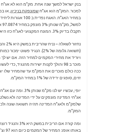
בנק ישראל למשך שנה אחת. מק"מ הוא לא אג"ח מ
למכור. המק"מ הוא אג"ח
שמונפקת בניכיון,
או במי
תקבלו בדיוק 3%. המונח המקצועי לאג"ח כזו היא אג"ח
מוכר ב 98 והולך לקנות ישירות מהנגיד, כד
זזים, סופגים ירידה של 1% במחיר המק"מ.
יופי, עכשיו יש לנו מ
אג"חי המדינה מונפקים על ידי המדינה ולא נשלטי
שלמק"מ ולאג"ח המדינה תהיה תשואה שונה ולכן 
המק"מ.
באותו אופן: המחיר של המקמים כיום הוא 97 וצ'ופצ'יק כאמור. הנגיד