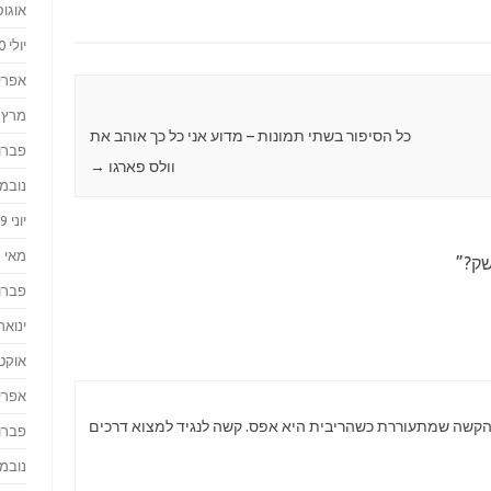
אוגוסט 
יולי 2020
אפריל 0
מרץ 2020
כל הסיפור בשתי תמונות – מדוע אני כל כך אוהב את
פברואר
וולס פארגו
→
נובמבר 
יוני 2019
מאי 2019
שק?
”
פברואר
ינואר 019
אוקטוב
אפריל 8
 הקשה שמתעוררת כשהריבית היא אפס. קשה לנגיד למצוא דרכים
פברואר
נובמבר 