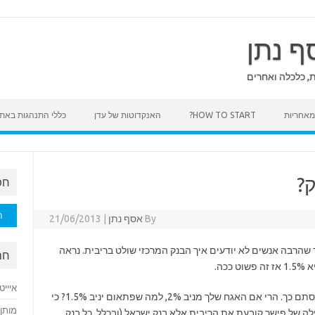
ף נתן
ת, כלכלה ואחרים
HOW TO START?
האנקדוטות של עדן
כללי התנהגות באת
?
חפ
חיפוש
By
אסף נתן
|
21/06/2013
הרבה אנשים לא יודעים איך הבנק המרכזי שולט בריבית. נראה
חם
כה.
איייט
העניין הוא שהשווקים לא סרים למרותו של פישר סתם כך. הרי אם האגח שלך מניב 2%, למה שפתאום יניב 1.5%? כי
מותן 
ה של פישר קובעת את הריבית אלא בנק ישראל (ובכלל, כל בנק