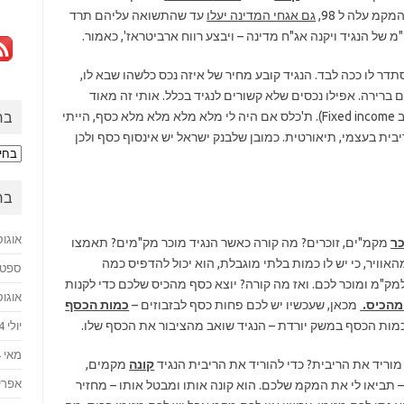
גם אגחי המדינה יעלו
עד שהתשואה עליהם תרד
דר לו ככה לבד. הנגיד קובע מחיר של איזה נכס כלשהו שבא לו,
 ברירה. אפילו נכסים שלא קשורים לנגיד בכלל. אותי זה מאוד
מרשים (אולי בגלל זה עשיתי תואר במימון וקורס ב Fixed income). ת'כלס אם היה לי מלא מלא מלא מלא כסף, הייתי
בח
ית בעצמי, תיאורטית. כמובן שלבנק ישראל יש אינסוף כסף ולכן
בחזר
לעב
בח
אוגוסט 
ר
מקמ"ים, זוכרים? מה קורה כאשר הנגיד מוכר מק"מים? תאמצו
וויר, כי יש לו כמות בלתי מוגבלת, הוא יכול להדפיס כמה
ספטמבר
למק"מ ומוכר לכם. ואז מה קורה? יוצא כסף מהכיס שלכם כדי לקנות
אוגוסט 
מהכיס.
מכאן, שעכשיו יש לכם פחות כסף לבזבוזים –
כמות הכסף
כמות הכסף במשק יורדת – הנגיד שואב מהציבור את הכסף שלו.
יולי 2024
מאי 2024
וריד את הריבית? כדי להוריד את הריבית הנגיד
קונה
מקמים,
אפריל 4
 תביאו לי את המקמ שלכם. הוא קונה אותו ומבטל אותו – מחזיר