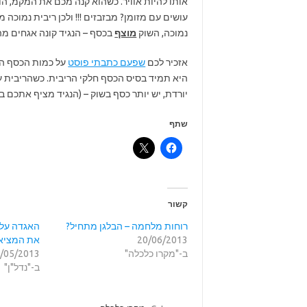
אותו להיות אוויר. כשהוא קנה מכם את המקמ, הוא
עושים עם מזומן? מבזבזים !!! ולכן ריבית נמוכה
נמוכה, השוק
מוצף
בכסף – הנגיד קונה אגחים מה
אזכיר לכם
שפעם כתבתי פוסט
על כמות הכסף המ
היא תמיד בסיס הכסף חלקי הריבית. כשהריבית ע
יורדת, יש יותר כסף בשוק – (הנגיד מציף אתכם ב
שתף
קשור
רוחות מלחמה – הבלגן מתחיל?
האגדה על 
20/06/2013
את המציא
ב-"מקרו כלכלה"
/05/2013
ב-"נדל"ן"