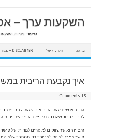
Skip
to
content
השקעות ערך – אס
סיפורי מניות, השקעו
מי אני
הקרנות שלי
DISCLAIMER – פטור מאחריות
איך נקבעת הריבית במשק
15 Comments
הרבה אנשים שאלו אותי את השאלה הזו. מסתבר ש
להם די ברור שאם סטנלי פישר אומר שהריבית היא 1.5% אז זה פשוט כ
פישר אמר? לא. זה לא עובד כך. מסתבר שלא המיל