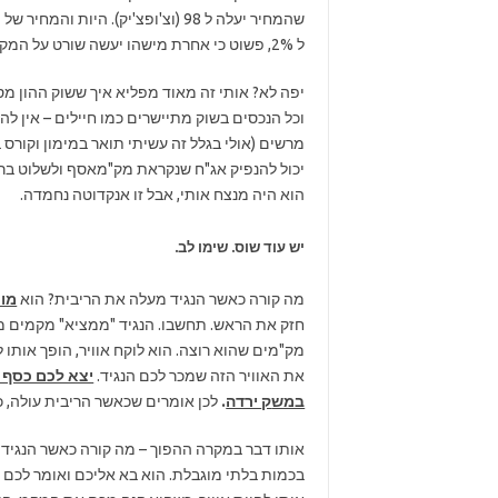
שהמחיר יעלה ל 98 (וצ'ופצ'יק). היות והמחיר של המקמ עלה ל 98,
ל 2%, פשוט כי אחרת מישהו יעשה שורט על המק"מ של הנגיד ויקנה אג"ח מדינה – ויבצע רווח ארביטראז', כאמור.
יפה לא? אותי זה מאוד מפליא איך ששוק ההון מסת
וכל הנכסים בשוק מתיישרים כמו חיילים – אין להם
יכול להנפיק אג"ח שנקראת מק"מאסף ולשלוט בריב
הוא היה מנצח אותי, אבל זו אנקדוטה נחמדה.
יש עוד שוס. שימו לב.
מה קורה כאשר הנגיד מעלה את הריבית? הוא
מוכ
חזק את הראש. תחשבו. הנגיד "ממציא" מקמים מהא
מק"מים שהוא רוצה. הוא לוקח אוויר, הופך אותו 
את האוויר הזה שמכר לכם הנגיד.
יצא לכם כסף 
במש
ק
ירדה
.
לכן אומרים שכאשר הריבית עולה, 
אותו דבר במקרה ההפוך – מה קורה כאשר הנגיד מ
בכמות בלתי מוגבלת. הוא בא אליכם ואומר לכם –