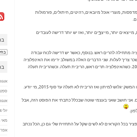
 מדפסות, מוצרי אוכל מיובאים, רהיטים, חיתולים, פורמולות
ם.
ר
ים יותר, ואז יש יותר דרישה לעובדים
בח
בחזר
יה מתחילה להרים ראש. בנוסף, כאשר יש דרישה לכוח עבודה
לעב
ר צריך לעלות. שני הדברים האלה במשולב ירימו את האינפלציה
– להערכתי נראה את התופעות האלה עד סוף 2015. כשהאינפלציה תרים ראש, הריבית תעלה. וכשהריבית תעלה
בח
אוגוסט 
גלוש למיתון ואז הריבית לא תעלה עד סוף 2015, מי יודע.
ספטמבר
ם. אני חושב שאני בעצמי שוטה שבכלל כתבתי את הפוסט הזה, אבל
אוגוסט 
פון.
יולי 2024
מאי 2024
פציר בכל הקוראים לא לשים שקל על התחזית שלי גם כן, הכל נכתב
אפריל 4