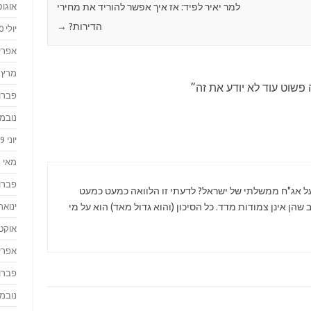
אוגוסט 
למר יאיר לפיד: אז איך אפשר להוריד את מחירי
הדירות?
→
יולי 2020
אפריל 0
מרץ 2020
פשוט עוד לא יודע את זה
”
פברואר
נובמבר 
יוני 2019
מאי 2019
פברואר
ל אג"ח ממשלתי של ישראל? לדעתי זו הלוואה כמעט כמעט
ינואר 019
ן אינן צמודות מדד. כל הסיכון (והוא גדול מאד) הוא על מי
אוקטוב
אפריל 8
פברואר
נובמבר 