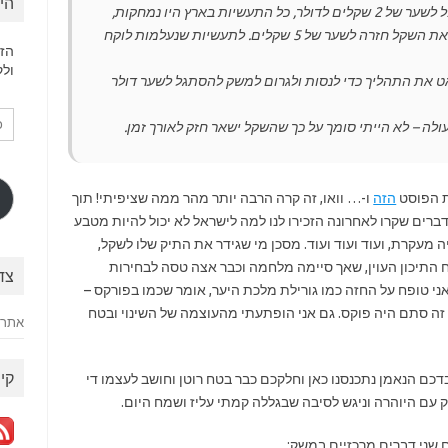
הי
היה קורה יותר מהר. לדוגמא, הדולר היה נופל לשער של 2 שקלים לדולר, כל התעשיות בארץ היו נמחקות,
ואז האבטלה היתה ב 20%, מה שהיה מביא את השקל חזרה לשער של 5 שקלים. לתעשיות שנעלמות לוקח
הזן
ולק
ט את התהליך כדי לנסות ולגרום למשק להסתגל לשער דולר
כת
לה – לא הייתי סומך על כך שהשקל ישאר חזק לאורך זמן.
דוא
אלק
ת הפוסט
הזה
ו-… וואו, זה קרה הרבה יותר מהר ממה שציפיתי! תוך
שנים אחורנית. כל הדברים שקרו לאחרונה הזכירו לנו למה לישראל לא יכול להיות מטבע
ציה מעקרת, ועוד ועוד ועוד. מסכן מי שגידר את התיק שלו לשקל,
התיכון העוין, שאך סיימה מלחמה וכבר אצה טסה לבחירות
צד
ני טופח על החזה כמו גורילת מלכת היער, אומר שכמו בפורקס –
דה, זה סתם היה פוקס. גם אני הופתעתי מהעוצמה של השינוי ובטח
אתר 
קיש
כם הנאמן נתכנסנו כאן וחלקכם כבר בטח רוטן וחושב לעצמו די
ק עם היוהרה וניגש לסיבה שבגללה קמתי עליז ושמח היום.
שני דברים מרכזיים במשק: