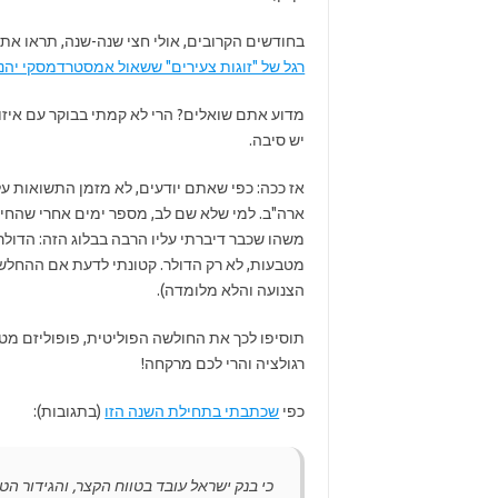
בחודשים הקרובים, אולי חצי שנה-שנה, תראו א
רגל של "זוגות צעירים" ששאול אמסטרדמסקי יהנה
מדוע אתם שואלים? הרי לא קמתי בבוקר עם איזו
יש סיבה.
אז ככה: כפי שאתם יודעים, לא מזמן התשואות 
ארה"ב. למי שלא שם לב, מספר ימים אחרי שהחילו
משהו שכבר דיברתי עליו הרבה בבלוג הזה: הדול
מטבעות, לא רק הדולר. קטונתי לדעת אם ההחלשו
הצנועה והלא מלומדה).
תוסיפו לכך את החולשה הפוליטית, פופוליזם מט
רגולציה והרי לכם מרקחה!
כפי
שכתבתי בתחילת השנה הזו
(בתגובות):
כי בנק ישראל עובד בטווח הקצר, והגידור הט