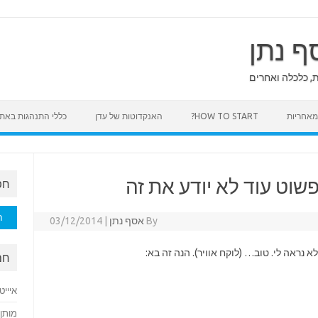
ף נתן
ת, כלכלה ואחרים
HOW TO START?
האנקדוטות של עדן
כללי התנהגות באת
שוט עוד לא יודע את זה
חפ
חיפוש
By
אסף נתן
|
03/12/2014
א נראה לי. טוב… (לוקח אוויר). הנה זה בא:
חם
איייט
מותן 