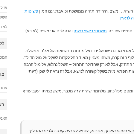
אז למ
ת השיא… משם, הירידה תהיה ממושכת וכואבת, עם המון
פשיטות
השקע
 לראיין
.
לא רק
 תחזית שחורה,
משחתי ראשי בשמן
והנה לכם אני משיח (לא בא).
לק
על אגחי מדינת ישראל ירדו אל מתחת התשואות על אג"ח ממשלת
ף הזה קרה, משהו מעניין מאוד החל לקרות לשקל אל מול הדולר.
המכתב
ר התחזק, אבל לא רק שהדולר התחזק – השקל נחלש, אל מול הרבה
ת הפתאומית בשקל קשורה לנושא, אבל זה נראה לי שכן (דעתי
צד
אתר 
ומטם מכל כיוון, מלחמה שהיתה זה מכבר, משק במיתון עקב עודף
רש
האנק
בעי בטווח הארוך. אם בנק ישראל לא היה קונה דולרים התהליך