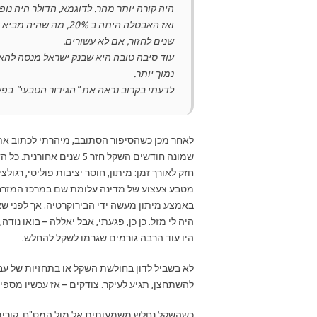
שנים לחזור, אם לא עשורים.
עוד סיבה טובה היא שבנק ישראל מנסה להא
נמוך יותר.
לדעתי בקרוב נראה את "הגידור הטבעי" בפעו
לאחר מכן כשהסיפור הסתובב, מיהרתי לכתוב א
שמונה חודשים השקל חזר 5 
חזק לאורך זמן: מיתון, חוסר יציבות פוליטי, רגול
מטבע צעצוע של מדינה עלומת שם במרכז המזרח 
באמצע מיתון מעשה ידי הבירוקרטיה. אך לפני שא
היה לי מזל. כן כן, פגעתי, אבל יאללה – בואו נו
היו עוד הרבה גורמים שגרמו לשקל להחלש.
לא בשביל לדון בחולשת השקל או בתחזיות של עבד
להשתחצן, תגיע לעיקר. צודקים – אז עכשיו מספי
כשהשקל נחלש משמעותית אל מול המט"ח, קורים 