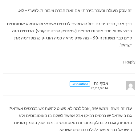
זה עסק מעולה ובעבר ביררתי אם זאת חברה ציבורית. לצערי – לא.
דרך אגב, הכרטיס גם יכול להתקשר לכרטיס אשראי ולהתמלא אוטומטית
ברגע שהוא יורד מסכום מסויים (שמחזיק הכרטיס קובע). הכרטיס הזה
קיים כבר משנות ה-90 – מה שרק מראה כמה הונג-קונג מקדימה את
ישראל.
↓
Reply
אסף נתן
Post author
21/11/2014
עדו זה משהו ממש יפה, אבל למה לא פשוט להשתמש בכרטיס אשראי?
גם בישראל יש כרטיס רב-קו אבל אפשר לשלם בו באוטובוסים ולא
במוניות, וגם רק בחלק מחברות האוטובוסים. מצד שני, בהמון מוניות
בישראל כבר אפשר לשלם בכרטיס אשראי.