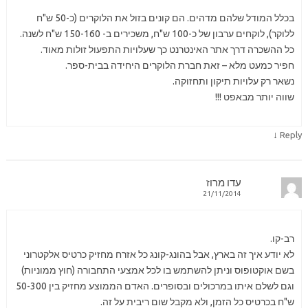
בכלל המודל שלהם מדהים. הם קונים בזול את הלוקרים (כ-50 ש"ח
ללוקר), לוקחים ערבון של כ-100 ש"ח, משכירים ב- 150-160 ש"ח לשנה.
כל ההשכרה דרך אתר האינטרנט כך שעלויות התפעול זולות מאוד.
חפיר כמעט מלא – זאת חברת הלוקרים היחידה בבית-ספר.
נשאר רק עלויות תיקון ותחזוקה.
שווה יותר מבאפט !!!
↓
Reply
עדו מרוז
21/11/2014
רב-קו.
לא יודע איך זה בארץ, אבל בהונג-קונג כל אזרח מחזיק כרטיס אלקטרוני
בשם אוקטופוס וניתן להשתמש בו לכל אמצעי התחבורה (חוץ ממוניות)
וגם לשלם איתו במרכולים ובסופרים. האדם הממוצע מחזיק בין 50-300
ש"ח בכרטיס כל הזמן, ולא מקבל שום ריבית על זה.