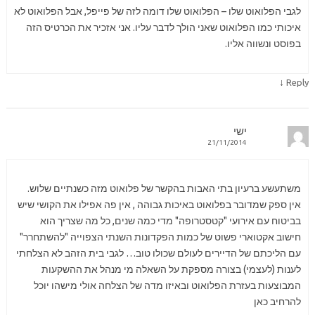
לגבי הפלואוט שלו – הפלואוט שלו דומה לזה של פייפל, אבל הפלואוט לא
איכותי כמו הפלואוט שאני הולך לדבר עליו. אני אזכיר את הכרטיס הזה
בפוסט ונשווה אליו.
↓
Reply
ישי
21/11/2014
משתעשע ברעיון בתי האבות בהקשר של פלואוט מזה כשנתיים שלוש.
אין ספק שמדובר בפלואוט באיכות גבוהה , אין פה אפילו את הקושי שיש
בביטוח עם אירועי "קטסטרופה" מדי כמה שנים, כל מה שצריך הוא
חישוב אקטוארי פשוט של כמות הפקדונות השנתי הצפוייה "להשתחרר"
עם הליכתם של הדיירים לעולם שכולו טוב… לגבי בית הזהב לא הצלחתי
לענות (לעצמי) בצורה מספקת על השאלה מי מנהל את ההשקעות
המבוצעות בעזרת הפלואוט ובאיזו מדה של הצלחה אולי מישהו יוכל
להרחיב כאן