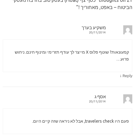
21 thoughts on “
כסף צף (Float) בעסק טוב בהרבה מעסקי
הביטוח – באפט, מאחוריך !
”
משקיע בערך
20/11/2014
קמעונאות? שוטף פלוס X מייצר לך עודף תזרימי ומינוף חינם. ניחוש
פרוע…
↓
Reply
אסף ג
20/11/2014
פעם היו travelers check, אבל לא ניראה שזה קיים היום.