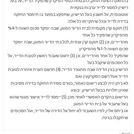
בהתאם להצעת החוק, להבטחת כספי הפיקדון שהפקיד הדייר, על בעל
רישיון למסור לדייר ערבות בנקאית
אוטונומית, על חשבון בעל הרישיון, שתפקע במועד בו תימסר החזקה
בדירה לדייר וככל שיתקיימו כל אלה:
(1) תוקם קרן מקומית לבית הדיור המוגן, שבה יופקד סכום השווה ל-%4
מהפיקדון שהפקיד כל אחד
מהדיירים; וכן (2) תוקם קרן ענפית, לכל בתי הדיור המוגן, שבה יופקד
סכום השווה ל-%1 מהפיקדון
שהפקיד כל אחד מהדיירים; וכן (3) ירשם שעבוד ראשון לטובת הדייר, על
כל הסכומים שיקבל בעל
הרישיון בגין הדירה שבה מתגורר הדייר; (4) תרשם הערת אזהרה לטובת
הדייר אצל רשם המקרקעין ואם
לא ניתן היה לבצע רישום כאמור, בטרם מסירת החזקה בדירה מסיבות
שאינן תלויות בבעל הרישיון, יבוצע
הרישום בהקדם האפשרי לאחר מכן; (5) יימסר לדייר אישור מגוף שהוא
בעל שיעבוד על בית הדיור המוגן
או ביחס אליו, לפיו השעבוד לא יחול על הדירה של הדייר, ועל הסכומים
שיתקבלו בגינה.