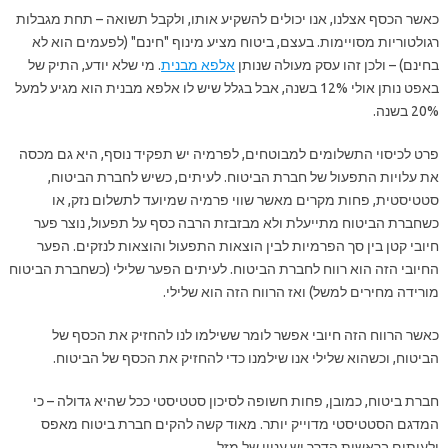
כאשר הכסף אצלנו, אנו יכולים להשקיע אותו, ולקבל תשואה – תחת מגבלות
רגולטוריות מסויימות. בעצם, ביטוח מציע מינוף "חינם" (לפעמים הוא לא
בחינם) – ולכן זהו עסק מעולה שנותן
אלפא מבנית
. מי שלא יודע, התיק של
באפט נותן אולי 12% בשנה, אבל בגלל שיש לו אלפא מבנית הוא מגיע למעל
20% בשנה.
פרט לכיסוי התשלומים למבוטחים, לפרמיה יש תפקיד נוסף, היא גם מכסה
את עלויות התפעול של חברת הביטוח. לעיתים, כשיש לחברת הביטוח,
סטטיסטית, פחות מקרים מאשר שווי פרמיה שמיועד לתשלום נזק, או
כשחברת הביטוח מתייעלת ולא מבזבזת הרבה כסף על תפעול, נוצר פער
חיובי קטן בין סך הפרמיות לבין הוצאות התפעול והוצאות לנזקים. הפער
החיובי הזה הוא רווח לחברת הביטוח. לעיתים הפער שלילי (כשחברת הביטוח
מורידה מחירים למשל) ואז הרווח הזה הוא שלילי.
כאשר הרווח הזה חיובי אפשר לומר ששילמו לנו להחזיק את הכסף של
הביטוח, וכשהוא שלילי אנו שילמנו כדי להחזיק את הכסף של הביטוח.
חברת ביטוח, כמובן, פחות חשופה לסיכון סטטיסטי ככל שהיא גדולה – כי
המדגם הסטטיסטי מדוייק יותר. מאוד קשה להקים חברת ביטוח מאפס
ולעיתים בראשית הדרך יש עניין של מזל.