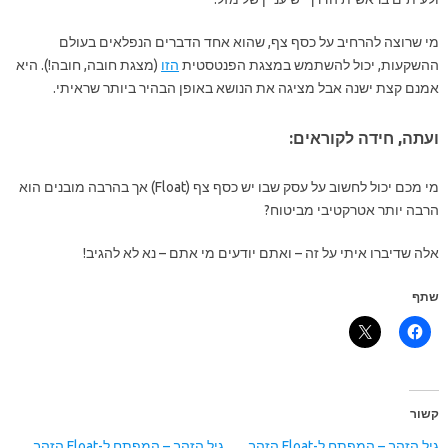
מי שרוצה להרחיב על כסף צף, שהוא אחד הדברים הנפלאים בעולם
ההשקעות, יכול להשתמש במצגת הפנטסטית
הזו
(מצגת חובה, חובה!). היא
אמנם קצת ישנה אבל מציגה את הנושא באופן הבהיר ביותר שראיתי.
ועתה, חידה לקוראים:
מי מכם יכול לחשוב על עסק שבו יש כסף צף (Float) אך בהרבה מובנים הוא
הרבה יותר אטרקטיבי מביטוח?
אלה שדיברו איתי על זה – ואתם יודעים מי אתם – נא לא להגיב!
שתף
קשור
גיל הזהב – המפתח ל-Float הזהב
גיל הזהב – המפתח ל-Float הזהב