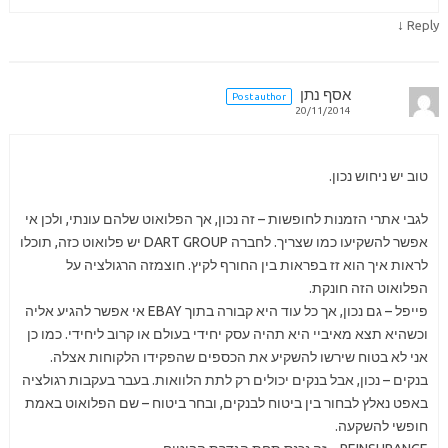
↓
Reply
אסף נתן
Post author
20/11/2014
טוב יש ניחוש נכון.
לגבי אתרי הזמנות לחופשות – זה נכון, אך הפלואוט שלהם עונתי, ולכן אי
אפשר להשקיעו כמו שצריך. לחברה DART GROUP יש פלואוט כזה, תוכלו
לראות איך הוא זז בפראות בין החורף לקיץ. חוצמזה הרגולציה על
הפלואוט הזה חונקת.
פייפל – גם נכון, אך כל עוד היא קבורה בתוך EBAY אי אפשר להגיע אליה
וכשהיא תצא מאיביי היא תהיה עסק יחידי בעולם או קרוב ליחידי. כמו כן
אני לא בטוח שירשו להשקיע את הכספים שהפקידו הלקוחות אצלה.
בנקים – נכון, אבל בנקים יכולים רק לתת הלוואות. בעבר בעקבות רגולציה
באפט נאלץ לבחור בין ביטוח לבנקים, ובחר ביטוח – שם הפלואוט באמת
חופשי להשקעה.