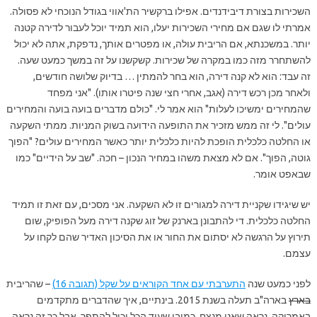
השכירות בצורת דיבידנדים. אפילו ברקשיר הת'אווי בגודל הנוכחי לא פסולה.
אמרתי לו שגם אם מחירי השכירות יעלו, הוא תמיד יוכל לעבור לדירה קטנה
יותר. במשכנתא, אם הריבית עולה, או מפטרים אותך, נדפקת, אתה לא יכול
להשתחרר מזה כמו במקרה של שכירות. קשקשנו על זה במשך כמעט שעה.
זה עבד: הוא לא קנה דירה, הוא בחר להמתין … בדיוק שלושה חודשים,
ולאחר מכן רכש דירה (אגב, אחרי חצי שנה פיטרו אותו). "אני מפחד
שהמחירים ימשיכו לעלות" הוא אמר לי. "כולם מדברים בועה בועה והמחירים
עולים". לי זה ממש מזכיר את התופעה הידועה בשוק המניות. ממתי השקעה
או החלטה כלכלית הופכת להיות כלכלית יותר כאשר המחירים עולים? "הפוך
גוטה, הפוך". אם לא מצאת משהו במחיר הנכון – חכה. "שב על הידיים" כמו
שבאפט אומר.
יש שיגידו שקניית דירה למגורים זו לא השקעה. אני מסכים, עם זאת זו תמיד
החלטה כלכלית. די להתבונן בארנק של זוג שקנה דירה מעל הפופיק, שום
תירוץ על הרגשה לא יסתום את החור או את הסיכון האדיר שהם לקחו על
עצמם.
לפני כמעט שנה
התערבתי עם אחד הקוראים על שקל (תגובה 16)
– שהריבית
בארץ
בארה"ב תעלה בשנת 2015. בינתיים, איך שהדברים מתקדמים
באמריקה, נראה שאני מנצח. כמובן שעוד הכל יכול להתפך, אבל כך זה נראה.