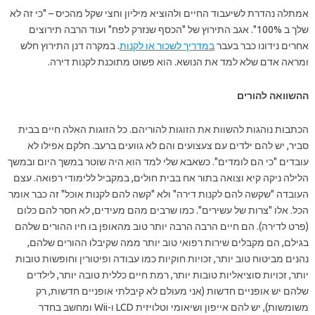
אמתלה נהדרת לשיעבוד החיים ולהוציא מיליון וחצי שקל מהכיס – "כי זה לא
שלך ב 100%". אגב התירוץ של "הכסף שנזרק לפח" ועוד הרבה תירוצים
אחרים נידונו כבר בעבר
במדריך לשכור או לקנות
. במקרה דנן התירוץ חלש
ומראה אדם שלא למד את הנושא. הוא פשוט מתוכנת לקנות דירה.
ההשוואה להורים
הכתבות נוהגות להשוות את הזוגות להוריהם. כל הזוגות האלה חיים בבית
סביר, יש להם ילדים עם צעצועים והם לא גוועים ברעב. חלקם אפילו לא
עובדים "כי הם לומדים". כשאבא שלי למד הוא היה שוטר במשך היום ובמשך
הלילה ניקה קיא וצואה בתור אח בבית חולים, במקביל ללימודי רפואה. עצם
העובדה "שקשה להם לקנות דירה" ולא "קשה להם לקנות אוכל" זה כבר אומר
הכל. אלו "צרות של עשירים". כמו שרבים מהם מעידים, לא חסר להם כלום
(פרט לדירה). הם חיים הרבה הרבה יותר טוב מהאופן בו חיו ההורים שלהם
בגילם, הם מקבלים שירות רפואי טוב יותר ממה שקיבלו ההורים שלהם,
נהנים מביטוח טוב יותר, זכויות חוקיות כמו עבודה ופיטורין וחופשות טובות
יותר, זכויות סוציאליות טובות יותר, רמת חיים כללית טובה יותר, לילדים
שלהם יש אופניים חדשות (אני מעולם לא קיבלתי אופניים חדשות, רק
משומשות), יש להם אייפון ושיאומי וטלויזית LCD ו-Wii ומחשב בחדר