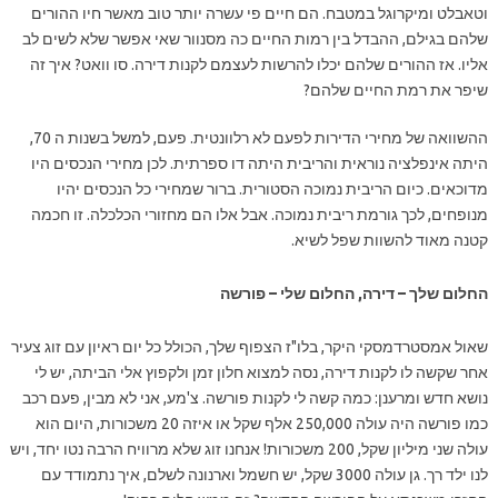
וטאבלט ומיקרוגל במטבח. הם חיים פי עשרה יותר טוב מאשר חיו ההורים
שלהם בגילם, ההבדל בין רמות החיים כה מסנוור שאי אפשר שלא לשים לב
אליו. אז ההורים שלהם יכלו להרשות לעצמם לקנות דירה. סו וואט? איך זה
שיפר את רמת החיים שלהם?
ההשוואה של מחירי הדירות לפעם לא רלוונטית. פעם, למשל בשנות ה 70,
היתה אינפלציה נוראית והריבית היתה דו ספרתית. לכן מחירי הנכסים היו
מדוכאים. כיום הריבית נמוכה הסטורית. ברור שמחירי כל הנכסים יהיו
מנופחים, לכך גורמת ריבית נמוכה. אבל אלו הם מחזורי הכלכלה. זו חכמה
קטנה מאוד להשוות שפל לשיא.
החלום שלך – דירה, החלום שלי – פורשה
שאול אמסטרדמסקי היקר, בלו"ז הצפוף שלך, הכולל כל יום ראיון עם זוג צעיר
אחר שקשה לו לקנות דירה, נסה למצוא חלון זמן ולקפוץ אלי הביתה, יש לי
נושא חדש ומרענן: כמה קשה לי לקנות פורשה. צ'מע, אני לא מבין, פעם רכב
כמו פורשה היה עולה 250,000 אלף שקל או איזה 20 משכורות, היום הוא
עולה שני מיליון שקל, 200 משכורות! אנחנו זוג שלא מרוויח הרבה נטו יחד, ויש
לנו ילד רך. גן עולה 3000 שקל, יש חשמל וארנונה לשלם, איך נתמודד עם