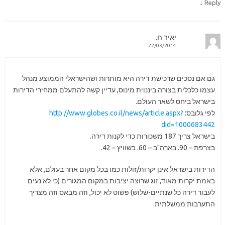
↓
Reply
יאיר ח.
22/03/2014
גם אם נסכים שרכישת דירה היא מותרות ושהישראלי הממוצע מנהל
עצמו כלכלית בצורה ביננוית מינוס, עדיין קשה להתעלם ממחירי הדירות
בישראל ביחס לשאר העולם.
לפי גלובס:
http://www.globes.co.il/news/article.aspx?
did=1000683442
בישראל צריך 187 משכורות כדי לקנות דירה.
בצרפת – 90. בארה"ב – 60. בשוויץ – 42.
הדירות בישראל אינן יקרות/זולות כמו בכל מקום אחר בעולם, אלא
באמת יקרות מאוד, זוג שרוצה יציבות במקום המגורים (כי לא נעים
לעבור דירה כל שנתיים-שלוש) פשוט לא יכול, וזה מבאס וזה מצריך
התערבות ממשלתית.