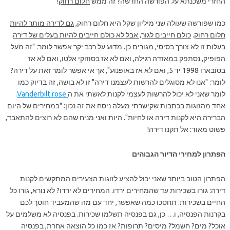
החזרי משכנתא על הפורשה החדשה? זה ממש
חלום רחוק
!
כמו שפורשה שעולה שני מיליון שקל היא חלום רחוק,
גם לדירה מותר להיות
חלום רחוק
.
כולם חייבים לגור, אבל לא כולם חייבים להיות בעלים של דירה
.
בעלות זו לא צורך בסיסי, מגורים כן. מדוע על רכב יקר אפשר לומר: "זה מעל
הפופיק, נסתפק במאזדה רגילה, ואם לא אז בסוזוקי אלטו, ואם לא אז
בסובארו 1998 יד 5, ואם לא אז באופנוע", אך אי אפשר לומר זאת על דירה?
לומר: "אנו לא מסוגלים להרשות לעצמנו דירה" זו לא בושה, זה בדיוק כמו
לומר שאני לא יכול להרשות לעצמי לקנות לאשתי את ה
Vanderbilt rose
.
אחד מהזוגות בכתבות שקישרתי מעלה ניסח את זה נכון: "במחירים של היום
הברירה היא לקנות דירה או לחיות". היות ואני מניח שהם לא רוצים להתאבד,
פשוט מאוד: אל תקנו דירה!
הפתרון למחירי הדיור הגבוהים
הפתרון הטוב ביותר שאני יכול להציע לזוגות הצעירים המתקשים לקנות
דירה: גורו בשכירות עד שהמחירים ירדו. המחירים לא ירדו? לא נורא, גורו כל
החיים בשכירות. תחסכו כמה שאפשר, יחד עם מה שהמעביד חוסך לכם
בקרנות הפנסיה, ו… כן, גם בפנסיה תשלמו שכירות. בפנסיה לא משלמים על
אוכל? מים? חשמל? מיסים? תרופות? אז כמו כל הוצאה אחרת, בפנסיה