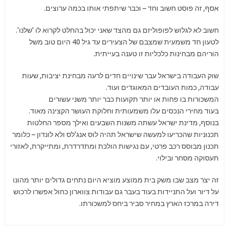
אסף, זה פוסט חשוב וחד – וכבר שיתפתי אותו בכמה ערוצים.
חשוב לא לגלוש לפופוליזם גם מהצד שאני יכול בהחלט לקרוא לו 'שלנו'.
לטעון חד משמעית שמצבם של הצעירים עד גיל 40 היום טוב משל
הוריהם מבחינות כלכליות זו טענה בעייתית.
שוק העבודה בישראל עבר שינויים חדים לרעה מבחינת יציבות, שעות
עבודה, כמות העובדים המאוגדים ועוד.
המשכורות בו פחות או יותר תקועות כבר יותר משני עשורים
בעוד מחירי הנכסים עלו משמעותית וחלוקת העושר הקצינה מאוד.
בנוסף, מדינת ישראל עשתה משנות השבעים ואילך מספר החלטות
תכנוניות שהכריעו למעשה שישראל תהיה לוס אנג'לס ולא לונדון – כלומר
תכנון מבוסס רכב פרטי, עם נגישות הולכת ומתדרדרת, ומתייקרת, לאזורי
תעסוקה מסחר ובילוי.
זה יצר מצב שבו משק בית ממוצע מוציא היום נתחים גדולים יותר מהונו
על דיור ועל התניידות בעוד בעבר גם עבודות צווארון כחול אפשרו לרכוש
דירה במרכז הארץ במחיר סביר ביחס למשכורתו.