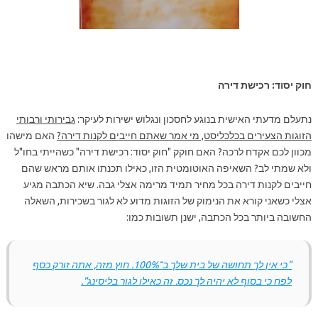
חוק יסוד: רכישת דירה
נתעלם מדעתי האישית בנוגע לחסכון ונגלוש ישירות לעיקר:
גבירותי ורבותי
הזוגות הצעירים בכלכליסט, מי אמר שאתם חייבים לקנות
דירה?
האם מישהו
מכוון לכם אקדח לרכה? האם חוקק "חוק יסוד: רכישת דירה" כשהייתי בחו"ל
ולא שמתי לב? השאיפה האוטומטית הזו, כאילו תכנתו אותם מראש שהם
חייבים לקנות דירה בכל מחיר תמיד מרימה אצלי גבה. שיא הכתבה מגיע
אצלי כשאני קורא את הנימוק של הזוגות מדוע לא לגור בשכירות, השאלה
החשובה ביותר בכל הכתבה, ישנן תשובות כמו:
"כי אין לך תחושה של בית שלך ב־100%. חוץ מזה, אתה זורק כסף
לפח כי בסוף לא יהיה לך נכס. זה כאילו לגור בליסינג".