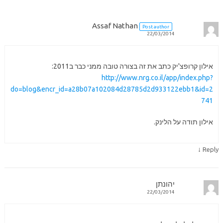
Assaf Nathan
Post author
22/03/2014
אילון קרופצ'יק כתב את זה בצורה טובה ממני כבר ב2011:
http://www.nrg.co.il/app/index.php?
do=blog&encr_id=a28b07a102084d28785d2d933122ebb1&id=2
741
אילון תודה על הלינק.
↓
Reply
יהונתן
22/03/2014