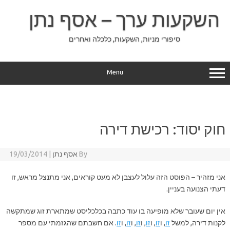
Ski
t
השקעות ערך – אסף נתן
conten
סיפורי מניות, השקעות, כלכלה ואחרים
Menu
חוק יסוד: רכישת דירה
By
אסף נתן
|
19/03/2014
אני מזהיר – הפוסט הזה עלול לעצבן לא מעט קוראים, אני מתנצל מראש, זו
דעתי הצנועה בעניין.
אין יום שעובר שלא מופיעה בו עוד כתבה בכלכליסט שמתארת זוג שמתקשה
לקנות דירה, למשל
זו
, ו
זו
, ו
זו
, ו
זו
, ו
זו
, ו
זו
. אם חשבתם שהגזמתי עם מספר