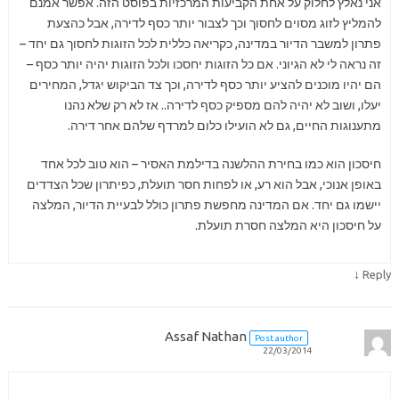
אני נאלץ לחלוק על אחת הקביעות המרכזיות בפוסט הזה. אפשר אמנם
להמליץ לזוג מסוים לחסוך וכך לצבור יותר כסף לדירה, אבל כהצעת
פתרון למשבר הדיור במדינה, כקריאה כללית לכל הזוגות לחסוך גם יחד –
זה נראה לי לא הגיוני. אם כל הזוגות יחסכו ולכל הזוגות יהיה יותר כסף –
הם יהיו מוכנים להציע יותר כסף לדירה, וכך צד הביקוש יגדל, המחירים
יעלו, ושוב לא יהיה להם מספיק כסף לדירה.. אז לא רק שלא נהנו
מתענוגות החיים, גם לא הועילו כלום למרדף שלהם אחר דירה.
חיסכון הוא כמו בחירת ההלשנה בדילמת האסיר – הוא טוב לכל אחד
באופן אנוכי, אבל הוא רע, או לפחות חסר תועלת, כפיתרון שכל הצדדים
יישמו גם יחד. אם המדינה מחפשת פתרון כולל לבעיית הדיור, המלצה
על חיסכון היא המלצה חסרת תועלת.
↓
Reply
Assaf Nathan
Post author
22/03/2014