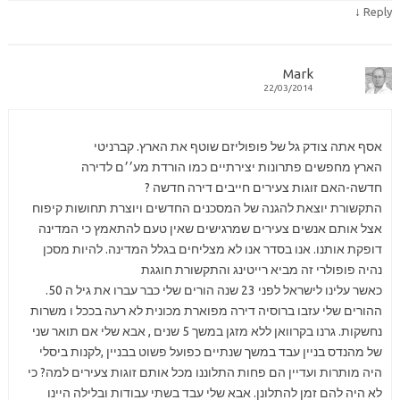
↓
Reply
Mark
22/03/2014
אסף אתה צודק גל של פופוליזם שוטף את הארץ. קברניטי
הארץ מחפשים פתרונות יצירתיים כמו הורדת מע׳׳ם לדירה
חדשה-האם זוגות צעירים חייבים דירה חדשה ?
התקשורת יוצאת להגנה של המסכנים החדשים ויוצרת תחושות קיפוח
אצל אותם אנשים צעירים שמרגישים שאין טעם להתאמץ כי המדינה
דופקת אותנו. אנו בסדר אנו לא מצליחים בגלל המדינה. להיות מסכן
נהיה פופולרי זה מביא רייטינג והתקשורת חוגגת
כאשר עלינו לישראל לפני 23 שנה הורים שלי כבר עברו את גיל ה 50.
ההורים שלי עזבו ברוסיה דירה מפוארת מכונית לא רעה בככל ו משרות
נחשקות. גרנו בקרוואן ללא מזגן במשך 5 שנים , אבא שלי אם תואר שני
של מהנדס בניין עבד במשך שנתיים כפועל פשוט בבניין ,לקנות ביסלי
היה מותרות ועדיין הם פחות התלוננו מכל אותם זוגות צעירים למה? כי
לא היה להם זמן להתלונן. אבא שלי עבד בשתי עבודות ובלילה היינו