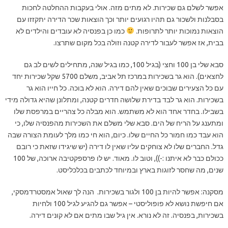
אפשר לשלם גם שכירות. לא מתים מזה. אולי בעקבות ההחלטה לחכות
בסבלנות ולשכור גם תהיו רגועים יותר וכך הוצאות שכר הדירה יתקזזו עם
הוצאות נמוכות יותר לתרופות.
כמו כן בפנסיה לא עובדים והילדים לא
בבית, אז אפשר לעבור לדירה קטנה וזולה בכל מקום שתרצו.
סבא שלי בן 100 וחצי (בגיל 100, כמו בגיל שנה, מתחילים לשים לב גם
לחצאים). הוא גר בשכירות במרכז תל אביב, משלם 5700 שקל שכירות יחד
עם כל הצעירים שבוכים שאין להם דירה. הוא לא בוכה. כל חייו הוא גר
בשכירות. הוא גר לבד בדירת שלושה חדרים קטנה, ומתלונן שהיא גדולה מידי
בשבילו. בחדר אחד הוא לא משתמש. הוא מבלה כל צהריים במרפסת שלו
ומתענג על הריח של הים. סבא שלי משלם את השכירות מהפנסיה שלו, כי
הוא עבד כמו חמור כל החיים שלו. כיום, הוא חי כמו מלך לעומת הצורה שבה
גדל. החברים שלו לא צוחקים עליו שאין לו דירה (יש שיגידו שזאת כי רובם
ככולם כבר לא איתנו :-)), וטוב לו. מאוד. יש לו פרספקטיבה ארוכה, של 100
שנים, מה שחסר לזוגות בארץ ובמיוחד לכתבים בכלכליסט.
מסקנה: אפשר להיות בן 100 ולגור בשכירות. הנה לך שאול אמסטרדמסקי,
אם חיפשת נושא לא פופוליסטי – אפשר גם להגיע לגיל 100 ולחיות
בשכירות, בפנסיה. זה לא נורא. אין גיל שבו מתים אם לא קונים דירה.