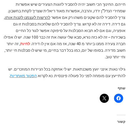
חייהם. החינוך הכי חשוב יהיה להסביר לזוגות הצעירים שיש אפשרות
שמחירי הנדל"ן ירדו, והרבה, אפשרות מאוד ריאלית שצריך לקחת בחשבון.
צריך להסביר להם שקונים משהו רק אם אפשר
להרשות לעצמנו לקנות אותו
,
גם דירה. דירה זה לא קדוש. צריך להסביר להם שלחכות בסבלנות זו גם
אופציה, וגם אם לא תבוא הסבלנות על סיפוקה אפשר לגור כל החיים
בשכירות – זה לא כזה נורא, סבא שלי עושה את זה כבר 100 שנה. יש לו אפילו
חברה צעירה ממנו ביותר מ 40 שנה, אז מה אם אין לו דירה.
לחיות
, זה יותר
חשוב מדירה. בסופו של יום, כמו בכל דבר בחיים, מי שיש לו סבלנות חי יותר,
וחי יותר טוב.
גילוי נאות: אינני יועץ משכנתאות. יש לי אחזקה בכל הניירות המוזכרים. יש
להתייעץ עם מומחה לפני כל פעולה פיננסית. נא לקרוא
הפטור מאחריות
.
שתף
קשור