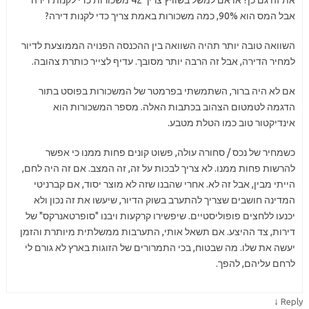
את זה גם כן? או אם למשל בשוויץ צריך 42 משכורות כדי לקנות דירה
אבל המס הוא 90%, כמה משכורות באמת צריך כדי לקנות דירה?
השוואה טובה יותר תהיה השוואה בין ההכנסה הפנויה הממוצעת לדיור
למחיר הדירה, אבל זה הרבה יותר מסובך. עדיף לצייר כותרת צהובה.
אם לא היה ברור, השתמשתי בפרמטר של המשכורות בפוסט בתור
הדגמה לטמטום הצהוב בכתבות האלה. מספר המשכורות הוא
אינדיקטור טוב כמו הטלת מטבע.
כשמחיר של נכס / סחורה עולה, פשוט קונים פחות ממנו כי אפשר
להרשות פחות ממנו. לא צריך לבכות על זה, זה המצב. אם זה היה לחם,
הייתי מבין, אבל זה לא. אחרי שהבנו שזה לא מוצר יסוד, אם קברניטי
המדינה חושבים שצריך להתערב בשוק הדיור, שיעשו את זה נכון ולא
יכנעו ללחצים פופוליסטיים. שיפשירו קרקעות ויבנו "סופרטאנרקס" של
דירות, צד ההיצע. אם תשאל אותי, התערבות ממשלתית מיותרת והזמן
יעשה את שלו. מה שבטוח, בכי התמרורים של הזוגות בארץ לא גורם לי
לרחם עליהם, להפך.
↓
Reply