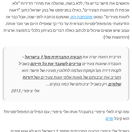
והאשים את פישר בריש גלי, ללא בושה, שהעלה את מחירי הדירות "ולא
אכפת לו מהזוגות הצעירים", כאילו במניפסט של בנק ישראל כתוב "דאגה
לזוגות צעירים". נצטט
מהכתבה הזו
, שאמנם נכתבה לפני שנה, אבל כבר אז
הזדעזעתי מהפופוליסטיות הנוראית עד כדי כך שאפילו היום אני זוכר אותה.
עצוב שיש אנשים שיכולים לכתוב כאלה דברים בעיתון כלכלי בתפוצה ארצית
(ההדגשות שלי):
הריבית הזאת יצרה את
הבעיה החברתית מס' 1 בישראל
–
העובדה שזוגות צעירים
צריכי
ם לשעבד את כל חייהם
בשביל
לקנות דירה מצ'וקמקת נעלמה לחלוטין מעיניו של פישר: הוא
הקריב את יציבותם של מאות אלפי זוגות צעירים ושל
דורות
שלמים
, רק בשביל יציבותם של כמה בנקים…
אלי ציפורי, 2013
ומה קרה לאלי ציפורי בתגובה? אותו אלי ציפורי, עם המילים הפופוליסטיות?
הוא קיבל
פרס
.
בשביל אלי ציפורי הבעיה החברתית מספר 1 בישראל היא לא שיש זקנים