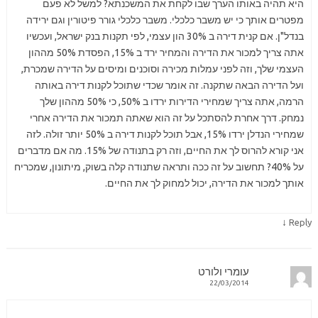
היא תהיה באותו הערך שבו לקחת את המשכנתא? למשל לא פעם
מפטרים אותך כי יש משבר כלכלי. משבר כלכלי גורר פיטורין וגם ירידה
בנדל"ן. אם קנית דירה ב 30% הון עצמי, לפי תקנות בנק ישראל, ועכשיו
אתה צריך למכור את הדירה והמחיר ירד ב 15%, הפסדת 50% מההון
העצמי שלך, וזה לפני עמלות מכירה וסוכנים ומיסים על הדירה שמכרת,
ועל הדירה הבאה שתקנה. זה אומר שכדי שתוכל לקנות דירה באותה
הרמה, אתה צריך שמחירי הדירות ירדו ב 50%, כי 50% מההון שלך
נמחק. דרך אחרת להסתכל על זה הוא שאתה תמכור את הדירה אחרי
שמחירי הנדלן ירדו 15%, אבל תוכל לקנות דירה ב 50% יותר זולה. לזה
אני קורא להרוס לך את החיים, וזה רק בתנודה של 15%. מה אם מדברים
על 40%? תחשוב על זה ככה ותראה שתנודה קלה בשוק, מיתונון, שמכריח
אותך למכור את הדירה, יכול למחוק לך את החיים.
↓
Reply
עומרי ולורט
22/03/2014