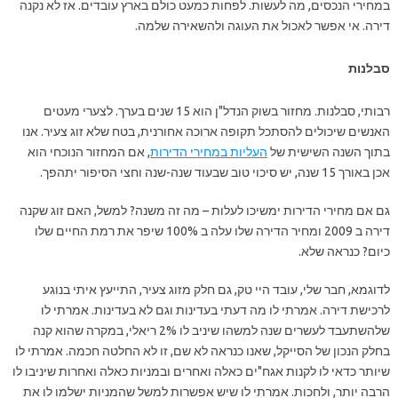
במחירי הנכסים, מה לעשות. לפחות כמעט כולם בארץ עובדים. אז לא נקנה
דירה. אי אפשר לאכול את העוגה ולהשאירה שלמה.
סבלנות
רבותי, סבלנות. מחזור בשוק הנדל"ן הוא 15 שנים בערך. לצערי מעטים
האנשים שיכולים להסתכל תקופה ארוכה אחורנית, בטח שלא זוג צעיר. אנו
בתוך השנה השישית של
העליות במחירי הדירות
, אם המחזור הנוכחי הוא
אכן באורך 15 שנה, יש סיכוי טוב שבעוד שנה-שנה וחצי הסיפור יתהפך.
גם אם מחירי הדירות ימשיכו לעלות – מה זה משנה? למשל, האם זוג שקנה
דירה ב 2009 ומחיר הדירה שלו עלה ב 100% שיפר את רמת החיים שלו
כיום? כנראה שלא.
לדוגמא, חבר שלי, עובד היי טק, גם חלק מזוג צעיר, התייעץ איתי בנוגע
לרכישת דירה. אמרתי לו מה דעתי בעדינות וגם לא בעדינות. אמרתי לו
שלהשתעבד לעשרים שנה למשהו שיניב לו 2% ריאלי, במקרה שהוא קנה
בחלק הנכון של הסייקל, שאנו כנראה לא שם, זו לא החלטה חכמה. אמרתי לו
שיותר כדאי לו לקנות אגח"ים כאלה ואחרים ובמניות כאלה ואחרות שיניבו לו
הרבה יותר, ולחכות. אמרתי לו שיש אפשרות למשל שהמניות ישלמו לו את