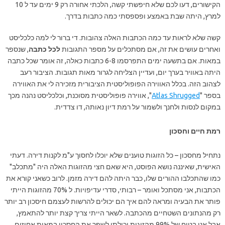
הקישורים, דעו לכם שלא חיפשתי קשה, הלכתי אחורה רק 9 ימים עד ל 10
למרץ, היתה שבת באמצע ופספסתי כמה כתבות בדרך.
קשה שלא לראות עד כמה הכתבות האלה צהובות. די ברור לי למה כלכליסט
ואחרים עושים את זה, אם מסתכלים על מספר התגובות
לכל כתבה
, שנספר
במאות. אם בתשעה ימים התפרסמו 6-8 כתבות כאלה, זה אומר שכל כתבה
היתה באוויר בערך יום, ועדיין הצליחה לגרור מאות תגובות. הציבור רעב
לצהוב הזה. בכלל האווירה הפופוליסטית הציבורית מזכירה לי את האווירה
בספר "
Atlas Shrugged
", אווירה פופוליסטית מסוכנת, וכלכליסט נהנה מכך
במקום לנסות ולחנך ולשמור על רמת דיון נאותה, דו צדדית.
רמת חיים וחסכון
נתחיל מחסכון – כל הזוגות טוענים שלא יוכלו לחסוך ע"מ לקנות דירה. דעתי
האישית, שאיננה נושא הפוסט, היא שאם חצי מהזוגות האלה היה "מתכלב"
כמו שהתכלבו ההורים שלו, כבר היתה להם דירה מזמן. לרוב כשאני קורא את
הכתבות, אני מסתכל ואומר – רבותי, סדרי עדיפויות. ל 70% מהזוגות הייתי
פותר את הבעיה ומראה להם איך הם יכולים להרשות לעצמם חיסכון רב יותר
רק מהנתונים השטחיים מהכתבה. לשאר הייתי צריך קצת יותר להתאמץ,
אבל אני בטוח של 99% מהזוגות יכולתי לשפר את החסכון במאות אחוזים