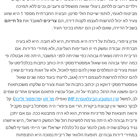
וילדים רעבים ללחם, ניצולי שואה מושפלים ורעבים, נכים ללא תמיכה
מביטוח לאומי, לוחמי שייטת חולי סרטן. הבעיה החברתית מספר 1 היא שזוג
צעיר לא יכול להרשות לעצמו לקנות דירה, הם
צריכים
לשעבד את
כל
חייהם
בשביל הדירה, שאם לא כן הם יומתו בכיכר העיר.
אדון ציפורי, בעלות על דירה היא מותרות, היא לא חובה. היא לא בעיה
חברתית. עבודה ומשק חי זו העדיפות העליונה, ולא מחירי הדירות. אם
הריבית היתה נשארת גבוהה כפי שהיתה לפני המשבר, היתה פה אבטלה פי
כמה יותר גבוהה ואז שאול אמסטרדמסקי היה כותב כתבות בכלכליסט על
זוגות צעירים הומלסים שאין להם כסף לאכול, ולא על זוגות צעירים שאין
להם יכולת להרשות לעצמם דירה (אגב, לדעתי בעוד כמה שנים שאול
אמסטרדמסקי דווקא כן יכתוב כתבות על זוגות צעירים שלקחו משכנתאות
כיום ופשטו את הרגל. כתבתי על זה, אבל עכשיו פתאום אנשים אחרים שמים
לב, למשל
קרן המטבע הבינלאומית IMF
ואפילו
מר זקן
ו
פרופסור זליכה
). קל
לבקר כאשר אין קבוצת ביקורת. הרי אם ציפורי היה מסתכל ביקום מקביל
ורואה תוצאות של מדיניות אחרת, הוא לא היה מתבטא ככה. גם אם יתכן
וריבית גבוהה לא היתה גורמת לפשיטת רגל של המשק הישראלי, היש איזשהו
נגיד בעולם שהיה מוכן להמר עם כל כלכלת ישראל? אני הייתי מעדיף לשלם
במחירי דירות גבוהים. תופעת הלוואי של ריבית נמוכה היא התנפחות