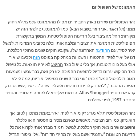
האמזונס של הפופוליזם
נהר הפופוליזם שזורם בארץ רחב ידיים אפילו מהאמזונס שנמצא לא רחוק
ממני (אל דאגה, אני חוזר בשבוע הבא). כמו לאמזונס, גם לנהר הזה יש
מקורות: החל מהציבור בעל הדיעות הפופוליסטיות, המשך בתקשורת
הפופוליסטית המזינה את הציבור ומלבה אותו וכלה בקובעי המדיניות. למשל
יאיר לפיד, עם
ההודעה
האחרונה שלו, שקובע חוקים שונים מחוקי הכלכלה.
דנו על יאיר לפיד והחלטותיו השנויות במחלוקת בפוסט
הזה
וקבענו שיאיר
אולי בעל כוונות טובות, אך בלי טיפול בצד
ההיצע
לא יהיו תוצאות. כל טיפול
בצד הביקוש יגרום בדיוק לתופעה ההפוכה. לא רק זאת, כבר עכשיו נשמעות
תגובות לביטול המע"מ כמו "אני כבר 5 שנים בטיפולי פוריות, למה לי לא
מגיעה ההטבה", "למה רק לדירות חדשות ולא ליד שניה"… יאיר, עשה טובה,
קרא את הספר Atlas Shrugged. הדמות שלך כאילו לקוחה מהספר. והספר
נכתב ב 1957, לפני שנולדת.
נהר הפופוליסטיות לא מגיע רק מיאיר לפיד. יאיר באמת מתכוון לטוב. אך
הוא ניזון, כמו רוב הציבור, מאנשים שאינם מכירים הסטוריה או כלכלה
וחושבים שהם מעל חוקי הכלכלה. למשל, תמיד מבדר אותי לקרוא את כל
הדיעות הטוענות "שהנגיד אשם בעליית מחירי הדירות". אלי ציפורי הגדיל