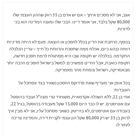
אגב, אני לא מסכים איתך – אם יש אדם בן 35 רווק שההון העצמי שלו
80,000 שקל בלבד, אני אומר דיינו. הבכי שלו ומענה המדינה הוא בכי
לדורות.
בנוסף, הרחבת את הדיון בכלל לחסכון או הוצאה. פעם לא היתה מדיניות
רווחה כנהוג כיום, אכלת ממה שחסכת והרווחת כל חייך – עדיין הכלכלה
התקדמה. בכלכלה יש תקופה שבו היא מסתגלת לרמת חסכון חדשה,
תקופה כואבת, אבל החיים ממשיכים. למשל בישראל חוסכים הרבה יותר
מבאמריקה, וישראל צומחת מהר מאמריקה.
בכל אופן אני מעדיף שאת פרדוקס החסכון נשאיר בצד ונסתכל על
העובדות:
אחי בן 22, ללא השכלה אקדמאית, משוחרר טרי מצה"ל ועובד בהוסטל
עם אוטיסטים. יש לו כבר היום 15,000 שקל מעבודה בהוסטל, בגיל 22,
בעבודה עם אוטיסטים, לא בהייטק. כשאני מסתכל עליו, אני לא מבין איך
לרווק בן 35 יש רק 80,000 שקל הון עצמי לקניית דירה, והמדינה צריכה
לעזור לו.