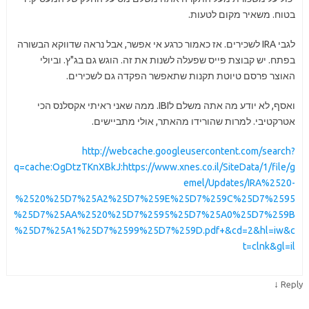
בטוח. משאיר מקום לטעות.
לגבי IRA לשכירים. אז כאמור כרגע אי אפשר, אבל נראה שדווקא הבשורה
בפתח. יש קבוצת פייס שפעלה לשנות את זה. הוגש גם בג"ץ. וביולי
האוצר פרסם טיוטת תקנות שתאפשר הפקדה גם לשכירים.
ואסף, לא יודע מה אתה משלם לIBI. ממה שאני ראיתי אקסלנס הכי
אטרקטיבי. למרות שהורידו מהאתר, אולי מתביישים.
http://webcache.googleusercontent.com/search?
q=cache:OgDtzTKnXBkJ:https://www.xnes.co.il/SiteData/1/file/g
emel/Updates/IRA%2520-
%2520%25D7%25A2%25D7%259E%25D7%259C%25D7%2595
%25D7%25AA%2520%25D7%2595%25D7%25A0%25D7%259B
%25D7%25A1%25D7%2599%25D7%259D.pdf+&cd=2&hl=iw&c
t=clnk&gl=il
↓
Reply