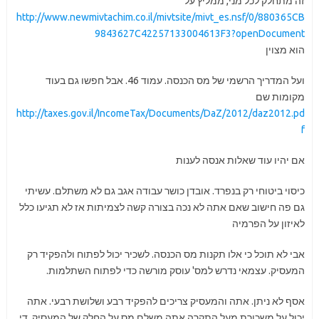
זה מתחלק לכל מני, ממליץ על
http://www.newmivtachim.co.il/mivtsite/mivt_es.nsf/0/880365CB
9843627C42257133004613F3?openDocument
הוא מצוין
ועל המדריך הרשמי של מס הכנסה. עמוד 46. אבל חפשו גם בעוד
מקומות שם
http://taxes.gov.il/IncomeTax/Documents/DaZ/2012/daz2012.pd
f
אם יהיו עוד שאלות אנסה לענות
כיסוי ביטוחי רק בנפרד. אובדן כושר עבודה אגב גם לא משתלם. עשיתי
גם פה חישוב שאם אתה לא נכה בצורה קשה לצמיתות אז לא תגיעו כלל
לאיזון על הפרמיה
אבי לא תוכל כי אלו תקנות מס הכנסה. לשכיר יכול לפתוח ולהפקיד רק
המעסיק. עצמאי נדרש למס' עוסק מורשה כדי לפתוח השתלמות.
אסף לא ניתן. אתה והמעסיק צריכים להפקיד רבע ושלושת רבעי. אתה
יכול על משכורת מעל התקרה אתה משלם מס על החלק של המעסיק. די