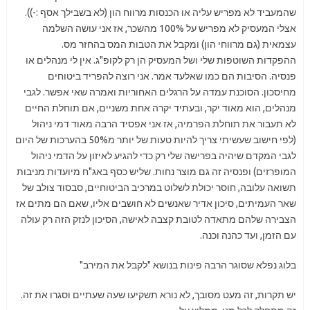
שהמעביד לא מפריש עליה או הכנסות מרווח הון (לא בשבילך אסף :-)).
אצלי המעסיק לא מפריש על 100% מהשכר, אז אני עושה השלמה
עצמאית (גם מרווחי הון) ומקבל את הטבות המס בהחזר מס.
ההפקדות השוטפות שלי ושל המעסיק הן רק לקופ"ג. אין לי מנהלים או
פנסיה. הסיבות הם כמו שאלעד אמר. אני רוצה להפריד ביטוחים
מחיסכון. הסוכנת עמדה על הרגלים האחוריות ואמרה שאי אפשר. לגבי
מנהלים, הוא מאוד יקר, ובעתיד יקרה אחת משניים, אם תוחלת החיים
לא תעבור את תוחלת הפרמיה, אז אני אפסיד הרבה מאוד דמי ניהול
(לפי חישוב שעשיתי צריך להיות טעות של יותר מ50% בהערכות של היום
לגבי המקדם שיהיה בפרישה שלי רק כדי להגיע לאיזון על הדמי ניהול
המופרזים) ופנסיה זה גם מוצר נחות. שליש כסף באג"ח מיועדות מניבות
תשואה עלובה, חוסר יכולת לשלוט במרכיב הביטוחיים, סבסוד צולב של
שאר העמיתים, סיכון אדיר שאנשים לא חושבים אליו, שאם הם מתים אז
הצבירה שלהם מתאדה לטובת קצבה לאישה, הסיכון לנזק הזה רק עולה
עם הזמן, ועד כהנה וכנה.
בלוג נפלא שסוגר הרבה פינות בנושא "לקבל את המירב"
יש תקרות, זה מעט מסובך, לא נורא תשקיעו שעה שעתיים וסגרו את זה.