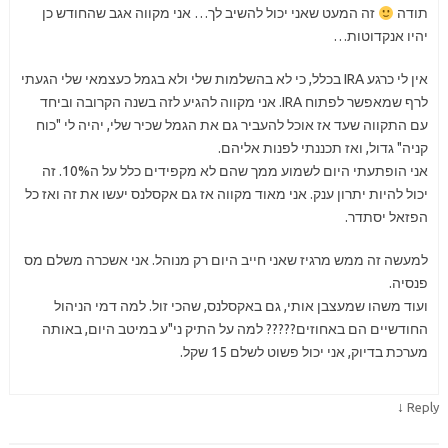
תודה
זה המעט שאני יכול להשיב לך… אני מקווה אגב שהחודש כן
יהיו אנקדוטות…
אין לי כרגע IRA בכלל, כי לא בהשלמות שלי ולא בגמל כעצמאי שלי הגעתי
לרף שמאפשר לפתוח IRA. אני מקווה להגיע לזה בשנה הקרובה וביחד
עם התקווה שעד אז אוכל להעביר גם את הגמל שכיר שלי, יהיה לי "כוח
קניה" גדול, ואז תכננתי לפנות אליהם.
אני הופתעתי היום לשמוע ממך שהם לא מקפידים כלל על ה10%. זה
יכול להיות יתרון ענק. אני מאוד מקווה אז גם אקסלנס יעשו את זה ואז כל
הפזאל יסתדר.
למעשה זה ממש מרגיז שאני חייב היום רק מנוהל. אני אשכרה משלם מס
פנסיה.
ועוד משהו שמעצבן אותי, גם באקסלנס, שהכי זול. למה דמי הניהול
החודשיים הם באחוזים????? למה על התיק ני"ע במיטב היום, באותה
מערכת בדיוק, אני יכול פשוט לשלם 15 שקל.
↓
Reply