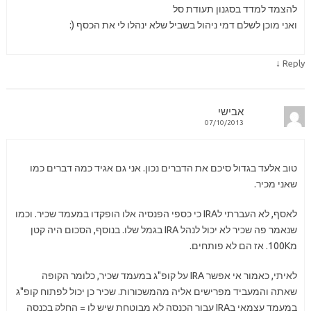
להצמד למדד בסגנון תעודת סל
ואני מוכן לשלם דמי ניהול בשביל שלא ינהלו לי את הכסף (:
↓
Reply
אבישי
07/10/2013
טוב אלעד בגדול סיכם את הדברים נכון. אני גם אגיד כמה דברים כמו
שאני מכיר.
לאסף, לא העברתי לIRA כי כספי הפנסיה אלו הופקדו במעמד שכיר. וכמו
שנאמר פה שכיר לא יכול לנהל IRA בגמל שלו. בנוסף, הסכום היה קטן
מ100K. אז הם לא פותחים.
לאיתי, כאמור אי אפשר IRA על קופ"ג במעמד שכיר, כלומר הקופה
שאתה והמעביד מפרישים אליה מהמשכורות. שכיר כן יכול לפתוח קופ"ג
במעמד עצמאי בIRA עבור הכנסה לא מבוטחת שיש לו = החלק בכנסה