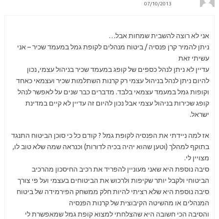
07/10/2013
אני לא רוצה להשבית שמחות אבל…
ניתן להמיר קרן פנסיה / ביטוח מנהלים לקופת גמל במעמד שכיר – אני
עשיתי זאת
עדיין לא ניתן לנהל כספים של קופג במעמד שכיר בניהול עצמי, נכון
להיום ניתן לנהל בניהול עצמי רק קרנות השתלמות שכיר ועצמאי כאחד
וקופות גמל במעמד עצמאי בלבד. מדברים כבר שנים על לאפשר לנהל
קופג שכירות בניהול עצמי אבל נכון להיום זה עדיין לא קיים במדינת
ישראל.
אז למה ניידתי את הפנסיה לקופת גמל ? קודם כל כי סוכן הביטוח התנגד
בתוקף למהלך (וטען שהוא יהיה בכיה לדורות) וכנראה שמה שלא טוב לו,
מצויין לי.
סיבה נוספת היא שאני מעוניין להפריד את רכיב החיסכון מהרכיב
הביטוחי ולקבל יותר שקיפות ולרכוש את הביטוחים בעצמי ועל פי צורך
סיבה נוספת היא שלא רציתי להיות חלק ממשחק הפירמידה של ביטוח
המנהלים או מהשיטה הקיבוצית של קרנות הפנסיה
והסיבה הכי חשובה היא שהצלחתי למצוא קופת גמל שמאפשרת לי