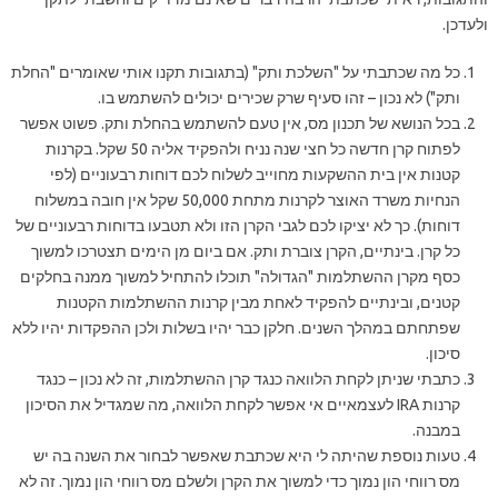
ולעדכן.
כל מה שכתבתי על "השלכת ותק" (בתגובות תקנו אותי שאומרים "החלת
ותק") לא נכון – זהו סעיף שרק שכירים יכולים להשתמש בו.
בכל הנושא של תכנון מס, אין טעם להשתמש בהחלת ותק. פשוט אפשר
לפתוח קרן חדשה כל חצי שנה נניח ולהפקיד אליה 50 שקל. בקרנות
קטנות אין בית ההשקעות מחוייב לשלוח לכם דוחות רבעוניים (לפי
הנחיות משרד האוצר לקרנות מתחת 50,000 שקל אין חובה במשלוח
דוחות). כך לא יציקו לכם לגבי הקרן הזו ולא תטבעו בדוחות רבעוניים של
כל קרן. בינתיים, הקרן צוברת ותק. אם ביום מן הימים תצטרכו למשוך
כסף מקרן ההשתלמות "הגדולה" תוכלו להתחיל למשוך ממנה בחלקים
קטנים, ובינתיים להפקיד לאחת מבין קרנות ההשתלמות הקטנות
שפתחתם במהלך השנים. חלקן כבר יהיו בשלות ולכן ההפקדות יהיו ללא
סיכון.
כתבתי שניתן לקחת הלוואה כנגד קרן ההשתלמות, זה לא נכון – כנגד
קרנות IRA לעצמאיים אי אפשר לקחת הלוואה, מה שמגדיל את הסיכון
במבנה.
טעות נוספת שהיתה לי היא שכתבת שאפשר לבחור את השנה בה יש
מס רווחי הון נמוך כדי למשוך את הקרן ולשלם מס רווחי הון נמוך. זה לא