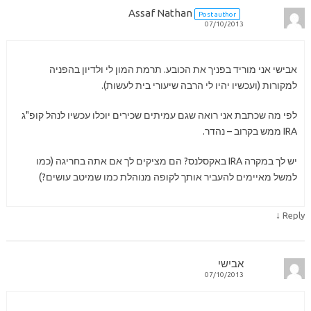
Assaf Nathan
Post author
07/10/2013
אבישי אני מוריד בפניך את הכובע. תרמת המון לי ולדיון בהפניה
למקורות (ועכשיו יהיו לי הרבה שיעורי בית לעשות).
לפי מה שכתבת אני רואה שגם עמיתים שכירים יוכלו עכשיו לנהל קופ"ג
IRA ממש בקרוב – נהדר.
יש לך במקרה IRA באקסלנס? הם מציקים לך אם אתה בחריגה (כמו
למשל מאיימים להעביר אותך לקופה מנוהלת כמו שמיטב עושים?)
↓
Reply
אבישי
07/10/2013