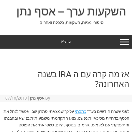
Ski
t
השקעות ערך – אסף נתן
conten
סיפורי מניות, השקעות, כלכלה ואחרים
Menu
אז מה קרה עם ה IRA בשנה
האחרונה?
By
אסף נתן
|
07/10/2013
לפני עשרה חודשים בערך
כתבתי
על כך שמצאתי פתרון שבו אפשר לנהל את
הכסף בדחיית מס כאוות נפשנו. מאז התקדמתי משמעותית בנושא ובהבנתו
והתעסקתי עם לא מעט גורמים. בנוסף, היום, כשקראתי את הפוסט
והתגובות, ראיתי שכתבתי הרבה דברים שאינם מדוייקים וחשבתי לתקן