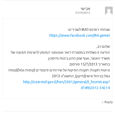
אבישי
07/10/2013
שכחתי רפרנס לIRA לשכירים
https://www.facebook.com/IRA.gemel
שלום רב,
הודעה זו נשלחת במסגרת דואר אוטומטי המופץ לרשימת תפוצה של
משרד האוצר, אגף שוק ההון ביטוח וחיסכון.
בתאריך 15/7/2013 פורסם:
טיוטת תקנות: תקנות הפיקוח על שירותים פיננסיים (קופות גמל)(קופת
גמל בניהול אישי)(תיקון), התשע"ג-2013
http://ozar.mof.gov.il/hon/2001/general/t_hozrim.asp?
d1#tt2012-34214
↓
Reply