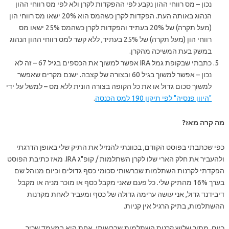
נכון – מס רווחי ההון נקבע לפי ההפקדות לקרן ולא לפי מס רווחי ההון
הנהוג באותה העת. הפקדות לקרן כשהמס הוא 20% ישאו מס רווחי הון
(מעל תקרה) של 20% בעתיד והפקדות לקרן כשהמס 25% ישאו מס
רווחי הון (מעל תקרה) של 25% בעתיד, ללא קשר למס רווחי ההון הנהוג
במשק בעת המשיכה מהקרן.
כתבתי שבקופת גמל IRA אפשר למשוך את הכספים בגיל 67 – זה לא
נכון – אפשר למשוך בגיל 60 ובצורה של קצבה. ישנם מקרים שאפשר
למשוך סכום גדול או את כל הקופה בצורה הונית ללא מס – למשל על ידי
"היוון פנסיה" לפי תיקון 190 למס הכנסה
.
מה קרה מאז?
כפי שכתבתי בפוסט הקודם, בכוונתי להנזיל את התיק שלי באופן הדרגתי
ולהעביר את חלק הארי שלו לקרן השתלמות / קופ"ג IRA. מאז כתיבת הפוסט
הפקדתי לקרנות השתלמות שברשותי סכומי כסף גדולים וכיום מנוהל שם
בערך 16% מהתיק שלי. כל פעם שאני מקבל כסף או מוכר מניה או מקבל
דיבידנד גדול, אני עושה ערימה גדולה של כסף ומעביר לאחת מקרנות
ההשתלמות, בתיק הרגיל אין קניות.
כיום, מתוך שלוש קרנות השתלמות שברשותי, אחת היא במעמד שכיר