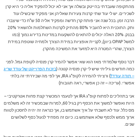
מהתקופה שעבדתי בהייטק ובשלה אך אני לא יכול להפקיד אליה כי היא קרן
לשכירים. יש לי עוד שתי קרנות צעירות שאליהן אני מפקיד שיבשילו עוד
הרבה זמן. בכל שנה אני פותח קרן חדשה ומפקיד אליה 50 ש"ח כדי שיצברו
ותק. התוכנית היא להעביר 80% מהתיק לקרנות השתלמות ולהשאיר 20%
בבנק. 20% האלה יכולים להתאים להשקעות במדינות בדירוג נמוך (כמו
למשל OPAP ביוון), לקניית אופציות במידת הצורך ולמחיה שוטפת במידת
הצורך, שהרי המטרה היא למזער את המשיכה מהקרן.
דבר נוסף שלמדתי מאז הוא שאי אפשר להמיר קרן פנסיה לקופת גמל. לפני
כמה חודשים גיליתי שיש לי קרן פנסיה קטנה (
בזכות הפרוייקט של עודד שריג
– תודה עודד!!
) ורציתי להמירה לקופ"ג IRA, אך לפי מה שביררתי זה בלתי
אפשרי. (עריכה – זה כן אפשרי, ראה תגובות)
אני בתהליכים לפתוח קופ"ג IRA אך לטעמי המכשיר קצת פחות אטרקטיבי –
היות ואפשר למשוך את הכסף רק בגיל 60, למרות שבמכשיר זה לא משלמים
מס כלל. עוד לא חשבתי על איך אשתמש בו, אך כנראה זה יהיה לחסכון לטווח
ארוך ממש ולכסף שלא אשתמש בו. כיום זה מפחיד לנעול כסף לשלושים
שנים.