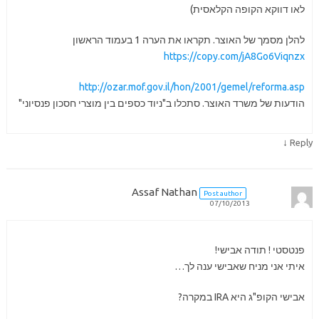
לאו דווקא הקופה הקלאסית)
להלן מסמך של האוצר. תקראו את הערה 1 בעמוד הראשון
https://copy.com/jA8Go6Viqnzx
http://ozar.mof.gov.il/hon/2001/gemel/reforma.asp
הודעות של משרד האוצר. סתכלו ב"ניוד כספים בין מוצרי חסכון פנסיוני"
↓
Reply
Assaf Nathan
Post author
07/10/2013
פנטסטי ! תודה אבישי!
איתי אני מניח שאבישי ענה לך…
אבישי הקופ"ג היא IRA במקרה?