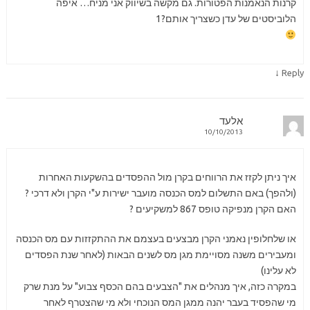
קרנות הנאמנות הפטורות. גם מקשה בשיווק אני מניח… איפה
הלוביסטים של עדן כשצריך אותם?1
↓
Reply
אלעד
10/10/2013
איך ניתן לקזז את הרווחים בקרן מול ההפסדים בהשקעות האחרות
(ולהפך) באם התשלום למס הכנסה מועבר ישירות ע"י הקרן ולא דרכי ?
האם הקרן מנפיקה טופס 867 למשקיעים ?
או שלחלופין נאמני הקרן מבצעים בעצמם את ההתקזזות עם מס הכנסה
ומעבירים משנה מסויימת מגן מס לשנים הבאות (לאחר שנת הפסדים
לא עלינו)
במקרה כזה, איך מנהלים את "הצבעים בהם הכסף צבוע" על מנת שרק
מי שהפסיד בעבר יהנה ממגן המס הנוכחי ולא מי שהצטרף לאחר