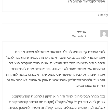
אפשר לקבל עוד פרטים???
↓
Reply
אבישי
07/10/2013
לגבי העברת קרן פנסיה לקופ"ג. בוודאות אפשר! לא משנה מה הם
אומרים, צריך להתעקש. אני העברתי שתי קרנות פנסיה שונות ככה לגמל.
היספור חזר על עצמו בשני בתי השקעות שונים. בשני המקרים הנציגים
התעקשו שאי אפשר ושאני לא יודע וכו. ובסוף נציגה אחת לאחר ברור
אמרה שצדקתי, ולבית השקעות שני פשוט שלחתי בפקס בקשה לפתיחה
והם ניידו (למרות שבטלפון אמרו שבשום אופן אי אפשר. לא ברור אם זה
בורות או אסטרטגיה.
בכל מקרה הבסיס חוקי לניוד הזה הוא תיקון 3 לתקנות קופ"ג שקובע
שניתן לבצע ניוד בין כל קופ"ג לקופ"ג (תקנות מס הכנסה קוראות קופת
גמל גם לקרן פנסיה ולמנהלים. כלומר קופ"ג זה מכשיר לחיסכון פנסיוני,