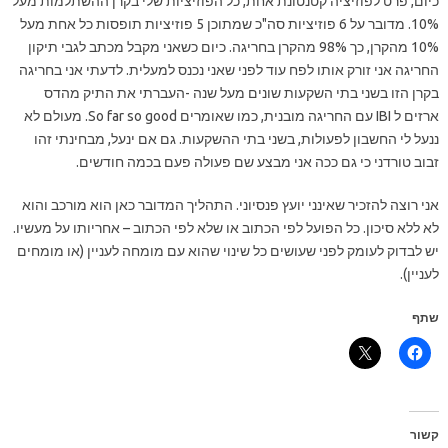
כיום, פרט לפוזיציה קטנטונת אחת, כל הפוזיציות שלי בקרן ההשתלמות מעל
10%. מדובר על 6 פוזיציות סה"כ שמתוכן 5 פוזיציות תופסות כל אחת מעל
10% מהקרן, כך 98% מהקרן בחריגה. כיום כשאני מקבל מכתב לגבי תיקון
החריגה אני זורק אותו לפח עוד לפני שאני נכנס למעלית. לדעתי אני בחריגה
בקרן הזו בשני בתי השקעות שונים מעל שנה -העברתי את התיק מהדס
ארזים ל IBI עם החריגה מובנית, כמו שאומרים So far so good. מעולם לא
ננעל לי החשבון לפעולות, בשני בתי ההשקעות. גם אם ינעל, מבחינתי זהו
זבוב טורדני כי גם ככה אני מבצע שם פעולה פעם בכמה חודשים.
אני רוצה להזכיר שאינני יועץ פנסיוני. התהליך המדובר כאן הוא מורכב והוא
לא ללא סיכון. כל הפועל לפי הכתוב או שלא לפי הכתוב – אחריותו על מעשיו.
יש לבדוק לעומק לפני שעושים כל שינוי שהוא עם מומחה לעניין (או מומחים
לעניין).
שתף
קשור