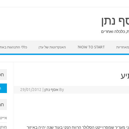
ף נתן
ת, כלכלה ואחרים
HOW TO START?
האנקדוטות של עדן
כללי התנהגות באת
ע
חפ
חיפוש
By
אסף נתן
|
29/01/2012
חם
איייט
ני מעריך שמפרוייקט הסלולר הרווח הנקי בעוד שנה יהיה באיזור
מותן 