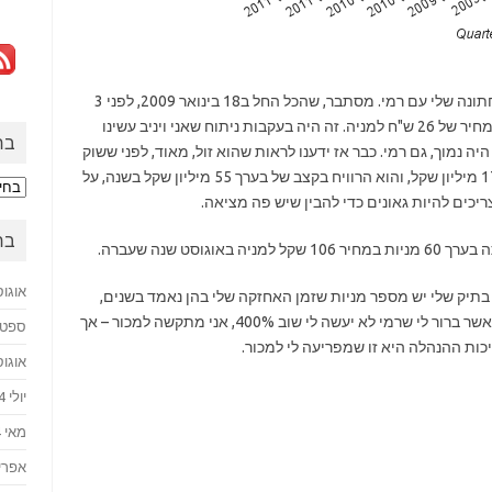
היום בדקתי כדי לראות באמת עד כמה ארוכה החתונה שלי עם רמי. מסתבר, שהכל החל ב18 בינואר 2009, לפני 3
שנים, כשקניתי את 200 המניות הראשונות שלי במחיר של 26 ש"ח למניה. זה היה בעקבות ניתוח שאני ויניב עשינו
בח
ה נמוך, גם רמי. כבר אז ידענו לראות שהוא זול, מאוד, לפני ששוק
ההון "גילה" אותו. כבר אז ראינו שהיו לו בקופה 170 מיליון שקל, והוא הרוויח בקצב של בערך 55 מיליון שקל בשנה, על
בחזר
לעב
בח
סט שנה שעברה.
אוגוסט 
בתיק שלי יש מספר מניות שזמן האחזקה שלי בהן נאמד בשנים,
אבל אני חושב שרמי מתעלה על כולם. גם היום, כאשר ברור לי שרמי לא יעשה לי שוב 400%, אני מתקשה למכור – אך
ספטמבר
כות ההנהלה היא זו שמפריעה לי למכור.
אוגוסט 
יולי 2024
מאי 2024
אפריל 4