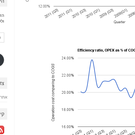
הי
הזן
ולק
כת
דוא
אלק
צד
אתר 
קיש