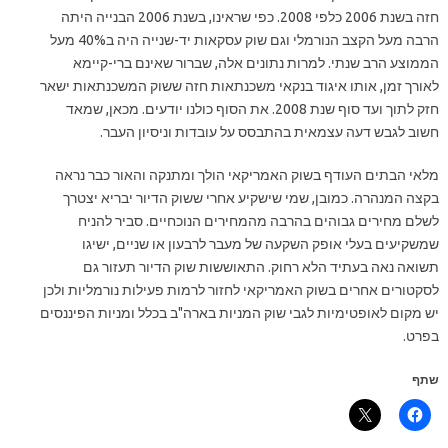
חזה בשנת 2006 כלפי 2008. כפי שראינו, בשנת 2006 הבנייה היתה
הרבה מעל הקצב הנורמלי וגם שוק עסקאות יד-שנייה היה ב40% מעל
הממוצע הרב שנתי. למרות נתונים אלה, שברור שאינם ברי-קיימא
לאורך זמן, אותו איגוד בנקאי משכנתאות חזה ששוק המשכנתאות ישאר
חזק לתוך ועד סוף שנת 2008. את הסוף כולנו יודעים. מכאן, שמאד
חשוב לגבש דעה עצמאית בהתבסס על עובדות וניסיון העבר.
מלאי הבתים העודף בשוק האמריקאי הולך ומתנקה והאור כבר נראה
בקצה המנהרה. כמובן, שמי שישקיע אחרי ששוק הדיור יבריא יצטרך
לשלם מחירים גבוהים בהרבה מהמחירים הנוכחיים. סביר להניח
שמשקיעים בעלי אופק השקעה של מעבר לרבעון או שניים, ישיגו
תשואה נאה בעתיד הלא רחוק. התאוששות שוק הדיור תעזור גם
לסקטורים אחרים בשוק האמריקאי לחזור לרמות פעילות נורמליות ולכן
יש מקום לאופטימיות לגבי שוק המניות בארה"ב בכלל ומניות הפיננסים
בפרט.
שתף