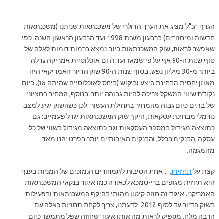
הגרף הנ"ל מציג את הערך הדולרי של משכנתאות שניתנו (משכנתאות
חדשות ומיחזורים) ברבעון משנת 1998 ועד הרבעון הראשון השנה. כפי
שאפשר לראות, שוק המשכנתאות כיום נמצא ברמות דומות לאלה של
סוף שנות ה-90 אף על פי שמאז ועד היום אוכלוסיית אמריקה גדלה
ביותר מ-30 מיליון נפש. בסוף שנות ה-90 שוק הדיור האמריקאי היה
מאוזן יחסית מבחינת היצע וביקוש (ביחס לאוכלוסייה שהיתה אז). כיום
נקודת שיווי המשקל צריכה להיות גבוהה יותר. בנוסף, המחיר החציוני
של בתים כיום גבוה מהמחיר בתחילת העשור ולכן כשהשוק יגיע למצב
נורמלי מבחינת עסקאות, היקף שוק המשכנתאות יגדל פעמיים: גם
כתוצאה מגידול במספר העסקאות וגם כתוצאה מגידול בשווי של כל
עסקה. הבנקים בכלל, והבנקים האיכותיים יותר בפרט יהנו מאד
מהמגמה.
קצת על
תחזיות
… אחת הסיבות לתמחורים הנמוכים של המניות בענף
היא תחזית מגופים ברי-סמכא לכאורה כמו איגור בנקאי המשכנתאות
האמריקני. איגוד זה חוזה קיטון מהותי בהיקף המשכנתאות ובפעילות
בשוק הדיור עד לסוף 2012. לדעתנו, צריך לקחת תחזיות כאלה עם
הרבה מלח. מספיק לראות מה אותו איגוד שחוזה שפל מתמשך כיום