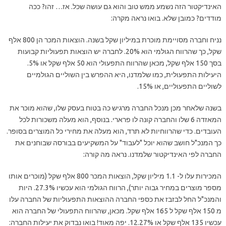
האינדיקטור הזה נשמע ממש טוב והוא גם עושה שכל. אז… זהו? ככה
מודדים? כמובן שלא. בואו נראה מקרה:
נניח וחברה מסויימת מוכרת במיליון שקל בשנה. הוצאות המכר הן 800 אלף
שקל, כך שהרווח הגולמי הוא 20%. לחברה יש הוצאות תפעוליות קבועות
בסך 150 אלף שקל, מכאן שהרווח התפעולי הוא 50 אלף שקל או 5%.
היעילות התפעולית, כמו שלמדנו, היא ההפרש בין השוליים הגולמיים
לשוליים התפעוליים, או 15%.
בשנה שלאחר מכן מנכל החברה מרגיש כה בטוח בעסק שלו, שהוא מוכר את
המאזדה 6 שלו והחברה קונה לו פרארי. בנוסף, הוא מעלה משכורות לכל
העובדים. כדי שהרווחיות לא תרד, הוא מעלה את מחירי כל המוצרים בסופר.
כך המנכ"ל חושב שהוא יוכל "לעבוד" על המשקיעים בבורסה שבוחנים את
החברה לפי האינדיקטור שלמדנו. נראה מה קורה:
המכירות עלו ל- 1.1 מיליון שקל, הוצאות המכר 800 אלף שקל (מוכרים אותו
מספר מוצרים במחיר גבוה יותר), הרווח הגולמי הוא עכשיו 27.3%. היות
והמנכ"ל החל לבזבז את כספי החברה ההוצאות התפעוליות של החברה עלו
מ 150 אלף שקל ל 165 אלף שקל. מכאן, שהרווח התפעולי של החברה הוא
עכשיו 135 אלף שקל או 12.27%. יפה מאוד! בואו נבדוק את יעילות החברה: