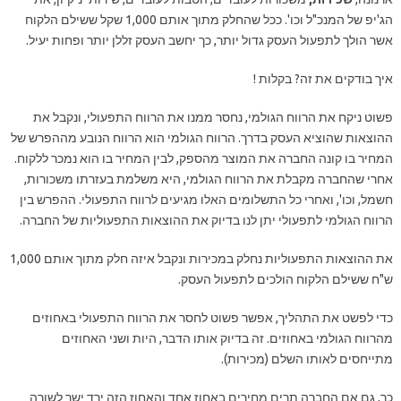
הג'יפ של המנכ"ל וכו'. ככל שהחלק מתוך אותם 1,000 שקל ששילם הלקוח
אשר הולך לתפעול העסק גדול יותר, כך יחשב העסק זללן יותר ופחות יעיל.
איך בודקים את זה? בקלות !
פשוט ניקח את הרווח הגולמי, נחסר ממנו את הרווח התפעולי, ונקבל את
ההוצאות שהוציא העסק בדרך. הרווח הגולמי הוא הרווח הנובע מההפרש של
המחיר בו קונה החברה את המוצר מהספק, לבין המחיר בו הוא נמכר ללקוח.
אחרי שהחברה מקבלת את הרווח הגולמי, היא משלמת בעזרתו משכורות,
חשמל, וכו', ואחרי כל התשלומים האלו מגיעים לרווח התפעולי. ההפרש בין
הרווח הגולמי לתפעולי יתן לנו בדיוק את ההוצאות התפעוליות של החברה.
את ההוצאות התפעוליות נחלק במכירות ונקבל איזה חלק מתוך אותם 1,000
ש"ח ששילם הלקוח הולכים לתפעול העסק.
כדי לפשט את התהליך, אפשר פשוט לחסר את הרווח התפעולי באחוזים
מהרווח הגולמי באחוזים. זה בדיוק אותו הדבר, היות ושני האחוזים
מתייחסים לאותו השלם (מכירות).
כך, גם אם החברה תרים מחירים באחוז אחד והאחוז הזה ירד ישר לשורה