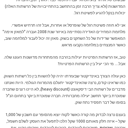
המדושנות (ולא צריך הרבה זמן בהתחשב בהתחייבויות של הרשתות האלה)
יכולות בנקל להגיע לפשיטת רגל.
אני לא חוזה פשיטת רגל של שופרסל או אחרות, אבל זהו תרחיש אפשרי.
מלחמת המחירים האדירה נסתיימה באיזור שנת 2008 ועברה "למאזן אימה"
המאפשר שרידות של כל השחקנים בשוק. מאזן זה יכול לעבור למלחמה שוב,
כאשר המנצחים במלחמה נקבעו מראש.
טוב, אז הרשתות הפרטיות יעילות בהרבה מהמתחרות מדושנות העונג שלה.
אבל… מי הכי יעיל בין הרשתות הפרטיות?
כאן עולה הצורך באינדיקטור שבעזרתו יהיה קל להשוות בין כל רשתות השווק.
כמו שראינו קודם, נרצה שהאינדיקטור יתעלם מהמרווח הגולמי. היות ואנחנו
מדברים על רשתות הבי דיסקאונט (heavy discount), לא היינו רוצים שחברה
שמוכרת ביוקר תחשב יעילה מחברותיה. חברה שמוכרת ביוקר בתחום הנ"ל
בסופו של דבר תפסיד נתח שוק.
בעצם נרצה לבדוק מה קורה כאשר לקוח יוצא מהסופר עם חשבון של 1,000
שקל – איזה חלק מאותם 1000 שקל הלכו לתפעל את העסק: לשלם חשמל,
ארנונה,
שכירות,
משכורות לעובדים, הטבות לעובדים, שירותי ניקיון, את