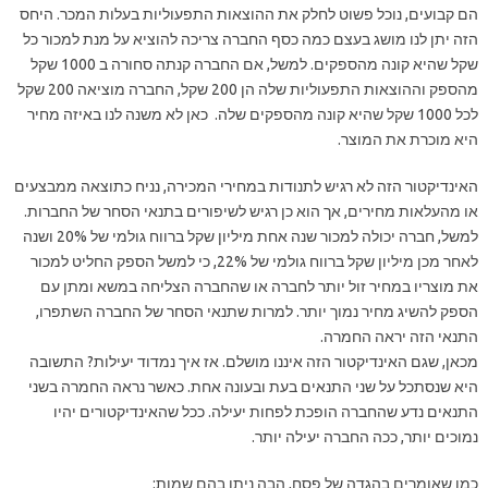
הם קבועים, נוכל פשוט לחלק את ההוצאות התפעוליות בעלות המכר. היחס
הזה יתן לנו מושג בעצם כמה כסף החברה צריכה להוציא על מנת למכור כל
שקל שהיא קונה מהספקים. למשל, אם החברה קנתה סחורה ב 1000 שקל
מהספק וההוצאות התפעוליות שלה הן 200 שקל, החברה מוציאה 200 שקל
לכל 1000 שקל שהיא קונה מהספקים שלה. כאן לא משנה לנו באיזה מחיר
היא מוכרת את המוצר.
האינדיקטור הזה לא רגיש לתנודות במחירי המכירה, נניח כתוצאה ממבצעים
או מהעלאות מחירים, אך הוא כן רגיש לשיפורים בתנאי הסחר של החברות.
למשל, חברה יכולה למכור שנה אחת מיליון שקל ברווח גולמי של 20% ושנה
לאחר מכן מיליון שקל ברווח גולמי של 22%, כי למשל הספק החליט למכור
את מוצריו במחיר זול יותר לחברה או שהחברה הצליחה במשא ומתן עם
הספק להשיג מחיר נמוך יותר. למרות שתנאי הסחר של החברה השתפרו,
התנאי הזה יראה החמרה.
מכאן, שגם האינדיקטור הזה איננו מושלם. אז איך נמדוד יעילות? התשובה
היא שנסתכל על שני התנאים בעת ובעונה אחת. כאשר נראה החמרה בשני
התנאים נדע שהחברה הופכת לפחות יעילה. ככל שהאינדיקטורים יהיו
נמוכים יותר, ככה החברה יעילה יותר.
כמו שאומרים בהגדה של פסח, הבה ניתן בהם שמות: