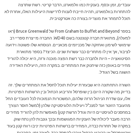
עובדים, זמן וכסף. בענקית כמו וולמארט, הדבר קריטי. רשת שתרצה
להתחרות בוולמארט, תהיה חייבת לענות לדרישות היעילות האלו, אחרת לא
תוכל לתמחר את מוצריה בצורה כה אטרקטיבית.
בספר From Graham to Buffet and Beyond של Bruce Greenwald (ראו
למעלה), מתוארת חברה קטנטנה בשם WD40. החברה מייצרת ספריי רב
שימושי לשימון ואחזקה של מכניזמים מכאניים. הנוסחא שלו פשוטה וידועה
לציבור, אך אין לו מתחרים כבר עשרות שנים. הכיצד? בספר מתוארת
הסיטואציה – היות ולחברה כבר רשת הפצה מוכנה ורזה, היא יכולה להוריד
מחירים באופן כזה שיחנוק את המתחרים. במקרה הזה, היעילות האדירה
הושגה בשל הגודל.
השורה התחתונה היא שבעזרת יעילות תוכל לחסל את המתחרים שלך. זה
בדיוק מה שקורה היום בין שופרסל והריבוע הכחול ובין הרשתות הפרטיות.
אלו, עם שדרת הניהול הרזה שלהם, המשכורות הנמוכות לכל העובדים החל
מהעובד הזוטר ועד למנכ"ל ויעילות הלוגיסטיקה שלהן (למשל חוסר הצורך
במחסנים לוגיסטיים היות וגודל הרשת קטן) מאפשרות להן להוריד מחירים
הרבה מעבר ליכולת של הענקיות המגושמות ובכך גונבות להן נתח שוק.
במקרה של תחרות כבדה, המחירים ברשתות הפרטיות יניבו רווח קטן בעוד
שבשופרסל או הריבוע הכחול יעברו להפסד כבד. לאורך זמן, החברות