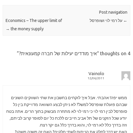
Post navigation
←
על רמי לוי ושופרסל
Economics – The upper limit of
→
the money supply
4 thoughts on “
איך מודדים יעילות של חברה קמעונאית?
”
Vainolo
12/06/2011
ממש יפה! אהבתי. אבל איך לוקחים בחשבון את שתי השווקים השונים
שבהם פועלת שופרסל למשל? לא ניתן לבצע השוואה מדוייקת בין כל
סופרסל לבין רמי לוי כי רמי לוי לא מתחרה מבשוק בתוך הרים. אתה בטח
יודע שכל הזקנים של תל אביב חייבים ללכת כל יום לסופר קרוב לביתם,
וזה בדרך כלל לא רמי לוי, והוא בדרך כלל גם יקר רצח.
האם יש דרך לחלק את הניתוח לשתי חלקים? האם זה משנה משהו?