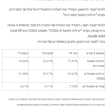
לאינדיקטור הראשון, המודד את העלות התפעולית אל מול סך המכירות,
נקרא "יעילות תפעול ממכירות".
לאינדיקטור השני, המודד את העלות של החברה להפטר מהסחורה אותה
היא קנתה, נקרא "יעילות תפעול מ COGS". משמע COGS הוא Cost Of
Goods Sold.
בכדי לסבר את האוזן, נתבונן במספרים של חברות:
ממוצע 3 שנים
רמי לוי
שופרסל
ויקטורי*
יעילות תפעול
15.87%
22.07%
16.66%
ממכירות
יעילות תפעול מ
20.62%
30.17%
21.08%
COGS
שוליים תפעוליים
7.18%
4.77%
4.27%
*הנתונים של ויקטורי אינם מתואמים להסכמי השכר החדשים של בעלי השליטה. המספרים היו פחות
טובים אילו היינו מתאמים אותם להסכמי השכר החדשים. בפוסט הבא אציג אותם מתואמים