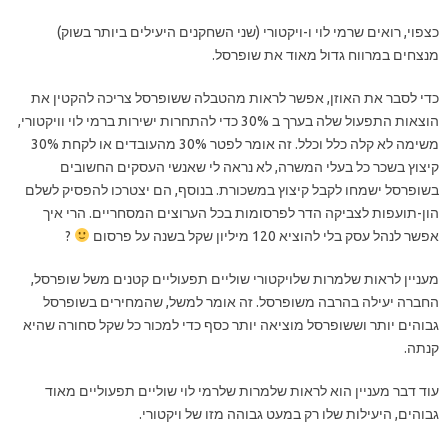
כצפוי, רואים שרמי לוי ו-ויקטורי (שני השחקנים היעילים ביותר בשוק)
מנצחים במרווח גדול מאוד את שופרסל.
כדי לסבר את האוזן, אפשר לראות מהטבלה ששופרסל צריכה להקטין את
הוצאות התפעול שלה בערך ב 30% כדי להתחרות ישירות ברמי לוי וויקטורי,
משימה לא קלה כלל וכלל. זה אומר לפטר 30% מהעובדים או לקחת 30%
קיצוץ בשכר כל בעלי המשרה, לא נראה לי שאנשי העסקים החשובים
בשופרסל ישמחו לקבל קיצוץ במשכורת. בנוסף, הם יצטרכו להפסיק לשלם
הון-תועפות לצביקה הדר לפרסומות בכל הערוצים המסחריים. הרי איך
אפשר לנהל עסק בלי להוציא 120 מיליון שקל בשנה על פרסום
?
מעניין לראות שלמרות שלויקטורי שוליים תפעוליים קטנים משל שופרסל,
החברה יעילה בהרבה משופרסל. זה אומר למשל, שהמחירים בשופרסל
גבוהים יותר וששופרסל מוציאה יותר כסף כדי למכור כל שקל סחורה שהיא
קנתה.
עוד דבר מעניין הוא לראות שלמרות שלרמי לוי שוליים תפעוליים מאוד
גבוהים, היעילות שלו רק במעט גבוהה מזו של ויקטורי.