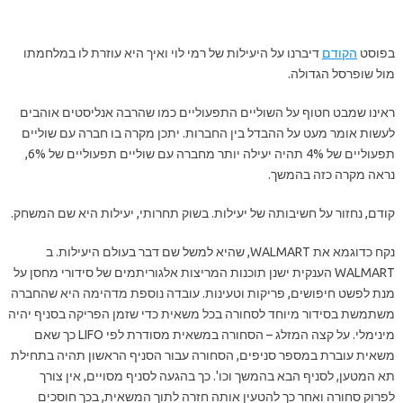
בפוסט
הקודם
דיברנו על היעילות של רמי לוי ואיך היא עוזרת לו במלחמתו
מול שופרסל הגדולה.
ראינו שמבט חטוף על השוליים התפעוליים כמו שהרבה אנליסטים אוהבים
לעשות אומר מעט על ההבדל בין החברות. יתכן מקרה בו חברה עם שוליים
תפעוליים של 4% תהיה יעילה יותר מחברה עם שוליים תפעוליים של 6%,
נראה מקרה כזה בהמשך.
קודם, נחזור על חשיבותה של יעילות. בשוק תחרותי, יעילות היא שם המשחק.
נקח כדוגמא את WALMART, שהיא למשל שם דבר בעולם היעילות. ב
WALMART הענקית ישנן תוכנות המריצות אלגוריתמים של סידורי מחסן על
מנת לפשט חיפושים, פריקות וטעינות. עובדה נוספת מדהימה היא שהחברה
משתמשת בסידור מיוחד לסחורה בכל משאית כדי שזמן הפריקה בסניף יהיה
מינימלי. על קצה המזלג – הסחורה במשאית מסודרת לפי LIFO כך שאם
משאית עוברת במספר סניפים, הסחורה עבור הסניף הראשון תהיה בתחילת
תא המטען, לסניף הבא בהמשך וכו'. כך בהגעה לסניף מסויים, אין צורך
לפרוק סחורה ואחר כך להטעין אותה חזרה לתוך המשאית, בכך חוסכים