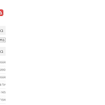
בח
בחזר
לעב
בח
אוגוסט 
ספטמבר
אוגוסט 
יולי 2024
מאי 2024
אפריל 4