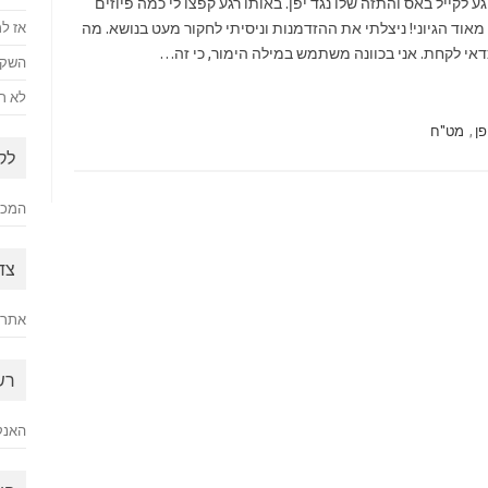
לקייל באס והתזה שלו נגד יפן. באותו רגע קפצו לי כמה פיוזים
וד הגיוני! ניצלתי את ההזדמנות וניסיתי לחקור מעט בנושא. מה
אז למ
אי לקחת. אני בכוונה משתמש במילה הימור, כי זה…
השקע
לא רק
פן
,
מט"ח
לק
המכתב
צד
אתר 
רש
האנק