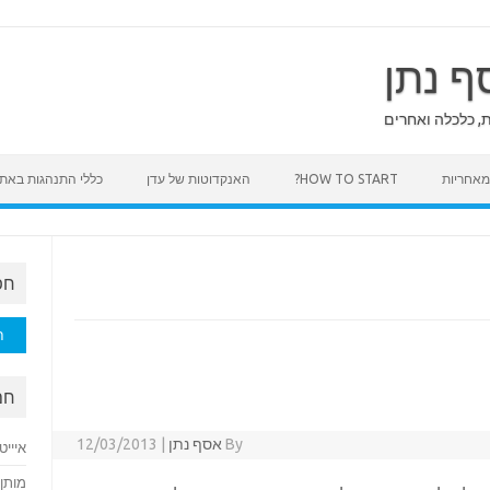
ף נתן
ת, כלכלה ואחרים
HOW TO START?
האנקדוטות של עדן
כללי התנהגות באת
חפ
חיפוש
חם
By
אסף נתן
|
12/03/2013
איייט
מותן 