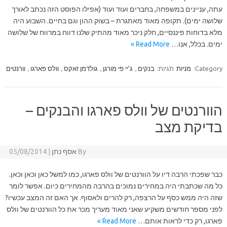
עתה, עניינים במשפחה, בחברים ועוד ועוד (אפילו הפוסט הזה נכתב לאורך
שלושה ימים). תקופה מאוד מאתגרת – בשוק ההון וגם בחיים. השבוע היה
מלא בדוחות פיננסיים, חלק ניכר מאוד מהתיק שלנו דווח במרווח של שלושה
ימים. בכלל, אנו…
Read More »
Category:
מניות
תגיות:
בנקים
,
ג'יי פי מורגן
,
גולדמן זאקס
,
וולס פארגו
,
וורנטים
הוורנטים של וולס פארגו והבנקים –
בדיקת מצב
By
אסף נתן
|
05/08/2014
כבר שפכתי הרבה דיו על הוורנטים של וולס פארגו, כמו למשל כאן וכאן וכאן.
כל מה שכתבתי היה במחירים נמוכים בהרבה מהמחירים כיום. אפשר לומר
שזה היה ממש כסף על הרצפה, רק להרים ולאסוף. אך האם זה המצב עכשיו?
לפני מספר חודשים משקיע שאני מאוד מעריך מכר את כל הוורנטים של וולס
פארגו, רק כדי לראות אותם…
Read More »