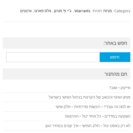
Category:
מניות
תגיות:
Warrants
,
ג'יי פי מורגן
,
וולס פארגו
,
וורנטים
חפש באתר:
חיפוש:
חם מהתנור
איייטק – שוב?
מותן האיטי והכואב של הקרנות בניהול האישי בישראל
אז למה זה עובד? – רוכשות סדרתיות – חלק שישי
השקעה במדדים – כל אחד יכול – ההרצאה
לא רק באפט יכול – חלק חמישי – איך קונים במחיר הוגן