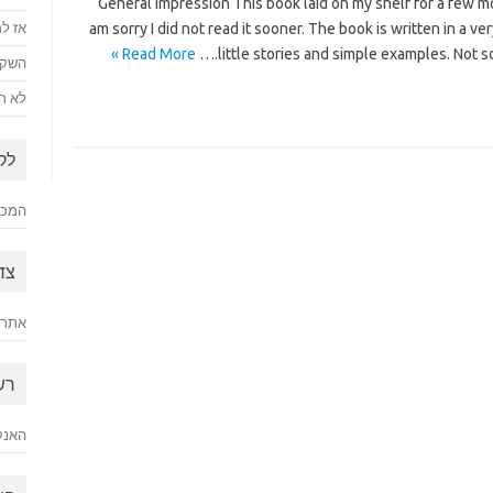
General Impression This book laid on my shelf for a few mo
am sorry I did not read it sooner. The book is written in a v
אז למ
Read More »
little stories and simple examples. Not 
השקע
לא רק
לק
המכתב
צד
אתר 
רש
האנק