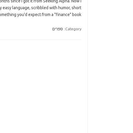
nths since I got it from Seeking Alpha. Now I
ery easy language, scribbled with humor, short
something you'd expect from a "finance" book.…
Category:
ספרים