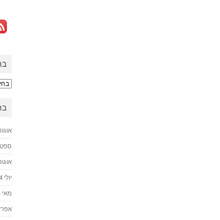
בח
בחזר
לעב
בח
אוגוסט 
ספטמבר
אוגוסט 
יולי 2024
מאי 2024
אפריל 4