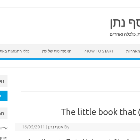
ף נתן
ת, כלכלה ואחרים
HOW TO START?
האנקדוטות של עדן
כללי התנהגות באת
חפ
חיפוש
The little book that 
חם
By
אסף נתן
|
16/05/2011
איייט
מותן 