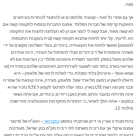
מגה.
אך גם אחרי כל זאת – קטונתי מלהסכים או להתנגד לכותרות בעיתונים
הזועקות קריסה של חברות הסלולר. אמנם החברות נכנסות לתקופה קשה אם
לא קשה מאוד, אבל קשה לי לומר אם הן לא תצלחנה לחצות את התקופה
הזו. לדעתי, קל יותר לחזות שתבוא תקופה קשה (נניח בעקבות התכנסות
לממוצע) מאשר לחזות את תוצאותיה. בינתיים, בעלי השליטה מקשים על ידי
משיכה אינסופית של דיבידנדים מבלי להסתכל על העתיד, היות ועתידם
שלהם מוטל בספק. לפרטנר תשתית אינטרנט סלולרי בין הגרועות אם לא
הגרועה בארץ. בתור מנוי לשעבר לשירותיהם, האינטרנט שלהם במהירות (או
שמא אומר – איטיות) בלתי נסבלת. כדי לעלות לרמה של פלאפון – היא
תיאלץ להשקיע כמעט מליארד שקל. פלאפון, מצידה, אינה קופאת על שמריה
וכבר מקימה רשת LTE בארץ. כמה יעלה לפרטנר לקפוץ ל LTE? נזכיר שהיא
אינה מרויחה כבעבר והחוב מעיק כאבן ריחיים. בינתיים, אם אתה נשאר
במקום – אתה הולך לאחור, כי התחרות מתקדמת והטכנולוגיה מתיישנת.
מילכוד 22.
בהזדמנות זו אציין אי דיוק שכתבתי בפוסט
בפברואר
– האג"ח של פרטנר
אמנם שיקלי אך עם ריבית משתנה לפי ריבית מק"מ בנק ישראל, מעודכנת
רבעונית. כלומר שהריבית על האגח היתה עולה יחד עם עליית הריבית במשק