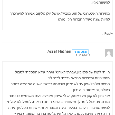
להשוות אליו.
מהירות האינטרנט של הוט מובייל או של גולן טלקום אמורה להערכתך
להיות שונה משל החברות הקיימות?
↓
Reply
Assaf Nathan
Post author
21/05/2012
הייתי לקוח של פלאפון, עברתי לאורנג' ואחרי שלא הפסקתי לסבול
מהאיטיות והשירות הנוראי עברתי לרמי לוי.
הרשת של פלאפון עד לא מזמן פורסמה כרשת השניה המהירה ביותר
בעולם, והפרסום היה נכון.
אני צרכן לא קטן של דאטא, יש לי אייפון ואני לא פעם משתמש בו בתור
מודם. אני יכול לומר לך שהחוויה באורנג היתה נוראית. למשל, לא יכולתי
להשתמש בווייז ולדבר בטלפון בעת ובעונה אחת – שיחת הטלפון היתה
הורגת את החיבור. כמו כן לאורנג' אין קליטה בהרבה מקומות בארץ