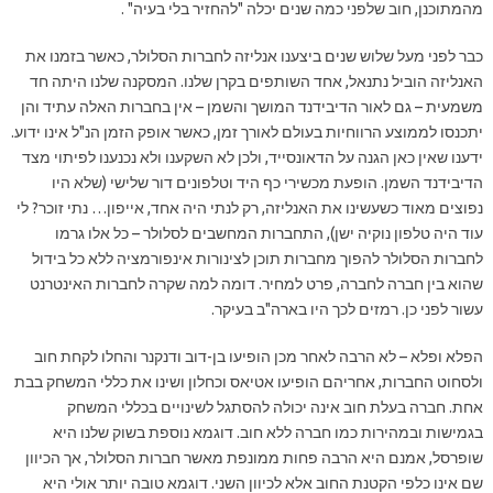
מהמתוכנן, חוב שלפני כמה שנים יכלה "להחזיר בלי בעיה" .
כבר לפני מעל שלוש שנים ביצענו אנליזה לחברות הסלולר, כאשר בזמנו את
האנליזה הוביל נתנאל, אחד השותפים בקרן שלנו. המסקנה שלנו היתה חד
משמעית – גם לאור הדיבידנד המושך והשמן – אין בחברות האלה עתיד והן
יתכנסו לממוצע הרווחיות בעולם לאורך זמן, כאשר אופק הזמן הנ"ל אינו ידוע.
ידענו שאין כאן הגנה על הדאונסייד, ולכן לא השקענו ולא נכנענו לפיתוי מצד
הדיבידנד השמן. הופעת מכשירי כף היד וטלפונים דור שלישי (שלא היו
נפוצים מאוד כשעשינו את האנליזה, רק לנתי היה אחד, אייפון… נתי זוכר? לי
עוד היה טלפון נוקיה ישן), התחברות המחשבים לסלולר – כל אלו גרמו
לחברות הסלולר להפוך מחברות תוכן לצינורות אינפורמציה ללא כל בידול
שהוא בין חברה לחברה, פרט למחיר. דומה למה שקרה לחברות האינטרנט
עשור לפני כן. רמזים לכך היו בארה"ב בעיקר.
הפלא ופלא – לא הרבה לאחר מכן הופיעו בן-דוב ודנקנר והחלו לקחת חוב
ולסחוט החברות, אחריהם הופיעו אטיאס וכחלון ושינו את כללי המשחק בבת
אחת. חברה בעלת חוב אינה יכולה להסתגל לשינויים בכללי המשחק
בגמישות ובמהירות כמו חברה ללא חוב. דוגמא נוספת בשוק שלנו היא
שופרסל, אמנם היא הרבה פחות ממונפת מאשר חברות הסלולר, אך הכיוון
שם אינו כלפי הקטנת החוב אלא לכיוון השני. דוגמא טובה יותר אולי היא