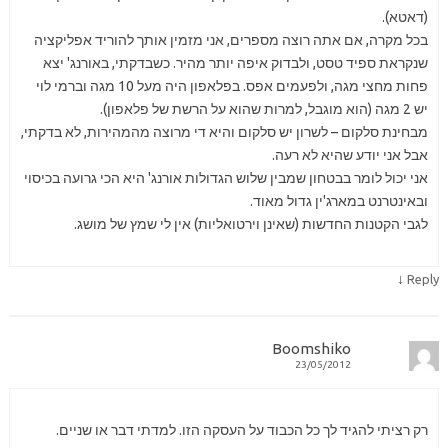
(דאטא).
בכל מקרה, אם אתה רוצה מספרים, אני מזמין אותך להוריד אפליקציה
שנקראת ספיד טסט, ולבדוק איפה יותר מהיר. כשבדקתי, באורנג' יצא
פחות מחצי מגה, ולפעמים אפס. בפלאפון היה מעל 10 מגה וברמי לוי
יש 2 מגה (הוא מוגבל, למרות שהוא על הרשת של פלאפון).
מבחינת סלקום – לשרון יש סלקום והיא די מרוצה מהמהירות, לא בדקתי,
אבל אני יודע שהיא לא רעה.
אני יכול לומר בבטחון שמבין שלוש הגדולות אורנג' היא הכי גרועה בכיסוי
ובאינטרנט במארג'ין גדול מאוד.
לגבי הקטנות החדשות (שאינן וירטואליות) אין לי שמץ של מושג.
↓
Reply
Boomshiko
23/05/2012
רק רציתי להגיד לך כל הכבוד על העסקה הזו. למדתי דבר או שניים.