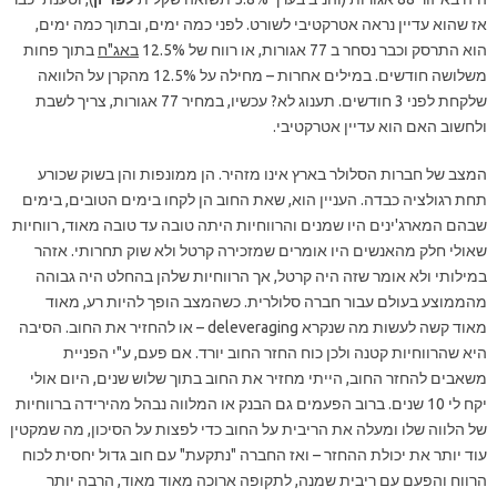
אז שהוא עדיין נראה אטרקטיבי לשורט. לפני כמה ימים, ובתוך כמה ימים,
הוא התרסק וכבר נסחר ב 77 אגורות, או רווח של 12.5%
באג"ח
בתוך פחות
משלושה חודשים. במילים אחרות – מחילה על 12.5% מהקרן על הלוואה
שלקחת לפני 3 חודשים. תענוג לא? עכשיו, במחיר 77 אגורות, צריך לשבת
ולחשוב האם הוא עדיין אטרקטיבי.
המצב של חברות הסלולר בארץ אינו מזהיר. הן ממונפות והן בשוק שכורע
תחת רגולציה כבדה. העניין הוא, שאת החוב הן לקחו בימים הטובים, בימים
שבהם המארג'ינים היו שמנים והרווחיות היתה טובה עד טובה מאוד, רווחיות
שאולי חלק מהאנשים היו אומרים שמזכירה קרטל ולא שוק תחרותי. אזהר
במילותי ולא אומר שזה היה קרטל, אך הרווחיות שלהן בהחלט היה גבוהה
מהממוצע בעולם עבור חברה סלולרית. כשהמצב הופך להיות רע, מאוד
מאוד קשה לעשות מה שנקרא deleveraging – או להחזיר את החוב. הסיבה
היא שהרווחיות קטנה ולכן כוח החזר החוב יורד. אם פעם, ע"י הפניית
משאבים להחזר החוב, הייתי מחזיר את החוב בתוך שלוש שנים, היום אולי
יקח לי 10 שנים. ברוב הפעמים גם הבנק או המלווה נבהל מהירידה ברווחיות
של הלווה שלו ומעלה את הריבית על החוב כדי לפצות על הסיכון, מה שמקטין
עוד יותר את יכולת ההחזר – ואז החברה "נתקעת" עם חוב גדול יחסית לכוח
הרווח והפעם עם ריבית שמנה, לתקופה ארוכה מאוד מאוד, הרבה יותר