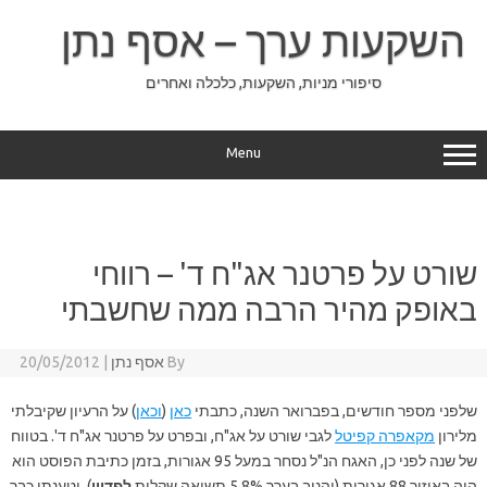
Ski
t
השקעות ערך – אסף נתן
conten
סיפורי מניות, השקעות, כלכלה ואחרים
Menu
שורט על פרטנר אג"ח ד' – רווחי
באופק מהיר הרבה ממה שחשבתי
By
אסף נתן
|
20/05/2012
שלפני מספר חודשים, בפברואר השנה, כתבתי
כאן
(
וכאן
) על הרעיון שקיבלתי
מלירון
מקאפרה קפיטל
לגבי שורט על אג"ח, ובפרט על פרטנר אג"ח ד'. בטווח
של שנה לפני כן, האגח הנ"ל נסחר במעל 95 אגורות, בזמן כתיבת הפוסט הוא
היה באיזור 88 אגורות (והניב בערך 5.8% תשואה שקלית
לפדיון
), וטענתי כבר