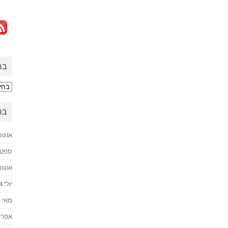
בח
בחזר
לעב
בח
אוגוסט 
ספטמבר
אוגוסט 
יולי 2024
מאי 2024
אפריל 4