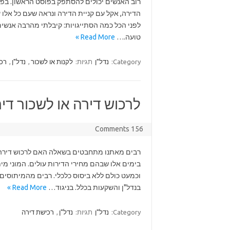
רוב האנשים יכולים להסתפק בפוסט הראשון. בפ
הדירה, אקל עם קניית הדירה ונראה שעם כל אלו
לפני הכל כמה הסתייגויות: קיבלתי מהרבה אנשים ת
טועה.…
Read More »
Category:
נדל"ן
תגיות:
לקנות או לשכור
,
נדל"ן
,
רכי
לרכוש דירה או לשכור ד
156 Comments
רבים מאתנו מתחבטים בשאלה האם לרכוש דירה או
בימים אלו שבהם מחירי הדירות עולים. המוני מי
וכמעט כולם ללא ביסוס כלכלי. רבים מהמיתוסים
בנדל"ן והשקעות בכלל. בניגוד…
Read More »
Category:
נדל"ן
תגיות:
נדל"ן
,
רכישת דירה