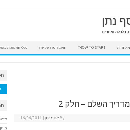
ף נתן
ת, כלכלה ואחרים
HOW TO START?
האנקדוטות של עדן
כללי התנהגות באת
חפ
חיפוש
מדריך השלם – חלק 2
חם
By
אסף נתן
|
16/06/2011
איייט
מותן 