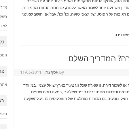
וסט הזה, אוסיף הנחות מתקדמות ואחמיר עוד יותר עם השכרת
 עדיין משתלם יותר לשכור מאשר לקנות, גם תחת הנחות מחמירות.
אז למ
גובות על הפוסט שלי שאני טועה, וכו' וכו', אבל אני חושב שאינני
השקע
לא רק
שת דירה
לק
המכתב
ירה? המדריך השלם
צד
By
אסף נתן
|
11/06/2011
אתר 
 לשכור דירה. זו שאלה שכל זוג צעיר בארץ שואל עצמו, במיוחד
תוסים וסברות מסתובבים סביב שאלה זו, כמעט כולם שגויים
 האלו נובעים גם מבורות מוחלטת של האוכלוסיה בנוגע להשקעה
רש
האנק