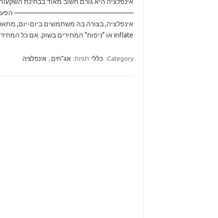
אינפלציה היא גורם חשוב מאוד בבחינת השקעות. 
—————————————————– הפעם, נדון ב – א
inflate או "ניפוח" המחירים בשוק. אם כל המחירים עלו, הכסף שנמצא אצלנו ביד…
Category:
כללי
תגיות:
אג"חים
,
אינפלציה