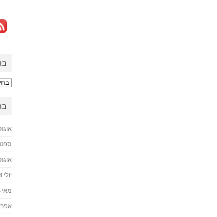
בח
בחזר
לעב
בח
אוגוסט 
ספטמבר
אוגוסט 
יולי 2024
מאי 2024
אפריל 4