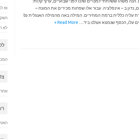
הנה משהו ששלחתי למנויים שלנו לפני שבועיים, ערוך קלות:
ינפלציה. עבור אלו שפחות מכירים את המונח –
אז למ
אינפלציה, בצורה בה משתמשים ביום-יום, מתארת עליה כללית ברמת המחירים. המילה באה מהמילה האנגלית to
השקע
Read More »
לא רק
לק
המכתב
צד
אתר 
רש
האנק