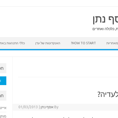
ף נתן
ת, כלכלה ואחרים
HOW TO START?
האנקדוטות של עדן
כללי התנהגות באת
חפ
חיפוש
עדיה?
חם
By
אסף נתן
|
01/03/2013
איייט
מותן 